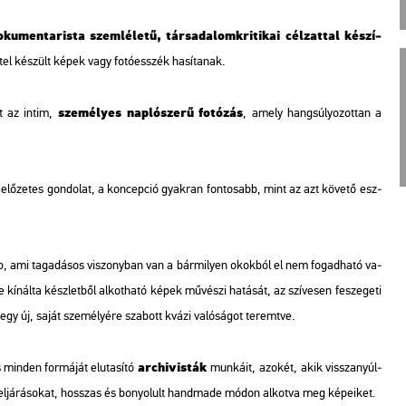
ku­men­ta­ris­ta szem­lé­le­tű, tár­sa­da­lom­kri­ti­kai cél­zat­tal ké­szí­
let­tel ké­szült képek vagy fo­tó­esszék ha­sí­ta­nak.
sze­mé­lyes nap­ló­sze­rű fo­tó­zás
út az intim,
,
amely hang­sú­lyo­zot­tan a
elő­ze­tes gon­do­lat, a kon­cep­ció gyak­ran fon­to­sabb, mint az azt kö­ve­tő esz­
ép, ami ta­ga­dá­sos vi­szony­ban van a bár­mi­lyen okok­ból el nem fo­gad­ha­tó va­
í­nál­ta kész­let­ből al­kot­ha­tó képek mű­vé­szi ha­tá­sát, az szí­ve­sen fe­sze­ge­ti
l egy új, saját sze­mé­lyé­re sza­bott kvázi va­ló­sá­got te­remt­ve.
ar­chi­vis­ták
min­den for­má­ját el­uta­sí­tó
mun­ká­it,
azo­két, akik vissza­nyúl­
 el­já­rá­so­kat, hosszas és bo­nyo­lult
hand­ma­de
módon al­kot­va meg ké­pe­i­ket.