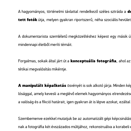
do­
A ha­gyo­má­nyos, tör­té­nel­mi táv­lat­tal ren­del­ke­ző szé­les sztrá­da a
tett fotók
útja,
me­lyen
gyak­ran
ri­port­sze­rű,
néha
szo­ci­á­lis he­vü­
A do­ku­men­ta­ris­ta szem­lé­le­tű meg­kö­ze­lí­tés­hez ké­pest egy másik 
min­den­na­pi élet­ből me­rí­ti té­má­it.
kon­cep­tu­á­lis fo­tog­rá­fia
For­gal­mas, sokak által járt út a
,
ahol az 
té­ti­kai meg­va­ló­sí­tás mi­ként­je.
A ma­ni­pu­lált kép­al­ko­tás
ös­vé­nyét is sok al­ko­tó járja. Min­den k
ló­ság­gal, amely ke­ves­li a meg­lé­vő ele­mek ha­gyo­má­nyos el­ren­de­zé­se k
a va­ló­ság és a fik­ció ha­tá­ra­it, igen gyak­ran át is lépve azo­kat, ez­ál­ta
Szem­be­men­ve ezek­kel mu­tat­juk be az au­to­ma­ti­zált gépi kép­csi­ná­lás 
nak a fo­tog­rá­fia két év­szá­za­dos múlt­já­hoz, re­konst­ru­ál­va a ko­ra­be­li