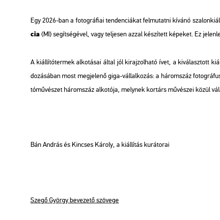
Egy 2026-ban a fo­tog­rá­fi­ai ten­den­ci­á­kat fel­mu­tat­ni kí­vá­nó sza­lon­ki
cia
(MI) se­gít­sé­gé­vel, vagy tel­je­sen azzal ké­szí­tett ké­pe­ket. Ez je­len­le
A ki­ál­lí­tó­ter­mek al­ko­tá­sai által jól ki­raj­zol­ha­tó ívet, a ki­vá­lasz­
do­zá­sá­ban most meg­je­le­nő giga-vál­lal­ko­zás: a há­rom­száz fo­tog­rá
tó­mű­vé­szet há­rom­száz al­ko­tó­ja,
mely­nek kor­társ mű­vé­szei közül vá­lasz­
Bán And­rás és Kin­cses Ká­roly, a ki­ál­lí­tás ku­rá­to­rai
Szegő György be­ve­ze­tő szö­ve­ge