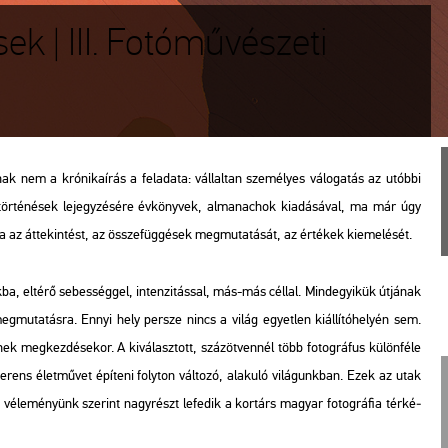
ek | III. Fotóművészeti
nak nem a kró­ni­ka­írás a fel­ada­ta: vál­lal­tan sze­mé­lyes vá­lo­ga­tás az utób­bi
tör­té­né­sek le­jegy­zé­sé­re év­köny­vek, al­ma­na­chok ki­adá­sá­val, ma már úgy
az át­te­kin­tést, az össze­füg­gé­sek meg­mu­ta­tá­sát, az ér­té­kek ki­eme­lé­sét.
­ba, el­té­rő se­bes­ség­gel, in­ten­zi­tás­sal, más-más cél­lal. Mind­egyi­kük út­já­nak
eg­mu­ta­tás­ra. Ennyi hely per­sze nincs a világ egyet­len ki­ál­lí­tó­he­lyén sem.
nek meg­kez­dé­se­kor. A ki­vá­lasz­tott, száz­öt­ven­nél több fo­tog­rá­fus kü­lön­fé­le
­rens élet­mű­vet épí­te­ni foly­ton vál­to­zó, ala­ku­ló vi­lá­gunk­ban. Ezek az utak
de vé­le­mé­nyünk sze­rint nagy­részt le­fe­dik a kor­társ ma­gyar fo­tog­rá­fia tér­ké­