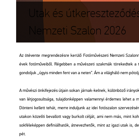
Utak és útkereszteződés
Nemzeti Szalon 2026
Az öt­éven­te meg­ren­de­zés­re ke­rü­lő Fo­tó­mű­vé­sze­ti Nem­ze­ti Sza­lon­
évek fo­tó­mű­ve­i­ből. Ré­geb­ben a mű­vé­sze­ti szak­mák tö­re­ked­tek a 
gon­dol­juk „úgyis min­den fent van a neten”. Ám a vi­lág­há­ló nem pó­tol­ja 
A mű­vé­szi ön­ki­fe­je­zés út­ja­in sokan jár­nak-kel­nek, kü­lön­bö­ző irá­nyok
van lét­jo­go­sult­sá­ga, tu­laj­don­kép­pen va­la­mennyi ér­de­mes lehet a m
Dön­te­ni kel­lett tehát, merre in­dul­junk az idei fo­tó­sza­lon szer­ve­zé­sé­
uta­kon kö­ze­lí­ti be­val­lott vagy bur­kolt cél­ját, ami nem más, mint ko­he
sok­fé­le­kép­pen de­fi­ni­ál­ha­tók, át­ne­vez­he­tők, mint az igazi utak is, 
pét.