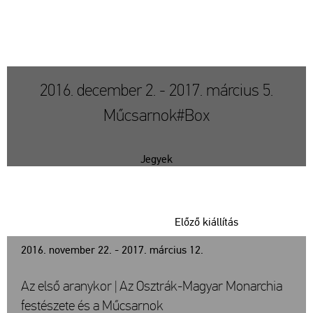
2016. december 2. - 2017. március 5.
Műcsarnok#Box
Jegyek
Előző kiállítás
2016. november 22. - 2017. március 12.
Az első aranykor | Az Osztrák-Magyar Monarchia
festészete és a Műcsarnok