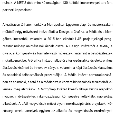
nul­nak. A METU több mint 40 or­szág­ban 130 kül­föl­di in­téz­ménnyel tart fent
part­ne­ri kap­cso­la­tot.
A ki­ál­lí­tá­son lát­ha­tó mun­kák a Met­ro­po­li­tan Egye­tem alap- és mes­ter­sza­kán
mű­kö­dő négy mű­vé­sze­ti in­té­ze­té­ből: a De­sign, a Gra­fi­ka, a Média és a Moz­
gó­kép In­té­zet­ből, va­la­mint a 2015-ben el­in­dult LAB pro­jekt­jel­le­gű prog­
resszív mű­hely al­ko­tá­sa­i­ból áll­nak össze. A De­sign In­té­zet­ből a tex­til-, a
divat-, a kör­nye­zet- és for­ma­ter­ve­ző mű­vé­szek, va­la­mint a bel­ső­épí­té­szek
mu­tat­koz­nak be. A Gra­fi­ka In­té­zet hall­ga­tói a ter­ve­ző­gra­fi­ka és elekt­ro­ni­kus
áb­rá­zo­lás kí­sér­le­ti és in­no­va­tív irá­nya­it, va­la­mint a képi áb­rá­zo­lás klasszi­kus
és sok­ol­da­lú fel­hasz­ná­lá­sát pre­zen­tál­ják. A Média In­té­zet be­mu­tat­ko­zá­sá­
ban az ani­má­ció, a fotó és a mé­dia­di­zájn kor­társ ki­hí­vá­sa­i­nak te­rü­le­te­i­ről je­
len­nek meg al­ko­tá­sok. A Moz­gó­kép In­té­zet kre­a­tív film­jei biz­tos ala­po­kon
nyug­vó, mű­vé­sze­ti-tech­ni­kai-gaz­da­sá­gi kör­nye­zet­re ref­lek­tá­ló, nap­ra­kész
al­ko­tá­sok. A LAB meg­va­ló­sult művei olyan in­ter­disz­cip­li­ná­ris pro­jek­tek, kö­
zös­sé­gi terek, ame­lyek egy­ben az al­ko­tás és meg­va­ló­sí­tás ered­mé­nye­it