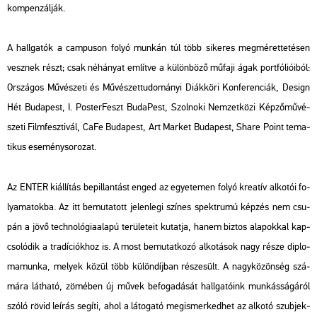
kom­pen­zál­ják.
A hall­ga­tók a cam­pu­son folyó mun­kán túl több si­ke­res meg­mé­ret­te­té­sen
vesz­nek részt; csak né­há­nyat em­lít­ve a kü­lön­bö­ző mű­fa­ji ágak port­fó­li­ó­i­ból:
Or­szá­gos Mű­vé­sze­ti és Mű­vé­szet­tu­do­má­nyi Di­ák­kö­ri Kon­fe­ren­ci­ák, De­sign
Hét Bu­da­pest, I. Pos­ter­Feszt Bu­da­Pest, Szol­no­ki Nem­zet­kö­zi Kép­ző­mű­vé­
sze­ti Film­fesz­ti­vál, CaFe Bu­da­pest, Art Mar­ket Bu­da­pest, Share Point te­ma­
ti­kus ese­mény­so­ro­zat.
Az ENTER ki­ál­lí­tás be­pil­lan­tást enged az egye­te­men folyó kre­a­tív al­ko­tói fo­
lya­ma­tok­ba. Az itt be­mu­ta­tott je­len­le­gi szí­nes spekt­ru­mú kép­zés nem csu­
pán a jövő tech­no­ló­gia­ala­pú te­rü­le­te­it ku­tat­ja, hanem biz­tos ala­pok­kal kap­
cso­ló­dik a tra­dí­ci­ók­hoz is. A most be­mu­tat­ko­zó al­ko­tá­sok nagy része dip­lo­
ma­mun­ka, me­lyek közül több kü­lön­díj­ban ré­sze­sült. A nagy­kö­zön­ség szá­
má­ra lát­ha­tó, zö­mé­ben új művek be­fo­ga­dá­sát hall­ga­tó­ink mun­kás­sá­gá­ról
szóló rövid le­írás se­gí­ti, ahol a lá­to­ga­tó meg­is­mer­ked­het az al­ko­tó szub­jek­