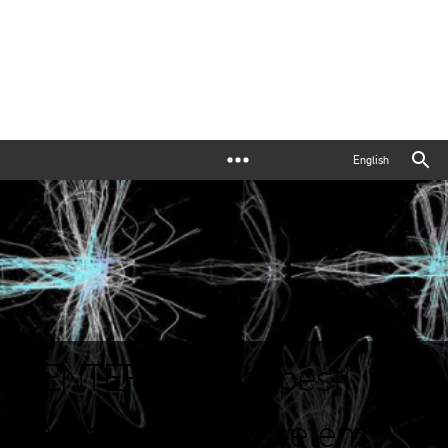
English
ENTER - a Budapesti
Metropolitan Egyetem