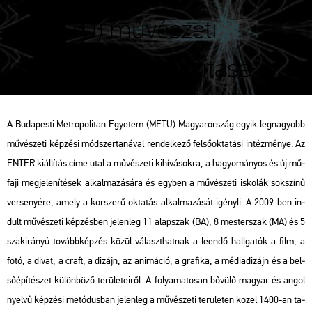
(METU) művészeti
hallgatóinak kiállítása
A Bu­da­pes­ti Met­ro­po­li­tan Egye­tem (METU) Ma­gyar­or­szág egyik leg­na­gyobb
mű­vé­sze­ti kép­zé­si mód­szer­ta­ná­val ren­del­ke­ző fel­ső­ok­ta­tá­si in­téz­mé­nye. Az
ENTER ki­ál­lí­tás címe utal a mű­vé­sze­ti ki­hí­vá­sok­ra, a ha­gyo­má­nyos és új mű­
fa­ji meg­je­le­ní­té­sek al­kal­ma­zá­sá­ra és egy­ben a mű­vé­sze­ti is­ko­lák sok­szí­nű
ver­se­nyé­re, amely a kor­sze­rű ok­ta­tás al­kal­ma­zá­sát igény­li. A 2009-ben in­
dult mű­vé­sze­ti kép­zés­ben je­len­leg 11 alap­szak (BA), 8 mes­ter­szak (MA) és 5
szak­irá­nyú to­vább­kép­zés közül vá­laszt­hat­nak a le­en­dő hall­ga­tók a film, a
fotó, a divat, a craft, a di­zájn, az ani­má­ció, a gra­fi­ka, a mé­dia­di­zájn és a bel­
ső­épí­té­szet kü­lön­bö­ző te­rü­le­te­i­ről. A fo­lya­ma­to­san bő­vü­lő ma­gyar és angol
nyel­vű kép­zé­si me­tó­dus­ban je­len­leg a mű­vé­sze­ti te­rü­le­ten közel 1400-an ta­