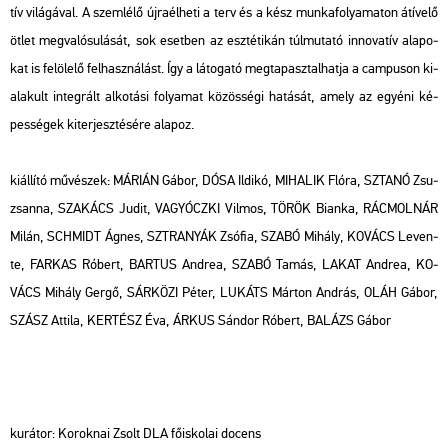
tív vi­lá­gá­val. A szem­lé­lő új­ra­él­he­ti a terv és a kész mun­ka­fo­lya­ma­ton át­íve­lő
ötlet meg­va­ló­su­lá­sát, sok eset­ben az esz­té­ti­kán túl­mu­ta­tó in­no­va­tív ala­po­
kat is fel­öle­lő fel­hasz­ná­lást. Így a lá­to­ga­tó meg­ta­pasz­tal­hat­ja a cam­pu­son ki­
ala­kult in­teg­rált al­ko­tá­si fo­lya­mat kö­zös­sé­gi ha­tá­sát, amely az egyé­ni ké­
pes­sé­gek ki­ter­jesz­té­sé­re ala­poz.
ki­ál­lí­tó mű­vé­szek: MÁ­RI­ÁN Gábor, DÓSA Il­di­kó, MI­HAL­IK Flóra, SZTANÓ Zsu­
zsan­na, SZA­KÁCS Judit, VA­GYÓCZ­KI Vil­mos, TÖRÖK Bi­an­ka, RÁC­MOL­NÁR
Milán, SCH­MIDT Ágnes, SZTRA­NYÁK Zsó­fia, SZABÓ Mi­hály, KO­VÁCS Le­ven­
te, FAR­KAS Ró­bert, BAR­TUS And­rea, SZABÓ Tamás, LAKAT And­rea, KO­
VÁCS Mi­hály Gergő, SÁR­KÖ­ZI Péter, LU­KÁTS Már­ton And­rás, OLÁH Gábor,
SZÁSZ At­ti­la, KER­TÉSZ Éva, ÁRKUS Sán­dor Ró­bert, BA­LÁZS Gábor
ku­rá­tor: Ko­rok­nai Zsolt DLA fő­is­ko­lai do­cens