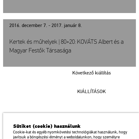
2016. december 7. - 2017. január 8.
Kertek és műhelyek | 80+20: KOVÁTS Albert és a
Magyar Festők Társasága
Következő kiállítás
KIÁLLÍTÁSOK
Műcsarnok
Sütiket (cookie) használunk
a Magyar Művészeti Akadémia intézménye
Cookie-kat és egyéb nyomkövetési technológiákat használunk, hogy
javítsuk a böngészési élményt a weboldalunkon, hogy személyre
1146 Budapest, Dózsa György út 37.