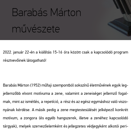
Barabás Márton
művészete
2022. ja­nu­ár 22-én a ki­ál­lí­tás 15-16 óra kö­zött csak a kap­cso­ló­dó prog­ram
részt­ve­vő­i­nek lá­to­gat­ha­tó!
Ba­ra­bás Már­ton (1952) mű­fa­ji szem­pont­ból sok­szí­nű élet­mű­vé­nek egyik leg­
jel­lem­zőbb el­vont mo­tí­vu­ma a zene, va­la­mint a ze­ne­i­sé­get jel­lem­ző fo­gal­
mak, mint az is­mét­lés, a re­pe­tí­ció, a rész és az egész egy­más­hoz való vi­szo­
nyá­nak kér­dé­se. A másik pedig a zene meg­tes­te­sü­lé­sét jel­ké­pe­ző konk­rét
mo­tí­vum, a zon­go­ra (és egyéb hang­sze­rek, il­let­ve a ze­né­hez kap­cso­ló­dó
tár­gyak), me­lyek szer­ve­ző­elem­ként és jel­leg­ze­tes véd­jegy­ként al­ko­tói pe­ri­