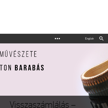
English
Visszaszámlálás –