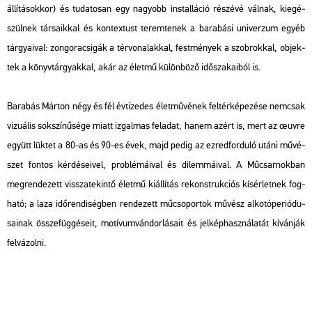
ál­lí­tá­sok­kor) és tu­da­to­san egy na­gyobb ins­tal­lá­ció ré­szé­vé vál­nak, ki­egé­
szül­nek tár­sa­ik­kal és kon­tex­tust te­rem­te­nek a ba­ra­bá­si uni­ver­zum egyéb
tár­gya­i­val: zon­go­ra­csi­gák a tér­vo­na­lak­kal, fest­mé­nyek a szob­rok­kal, ob­jek­
tek a könyv­tár­gyak­kal, akár az élet­mű kü­lön­bö­ző idő­sza­ka­i­ból is.
Ba­ra­bás Már­ton négy és fél év­ti­ze­des élet­mű­vé­nek fel­tér­ké­pe­zé­se nem­csak
vi­zu­á­lis sok­szí­nű­sé­ge miatt iz­gal­mas fel­adat, hanem azért is, mert az œuvre
együtt lük­tet a 80-as és 90-es évek, majd pedig az ez­red­for­du­ló utáni mű­vé­
szet fon­tos kér­dé­se­i­vel, prob­lé­má­i­val és di­lem­má­i­val. A Mű­csar­nok­ban
meg­ren­de­zett vissza­te­kin­tő élet­mű ki­ál­lí­tás re­konst­ruk­ci­ós kí­sér­let­nek fog­
ha­tó; a laza idő­ren­di­ség­ben ren­de­zett mű­cso­por­tok mű­vész al­ko­tó­pe­ri­ó­du­
sa­i­nak össze­füg­gé­se­it, mo­tí­vum­ván­dor­lá­sa­it és jel­kép­hasz­ná­la­tát kí­ván­ják
fel­vá­zol­ni.