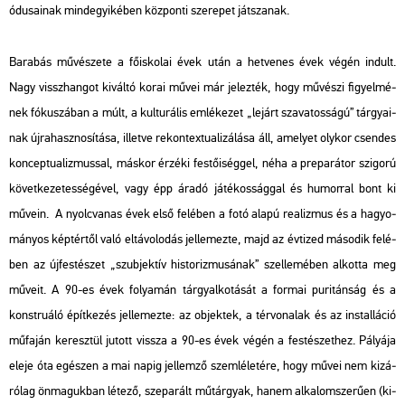
ó­du­sa­i­nak mind­egyi­ké­ben köz­pon­ti sze­re­pet ját­sza­nak.
Ba­ra­bás mű­vé­sze­te a fő­is­ko­lai évek után a het­ve­nes évek végén in­dult.
Nagy vissz­han­got ki­vál­tó korai művei már je­lez­ték, hogy mű­vé­szi fi­gyel­mé­
nek fó­ku­szá­ban a múlt, a kul­tu­rá­lis em­lé­ke­zet „le­járt sza­va­tos­sá­gú” tár­gya­i­
nak új­ra­hasz­no­sí­tá­sa, il­let­ve re­kon­tex­tu­a­li­zá­lá­sa áll, ame­lyet oly­kor csen­des
kon­cep­tu­a­liz­mus­sal, más­kor ér­zé­ki fes­tő­i­ség­gel, néha a pre­pa­rá­tor szi­go­rú
kö­vet­ke­ze­tes­sé­gé­vel, vagy épp áradó já­té­kos­ság­gal és hu­mor­ral bont ki
mű­ve­in. A nyolc­va­nas évek első fe­lé­ben a fotó alapú re­a­liz­mus és a ha­gyo­
má­nyos kép­tér­től való el­tá­vo­lo­dás jel­le­mez­te, majd az év­ti­zed má­so­dik fe­lé­
ben az új­fes­té­szet „szub­jek­tív his­to­riz­mu­sá­nak” szel­le­mé­ben al­kot­ta meg
mű­ve­it. A 90-es évek fo­lya­mán tárgy­al­ko­tá­sát a for­mai pu­ri­tán­ság és a
konst­ru­á­ló épít­ke­zés jel­le­mez­te: az ob­jek­tek, a tér­vo­na­lak és az ins­tal­lá­ció
mű­fa­ján ke­resz­tül ju­tott vissza a 90-es évek végén a fes­té­szet­hez. Pá­lyá­ja
eleje óta egé­szen a mai napig jel­lem­ző szem­lé­le­té­re, hogy művei nem ki­zá­
ró­lag ön­ma­guk­ban lé­te­ző, sze­pa­rált mű­tár­gyak, hanem al­ka­lom­sze­rű­en (ki­