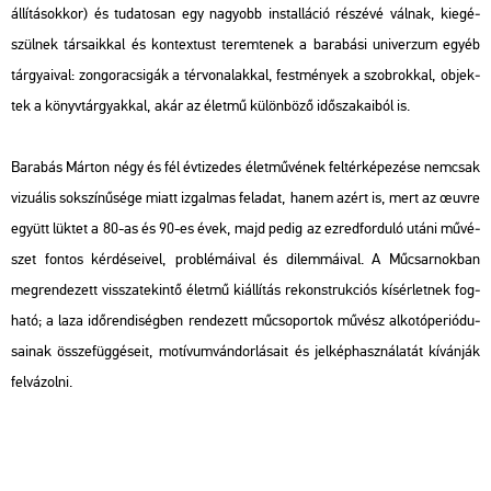
ál­lí­tá­sok­kor) és tu­da­to­san egy na­gyobb ins­tal­lá­ció ré­szé­vé vál­nak, ki­egé­
szül­nek tár­sa­ik­kal és kon­tex­tust te­rem­te­nek a ba­ra­bá­si uni­ver­zum egyéb
tár­gya­i­val: zon­go­ra­csi­gák a tér­vo­na­lak­kal, fest­mé­nyek a szob­rok­kal, ob­jek­
tek a könyv­tár­gyak­kal, akár az élet­mű kü­lön­bö­ző idő­sza­ka­i­ból is.
Ba­ra­bás Már­ton négy és fél év­ti­ze­des élet­mű­vé­nek fel­tér­ké­pe­zé­se nem­csak
vi­zu­á­lis sok­szí­nű­sé­ge miatt iz­gal­mas fel­adat, hanem azért is, mert az œuvre
együtt lük­tet a 80-as és 90-es évek, majd pedig az ez­red­for­du­ló utáni mű­vé­
szet fon­tos kér­dé­se­i­vel, prob­lé­má­i­val és di­lem­má­i­val. A Mű­csar­nok­ban
meg­ren­de­zett vissza­te­kin­tő élet­mű ki­ál­lí­tás re­konst­ruk­ci­ós kí­sér­let­nek fog­
ha­tó; a laza idő­ren­di­ség­ben ren­de­zett mű­cso­por­tok mű­vész al­ko­tó­pe­ri­ó­du­
sa­i­nak össze­füg­gé­se­it, mo­tí­vum­ván­dor­lá­sa­it és jel­kép­hasz­ná­la­tát kí­ván­ják
fel­vá­zol­ni.