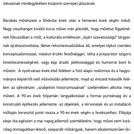
ó­du­sa­i­nak mind­egyi­ké­ben köz­pon­ti sze­re­pet ját­sza­nak.
Ba­ra­bás mű­vé­sze­te a fő­is­ko­lai évek után a het­ve­nes évek végén in­dult.
Nagy vissz­han­got ki­vál­tó korai művei már je­lez­ték, hogy mű­vé­szi fi­gyel­mé­
nek fó­ku­szá­ban a múlt, a kul­tu­rá­lis em­lé­ke­zet „le­járt sza­va­tos­sá­gú” tár­gya­i­
nak új­ra­hasz­no­sí­tá­sa, il­let­ve re­kon­tex­tu­a­li­zá­lá­sa áll, ame­lyet oly­kor csen­des
kon­cep­tu­a­liz­mus­sal, más­kor ér­zé­ki fes­tő­i­ség­gel, néha a pre­pa­rá­tor szi­go­rú
kö­vet­ke­ze­tes­sé­gé­vel, vagy épp áradó já­té­kos­ság­gal és hu­mor­ral bont ki
mű­ve­in. A nyolc­va­nas évek első fe­lé­ben a fotó alapú re­a­liz­mus és a ha­gyo­
má­nyos kép­tér­től való el­tá­vo­lo­dás jel­le­mez­te, majd az év­ti­zed má­so­dik fe­lé­
ben az új­fes­té­szet „szub­jek­tív his­to­riz­mu­sá­nak” szel­le­mé­ben al­kot­ta meg
mű­ve­it. A 90-es évek fo­lya­mán tárgy­al­ko­tá­sát a for­mai pu­ri­tán­ság és a
konst­ru­á­ló épít­ke­zés jel­le­mez­te: az ob­jek­tek, a tér­vo­na­lak és az ins­tal­lá­ció
mű­fa­ján ke­resz­tül ju­tott vissza a 90-es évek végén a fes­té­szet­hez. Pá­lyá­ja
eleje óta egé­szen a mai napig jel­lem­ző szem­lé­le­té­re, hogy művei nem ki­zá­
ró­lag ön­ma­guk­ban lé­te­ző, sze­pa­rált mű­tár­gyak, hanem al­ka­lom­sze­rű­en (ki­