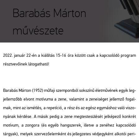
Barabás Márton
művészete
2022. ja­nu­ár 22-én a ki­ál­lí­tás 15-16 óra kö­zött csak a kap­cso­ló­dó prog­ram
részt­ve­vő­i­nek lá­to­gat­ha­tó!
Ba­ra­bás Már­ton (1952) mű­fa­ji szem­pont­ból sok­szí­nű élet­mű­vé­nek egyik leg­
jel­lem­zőbb el­vont mo­tí­vu­ma a zene, va­la­mint a ze­ne­i­sé­get jel­lem­ző fo­gal­
mak, mint az is­mét­lés, a re­pe­tí­ció, a rész és az egész egy­más­hoz való vi­szo­
nyá­nak kér­dé­se. A másik pedig a zene meg­tes­te­sü­lé­sét jel­ké­pe­ző konk­rét
mo­tí­vum, a zon­go­ra (és egyéb hang­sze­rek, il­let­ve a ze­né­hez kap­cso­ló­dó
tár­gyak), me­lyek szer­ve­ző­elem­ként és jel­leg­ze­tes véd­jegy­ként al­ko­tói pe­ri­