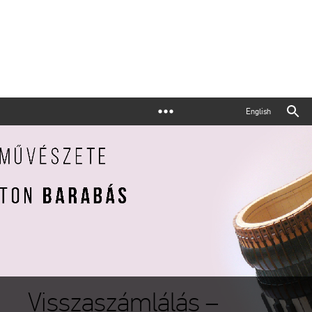
English
Visszaszámlálás –