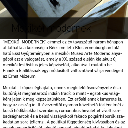
Mexikói modernek
"ME­XI­KÓI MO­DER­NEK" cím­mel ez év ta­va­szá­tól három hó­na­pon
át lát­hat­ta a kö­zön­ség a Bécs mel­let­ti Klos­ter­ne­u­burg­ban ta­lál­
ha­tó Essl Gyűj­te­mény­ben a me­xi­kói Museo Arte Mo­der­no anya­
gá­ból azt a vá­lo­ga­tást, amely a XX. szá­zad ele­jén ki­ala­kult új
me­xi­kói fes­tő­stí­lus jeles kép­vi­se­lő­it, al­ko­tá­sa­it mu­tat­ta be.
Ennek a ki­ál­lí­tás­nak egy mó­do­sí­tott vál­to­za­tá­val várja ven­dé­ge­it
az Ernst Mú­ze­um.
Me­xi­kó - tró­pu­si ég­haj­la­ta, ennek meg­fe­le­lő ős­nö­vény­ze­te és a
kul­tú­rá­ját meg­ha­tá­ro­zó in­di­án tra­dí­ció miatt - eg­zo­ti­kus vi­lág­
ként je­le­nik meg kép­ze­le­tünk­ben. Ezt erő­sí­ti annak is­me­re­te is,
hogy az or­szág ie. II. év­ez­red­től nyo­mon kö­vet­he­tő tör­té­nel­mét a
külső hó­dí­tá­sok­kal szem­be­ni, ro­man­ti­kus he­vü­let­tel ví­vott sza­
bad­ság­har­cok és a belső vi­szá­lyok­ból fa­ka­dó pol­gár­há­bo­rúk sza­
ka­dat­lan sora jel­lem­zi. A po­li­ti­kai füg­get­len­ség ki­ví­vá­sá­ban és az
ennek meg­erő­sí­té­sét je­len­tő nem­ze­ti iden­ti­tás­tu­dat ki­ala­ku­lá­sá­