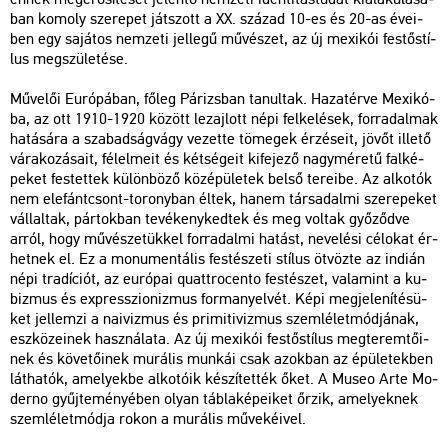
ban ko­moly sze­re­pet ját­szott a XX. szá­zad 10-es és 20-as éve­i­
ben egy sa­já­tos nem­ze­ti jel­le­gű mű­vé­szet, az új me­xi­kói fes­tő­stí­
lus meg­szü­le­té­se.
Mű­ve­lői Eu­ró­pá­ban, főleg Pá­rizs­ban ta­nul­tak. Ha­za­tér­ve Me­xi­kó­
ba, az ott 1910-1920 kö­zött le­zaj­lott népi fel­ke­lé­sek, for­ra­dal­mak
ha­tá­sá­ra a sza­bad­ság­vágy ve­zet­te tö­me­gek ér­zé­se­it, jövőt il­le­tő
vá­ra­ko­zá­sa­it, fé­lel­me­it és két­sé­ge­it ki­fe­je­ző nagy­mé­re­tű fal­ké­
pe­ket fes­tet­tek kü­lön­bö­ző köz­épü­le­tek belső te­re­i­be. Az al­ko­tók
nem ele­fánt­csont-to­rony­ban éltek, hanem tár­sa­dal­mi sze­re­pe­ket
vál­lal­tak, pár­tok­ban te­vé­keny­ked­tek és meg vol­tak győ­ződ­ve
arról, hogy mű­vé­sze­tük­kel for­ra­dal­mi ha­tást, ne­ve­lé­si cé­lo­kat ér­
het­nek el. Ez a mo­nu­men­tá­lis fes­té­sze­ti stí­lus öt­vöz­te az in­di­án
népi tra­dí­ci­ót, az eu­ró­pai quatt­ro­cen­to fes­té­szet, va­la­mint a ku­
biz­mus és exp­resszi­o­niz­mus for­ma­nyel­vét. Képi meg­je­le­ní­té­sü­
ket jel­lem­zi a na­i­viz­mus és pri­mi­ti­viz­mus szem­lé­let­mód­já­nak,
esz­kö­ze­i­nek hasz­ná­la­ta. Az új me­xi­kói fes­tő­stí­lus meg­te­rem­tő­i­
nek és kö­ve­tő­i­nek murá­lis mun­kái csak azok­ban az épü­le­tek­ben
lát­ha­tók, ame­lyek­be al­ko­tó­ik ké­szí­tet­ték őket. A Museo Arte Mo­
der­no gyűj­te­mé­nyé­ben olyan táb­la­ké­pe­i­ket őrzik, ame­lyek­nek
szem­lé­let­mód­ja rokon a murá­lis mű­ve­ké­i­vel.