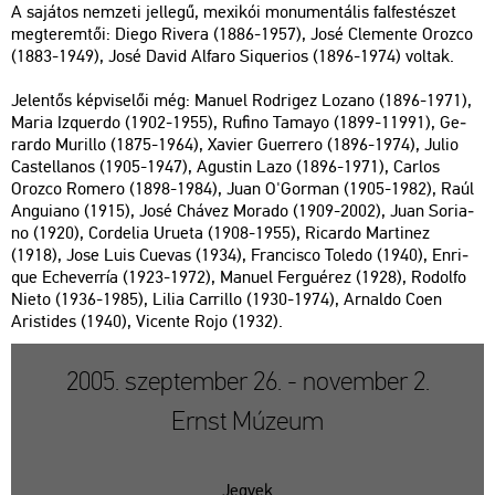
A sa­já­tos nem­ze­ti jel­le­gű, me­xi­kói mo­nu­men­tá­lis fal­fes­té­szet
meg­te­rem­tői: Diego Ri­ve­ra (1886-1957), José Cle­men­te Oroz­co
(1883-1949), José David Al­fa­ro Si­que­rios (1896-1974) vol­tak.
Je­len­tős kép­vi­se­lői még: Ma­nu­el Rod­ri­gez Lo­zano (1896-1971),
Maria Iz­quer­do (1902-1955), Ru­fi­no Ta­mayo (1899-11991), Ge­
rar­do Mu­ril­lo (1875-1964), Xavi­er Guerre­ro (1896-1974), Julio
Cas­tel­la­nos (1905-1947), Agus­tin Lazo (1896-1971), Car­los
Oroz­co Rom­ero (1898-1984), Juan O'Gor­man (1905-1982), Raúl
An­gu­i­a­no (1915), José Chá­vez Mor­a­do (1909-2002), Juan So­ri­a­
no (1920), Cor­de­lia Uru­e­ta (1908-1955), Ri­car­do Mar­ti­nez
(1918), Jose Luis Cu­e­vas (1934), Fran­cis­co To­le­do (1940), En­ri­
que Eche­ver­ría (1923-1972), Ma­nu­el Fer­gu­é­rez (1928), Ro­dol­fo
Nieto (1936-1985), Lilia Car­ril­lo (1930-1974), Ar­nal­do Coen
Arist­ides (1940), Vi­cen­te Rojo (1932).
2005. szeptember 26. - november 2.
Ernst Múzeum
Jegyek