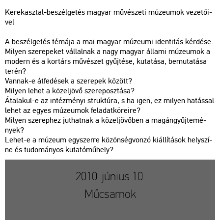
Ke­rek­asz­tal-be­szél­ge­tés ma­gyar mű­vé­sze­ti mú­ze­u­mok ve­ze­tő­i­
vel
A be­szél­ge­tés té­má­ja a mai ma­gyar mú­ze­u­mi iden­ti­tás kér­dé­se.
Mi­lyen sze­re­pe­ket vál­lal­nak a nagy ma­gyar ál­la­mi mú­ze­u­mok a
mo­dern és a kor­társ mű­vé­szet gyűj­té­se, ku­ta­tá­sa, be­mu­ta­tá­sa
terén?
Van­nak-e át­fe­dé­sek a sze­re­pek kö­zött?
Mi­lyen lehet a kö­zel­jö­vő sze­rep­osz­tá­sa?
Át­ala­kul-e az in­téz­mé­nyi struk­tú­ra, s ha igen, ez mi­lyen ha­tás­sal
lehet az egyes mú­ze­u­mok fel­adat­kö­re­i­re?
Mi­lyen sze­rep­hez jut­hat­nak a kö­zel­jö­vő­ben a ma­gán­gyűj­te­mé­
nyek?
Lehet-e a mú­ze­um egy­szer­re kö­zön­ség­von­zó ki­ál­lí­tá­sok hely­szí­
ne és tu­do­má­nyos ku­ta­tó­mű­hely?
2010. június 10.
Műcsarnok