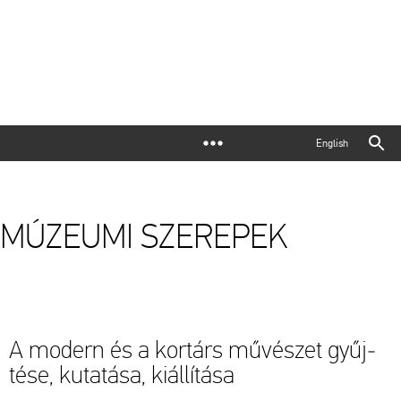
English
MÚZEUMI SZEREPEK
A mo­dern és a kor­társ mű­vé­szet gyűj­
té­se, ku­ta­tá­sa, ki­ál­lí­tá­sa