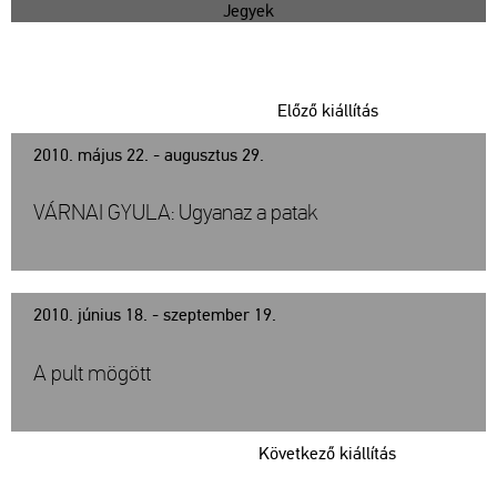
Jegyek
Előző kiállítás
2010. május 22. - augusztus 29.
VÁRNAI GYULA: Ugyanaz a patak
2010. június 18. - szeptember 19.
A pult mögött
Következő kiállítás