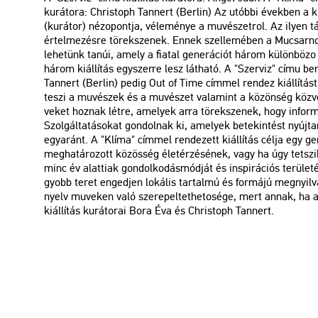
ku­rá­to­ra: Ch­ri­stoph Tan­nert (Ber­lin) Az utób­bi évek­ben a k
(ku­rá­tor) né­z­o­pont­ja, vé­le­mé­nye a mu­vé­szet­rol. Az ilye
ér­tel­me­zés­re tö­rek­sze­nek. Ennek szel­le­mé­ben a Mu­csar­nok
le­he­tünk tanúi, amely a fi­a­tal ge­ne­rá­ci­ót három kü­lön­bö­z
három ki­ál­lí­tás egy­szer­re lesz lát­ha­tó. A "Szer­viz" címu b
Tan­nert (Ber­lin) pedig Out of Time cím­mel ren­dez ki­ál­lí­tást m
teszi a mu­vé­szek és a mu­vé­szet va­la­mint a kö­zön­ség köz­vet
ve­ket hoz­nak létre, ame­lyek arra tö­rek­sze­nek, hogy in­for­má­
Szol­gál­ta­tá­so­kat gon­dol­nak ki, ame­lyek be­te­kin­tést nyúj­ta
egy­aránt. A "Klíma" cím­mel ren­de­zett ki­ál­lí­tás célja egy ge­
meg­ha­tá­ro­zott kö­zös­ség élet­ér­zé­sé­nek, vagy ha úgy tet­szik
minc év alat­ti­ak gon­dol­ko­dás­mód­ját és ins­pi­rá­ci­ós te­rü­
gyobb teret en­ged­jen lo­ká­lis tar­tal­mú és for­má­jú meg­nyil­v
nyelv mu­ve­ken való sze­re­pel­tet­he­to­s­ége, mert annak, ha
ki­ál­lí­tás ku­rá­to­rai Bora Éva és Ch­ri­stoph Tan­nert.