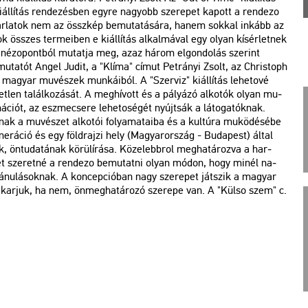
i­ál­lí­tás ren­de­zés­ben egyre na­gyobb sze­re­pet ka­pott a ren­de­zo
n tár­la­tok nem az össz­kép be­mu­ta­tá­sá­ra, hanem sok­kal in­kább az
 összes ter­me­i­ben e ki­ál­lí­tás al­kal­má­val egy olyan kí­sér­let­nek
o né­z­o­pont­ból mu­tat­ja meg, azaz három el­gon­do­lás sze­rint
e­mu­ta­tót Angel Judit, a "Klíma" címut Pet­rá­nyi Zsolt, az Ch­ri­stoph
a­gyar mu­vé­szek mun­ká­i­ból. A "Szer­viz" ki­ál­lí­tás le­he­to­vé
­len ta­lál­ko­zá­sát. A meg­hí­vott és a pá­lyá­zó al­ko­tók olyan mu­
ci­ót, az esz­me­cse­re le­he­tos­égét nyújt­sák a lá­to­ga­tók­nak.
­nak a mu­vé­szet al­ko­tói fo­lya­ma­ta­i­ba és a kul­tú­ra mu­kö­dé­sé­be
ne­rá­ció és egy föld­raj­zi hely (Ma­gyar­or­szág - Bu­da­pest) által
, ön­tu­da­tá­nak kö­rül­írá­sa. Kö­ze­lebb­rol meg­ha­tá­roz­va a har­
le­tét sze­ret­né a ren­de­zo be­mu­tat­ni olyan módon, hogy minél na­
á­nu­lá­sok­nak. A kon­cep­ci­ó­ban nagy sze­re­pet ját­szik a ma­gyar
 akar­juk, ha nem, ön­meg­ha­tá­ro­zó sze­re­pe van. A "Külso szem" c.