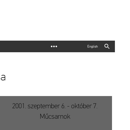
English
sa
2001. szeptember 6. - október 7.
Műcsarnok