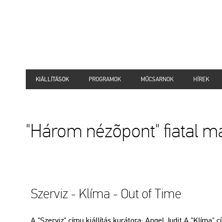
KIÁLLÍTÁSOK
PROGRAMOK
MŰCSARNOK
HÍREK
"Három nézõpont" fiatal m
Szer­viz - Klíma - Out of Time
A "Szer­viz" címu ki­ál­lí­tás ku­rá­to­ra: Angel Judit A "Klíma" címu