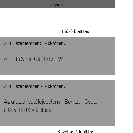
Jegyek
Előző kiállítás
2001. szeptember 5. - október 3.
Amrita Sher-Gil (1913-1941)
2001. szeptember 7. - október 3.
Az utolsó festőfejedelem - Benczúr Gyula
(1844-1920) kiállítása
Következő kiállítás