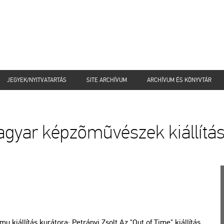
JEGYEK/NYITVATARTÁS
SITE ARCHÍVUM
ARCHÍVUM ÉS KÖNYVTÁR
agyar képzõmũvészek kiállítá
 ki­ál­lí­tás ku­rá­to­ra: Pet­rá­nyi Zsolt Az "Out of Time" ki­ál­lí­tás