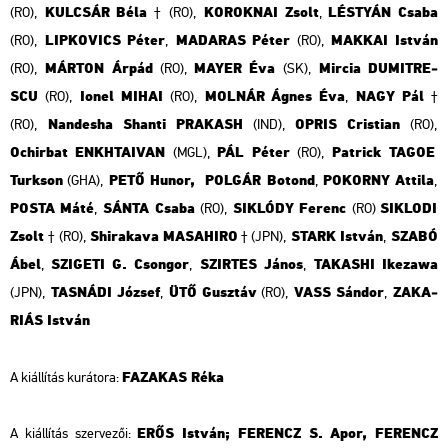
KUL­CSÁR Béla
KO­ROK­NAI Zsolt
LÉS­TYÁN Csaba
(RO),
† (RO),
,
LIP­KO­VICS Péter
MA­DA­RAS Péter
MAK­KAI Ist­ván
(RO),
,
(RO),
MÁR­TON Árpád
MAYER Éva
Mir­cia DU­MI­TRE­
(RO),
(RO),
(SK),
SCU
Ionel MIHAI
MOL­NÁR Ágnes Éva
NAGY Pál
(RO),
(RO),
,
†
Nand­es­ha Shan­ti PRA­KASH
OPRIS Cris­ti­an
(RO),
(IND),
(RO),
Ochir­bat ENKH­TA­I­VAN
PÁL Péter
Pat­rick TAGOE
(MGL),
(RO),
Turk­son
PETŐ Hunor, POL­GÁR Bo­tond
PO­KORNY At­ti­la
(GHA),
,
,
POSTA Máté
SÁNTA Csaba
SIK­LÓDY Fe­renc
SIK­LO­DI
,
(RO),
(RO)
Zsolt
Shi­ra­ka­va MA­SA­HI­RO
STARK Ist­ván
SZABÓ
† (RO),
† (JPN),
,
Ábel
SZI­GE­TI G. Cson­gor
SZIR­TES Jáno
s
TA­KA­SHI Ike­za­wa
,
,
,
TAS­NÁ­DI Jó­zsef
ÜTŐ Gusz­táv
VASS Sán­dor
ZA­KA­
(JPN),
,
(RO),
,
RI­ÁS Ist­ván
FA­ZA­KAS Réka
A ki­ál­lí­tás ku­rá­to­ra:
ERŐS Ist­ván; FE­RENCZ S. Apor, FE­RENCZ
A ki­ál­lí­tás szer­ve­zői: