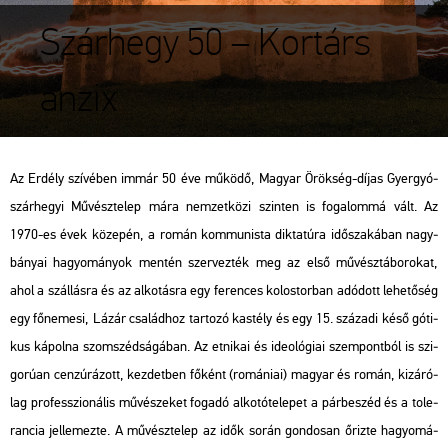
Szárhegy 50 – Kortárs
anzix
Az Er­dély szí­vé­ben immár 50 éve mű­kö­dő, Ma­gyar Örök­ség-díjas Gyer­gyó­
szár­he­gyi Mű­vész­te­lep mára nem­zet­kö­zi szin­ten is fo­ga­lom­má vált. Az
1970-es évek kö­ze­pén, a román kom­mu­nis­ta dik­ta­tú­ra idő­sza­ká­ban nagy­
bá­nyai ha­gyo­má­nyok men­tén szer­vez­ték meg az első mű­vész­tá­bo­ro­kat,
ahol a szál­lás­ra és az al­ko­tás­ra egy fe­ren­ces ko­los­tor­ban adó­dott le­he­tő­ség
egy fő­ne­me­si, Lázár csa­lád­hoz tar­to­zó kas­tély és egy 15. szá­za­di késő gó­ti­
kus ká­pol­na szom­széd­sá­gá­ban. Az et­ni­kai és ideo­ló­gi­ai szem­pont­ból is szi­
go­rú­an cen­zú­rá­zott, kez­det­ben fő­ként (ro­má­ni­ai) ma­gyar és román, ki­zá­ró­
lag pro­fesszi­o­ná­lis mű­vé­sze­ket fo­ga­dó al­ko­tó­te­le­pet a pár­be­széd és a to­le­
ran­cia jel­le­mez­te. A mű­vész­te­lep az idők során gon­do­san őriz­te ha­gyo­má­