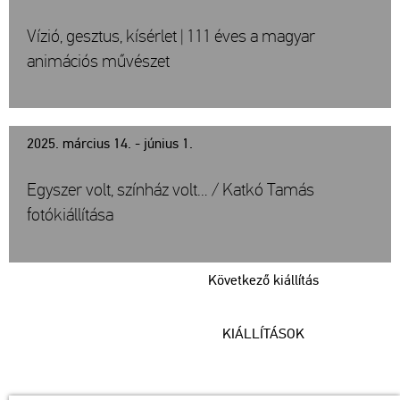
Vízió, gesztus, kísérlet | 111 éves a magyar
animációs művészet
2025. március 14. - június 1.
Egyszer volt, színház volt… / Katkó Tamás
fotókiállítása
Következő kiállítás
KIÁLLÍTÁSOK