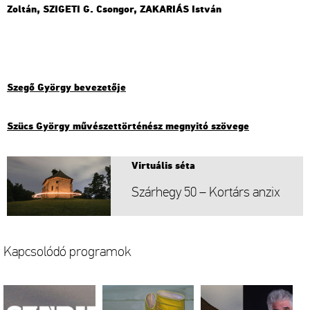
Zol­tán, SZI­GE­TI G. Cson­gor, ZA­KA­RI­ÁS Ist­ván
Szegő György be­ve­ze­tő­je
Szücs György mű­vé­szet­tör­té­nész meg­nyi­tó szö­ve­ge
Vir­tu­á­lis séta
Szár­hegy 50 – Kor­társ anzix
Kap­cso­ló­dó prog­ra­mok