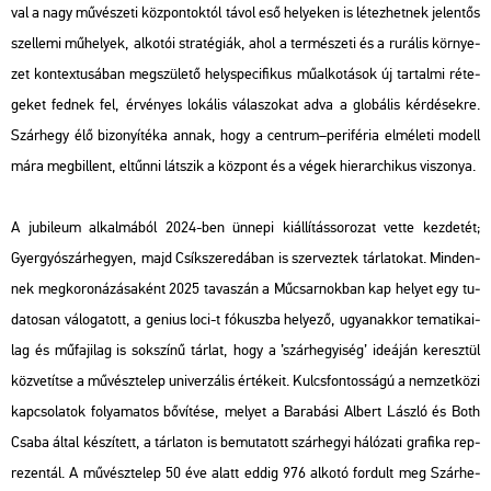
val a nagy mű­vé­sze­ti köz­pon­tok­tól távol eső he­lye­ken is lé­tez­het­nek je­len­tős
szel­le­mi mű­he­lyek, al­ko­tói stra­té­gi­ák, ahol a ter­mé­sze­ti és a ru­rá­lis kör­nye­
zet kon­tex­tu­sá­ban meg­szü­le­tő hely­spe­ci­fi­kus mű­al­ko­tá­sok új tar­tal­mi ré­te­
ge­ket fed­nek fel, ér­vé­nyes lo­ká­lis vá­la­szo­kat adva a glo­bá­lis kér­dé­sek­re.
Szár­hegy élő bi­zo­nyí­té­ka annak, hogy a cent­rum–pe­ri­fé­ria el­mé­le­ti mo­dell
mára meg­bil­lent, el­tűn­ni lát­szik a köz­pont és a végek hi­e­rar­chi­kus vi­szo­nya.
A ju­bi­le­um al­kal­má­ból 2024-ben ün­ne­pi ki­ál­lí­tás­so­ro­zat vette kez­de­tét;
Gyer­gyó­szár­he­gyen, majd Csík­sze­re­dá­ban is szer­vez­tek tár­la­to­kat. Minden­
nek meg­ko­ro­ná­zá­sa­ként 2025 ta­va­szán a Mű­csar­nok­ban kap he­lyet egy tu­
da­to­san vá­lo­ga­tott, a
ge­ni­us loci
-t fó­kusz­ba he­lye­ző, ugyan­ak­kor te­ma­ti­ka­i­
lag és mű­fa­ji­lag is sok­szí­nű tár­lat, hogy a ’szár­hegyi­ség’ ide­á­ján ke­resz­tül
köz­ve­tít­se a mű­vész­te­lep uni­ver­zá­lis ér­té­ke­it. Kulcs­fon­tos­sá­gú a nem­zet­kö­zi
kap­cso­la­tok fo­lya­ma­tos bő­ví­té­se, me­lyet a Ba­ra­bá­si Al­bert Lász­ló és Both
Csaba által ké­szí­tett, a tár­la­ton is be­mu­ta­tott szár­he­gyi há­ló­za­ti gra­fi­ka rep­
re­zen­tál. A mű­vész­te­lep 50 éve alatt eddig 976 al­ko­tó for­dult meg Szár­he­