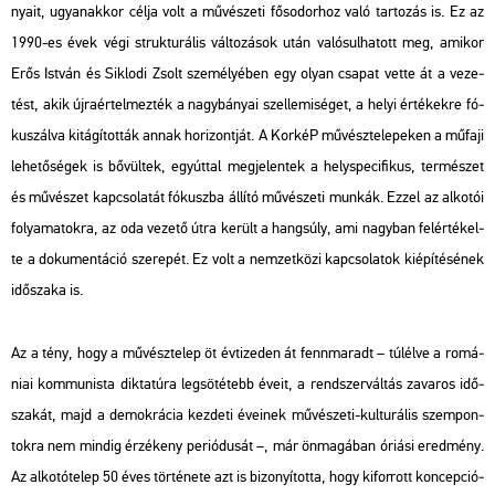
nya­it, ugyan­ak­kor célja volt a mű­vé­sze­ti fő­so­dor­hoz való tar­to­zás is. Ez az
1990-es évek végi struk­tu­rá­lis vál­to­zá­sok után va­ló­sul­ha­tott meg, ami­kor
Erős Ist­ván és Sik­lo­di Zsolt sze­mé­lyé­ben egy olyan csa­pat vette át a ve­ze­
tést, akik új­ra­ér­tel­mez­ték a nagy­bá­nyai szel­le­mi­sé­get, a helyi ér­té­kek­re fó­
kusz­ál­va ki­tá­gí­tot­ták annak ho­ri­zont­ját. A Kor­kéP mű­vész­te­le­pe­ken a mű­fa­ji
le­he­tő­sé­gek is bő­vül­tek, egy­út­tal meg­je­len­tek a hely­spe­ci­fi­kus, ter­mé­szet
és mű­vé­szet kap­cso­la­tát fó­kusz­ba ál­lí­tó mű­vé­sze­ti mun­kák. Ezzel az al­ko­tói
fo­lya­ma­tok­ra, az oda ve­ze­tő útra ke­rült a hang­súly, ami nagy­ban fel­ér­té­kel­
te a do­ku­men­tá­ció sze­re­pét. Ez volt a nem­zet­kö­zi kap­cso­la­tok ki­épí­té­sé­nek
idő­sza­ka is.
Az a tény, hogy a mű­vész­te­lep öt év­ti­ze­den át fenn­ma­radt – túl­él­ve a ro­má­
ni­ai kom­mu­nis­ta dik­ta­tú­ra leg­sö­té­tebb éveit, a rend­szer­vál­tás za­va­ros idő­
sza­kát, majd a de­mok­rá­cia kez­de­ti éve­i­nek mű­vé­sze­ti-kul­tu­rá­lis szem­pon­
tok­ra nem min­dig ér­zé­keny pe­ri­ó­du­sát –, már ön­ma­gá­ban óri­á­si ered­mény.
Az al­ko­tó­te­lep 50 éves tör­té­ne­te azt is bi­zo­nyí­tot­ta, hogy ki­for­rott kon­cep­ci­ó­