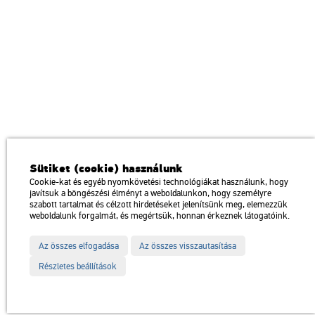
Műcsarnok
Sütiket (cookie) használunk
a Magyar Művészeti Akadémia intézménye
Cookie-kat és egyéb nyomkövetési technológiákat használunk, hogy
javítsuk a böngészési élményt a weboldalunkon, hogy személyre
1146 Budapest, Dózsa György út 37.
szabott tartalmat és célzott hirdetéseket jelenítsünk meg, elemezzük
Megközelíthető: Millenniumi Földalatti Vasút – Hősök tere megálló
térkép
weboldalunk forgalmát, és megértsük, honnan érkeznek látogatóink.
Trolibusz: 75, 79 / Autóbusz: 20, 30, 105
Az összes elfogadása
Az összes visszautasítása
Impresszum
Sitemap
Adatvédelem
Részletes beállítások