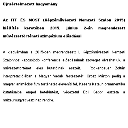
Újraértelmezett hagyomány
Az ITT ÉS MOST (Képzőművészeti Nemzeti Szalon 2015)
kiállítás keretében 2015. június 2-án megrendezett
művészettörténeti szimpózium előadásai
A kiadványban a 2015-ben megrendezett I. Képzőművészeti Nemzeti
Szalonhoz kapcsolódó konferencia előadásainak szövegét olvashatjuk, a
művészettörténet jeles kutatóinak esszéit. Rockenbauer Zoltán
interpretációjában a Magyar Vadak festészetét, Orosz Márton pedig a
magyar animációs film történetét eleveníti fel, Keserü Katalin ornamentika
kutatásaiba enged betekintést, végezetül Ébli Gábor esztéta a
múzeumügyet veszi napirendre.