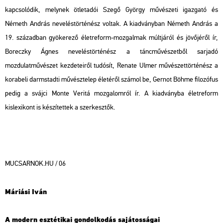
kapcsolódik, melynek ötletadói Szegő György művészeti igazgató és
Németh András neveléstörténész voltak. A kiadványban Németh András a
19. században gyökerező életreform-mozgalmak múltjáról és jövőjéről ír,
Boreczky Ágnes neveléstörténész a táncművészetből sarjadó
mozdulatművészet kezdeteiről tudósít, Renate Ulmer művészettörténész a
korabeli darmstadti művésztelep életéről számol be, Gernot Böhme filozófus
pedig a svájci Monte Veritá mozgalomról ír. A kiadványba életreform
kislexikont is készítettek a szerkesztők.
MUCSARNOK.HU / 06
Máriási Iván
A modern esztétikai gondolkodás sajátosságai