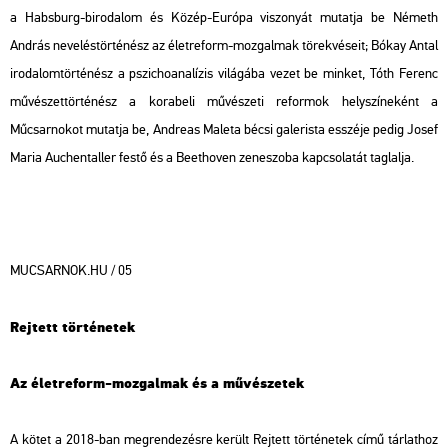
a Habsburg-birodalom és Közép-Európa viszonyát mutatja be Németh
András neveléstörténész az életreform-mozgalmak törekvéseit; Bókay Antal
irodalomtörténész a pszichoanalízis világába vezet be minket, Tóth Ferenc
művészettörténész a korabeli művészeti reformok helyszíneként a
Műcsarnokot mutatja be, Andreas Maleta bécsi galerista esszéje pedig Josef
Maria Auchentaller festő és a Beethoven zeneszoba kapcsolatát taglalja.
MUCSARNOK.HU / 05
Rejtett történetek
Az életreform-mozgalmak és a művészetek
A kötet a 2018-ban megrendezésre került
Rejtett történetek
című tárlathoz