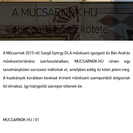
A MUCSARNOK.HU
sorozat első tíz kötete
A Műcsarnok 2015-től Szegő György DLA művészeti igazgató és Bán András
művészettörténész szerkesztésében, MUCSARNOK.HU címen egy
tanulmánykötet-sorozatot indítottak el, amelyben eddig tíz kötet jelent meg.
A kiadványok korábban kevéssé érintett művészeti szempontból dolgoznak
fel témákat, így hiánypótló szerepet töltenek be.
MUCSARNOK.HU / 01