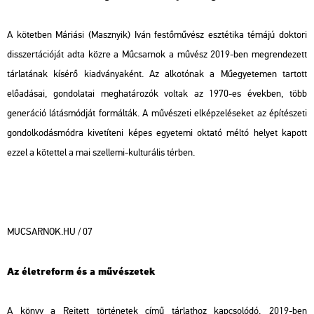
A kötetben Máriási (Masznyik) Iván festőművész esztétika témájú doktori
disszertációját adta közre a Műcsarnok a művész 2019-ben megrendezett
tárlatának kísérő kiadványaként. Az alkotónak a Műegyetemen tartott
előadásai, gondolatai meghatározók voltak az 1970-es években, több
generáció látásmódját formálták. A művészeti elképzeléseket az építészeti
gondolkodásmódra kivetíteni képes egyetemi oktató méltó helyet kapott
ezzel a kötettel a mai szellemi-kulturális térben.
MUCSARNOK.HU / 07
Az életreform és a művészetek
A könyv a
Rejtett történetek
című tárlathoz kapcsolódó, 2019-ben