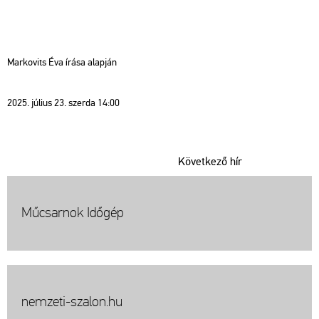
Markovits Éva írása alapján
2025. július 23. szerda 14:00
Következő hír
Műcsarnok Időgép
nemzeti-szalon.hu