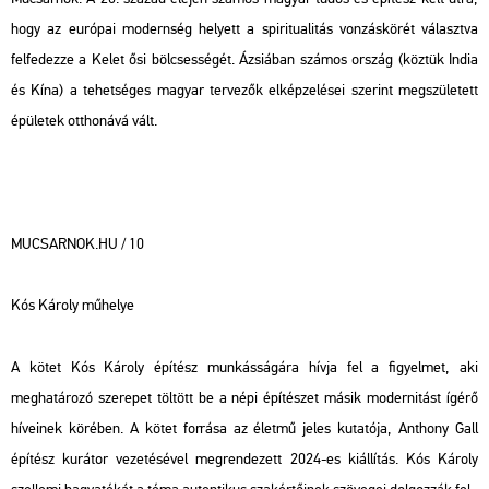
hogy az európai modernség helyett a spiritualitás vonzáskörét választva
felfedezze a Kelet ősi bölcsességét. Ázsiában számos ország (köztük India
és Kína) a tehetséges magyar tervezők elképzelései szerint megszületett
épületek otthonává vált.
MUCSARNOK.HU / 10
Kós Károly műhelye
A kötet Kós Károly építész munkásságára hívja fel a figyelmet, aki
meghatározó szerepet töltött be a népi építészet másik modernitást ígérő
híveinek körében. A kötet forrása az életmű jeles kutatója, Anthony Gall
építész kurátor vezetésével megrendezett 2024-es kiállítás. Kós Károly