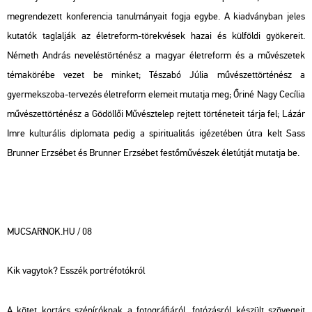
megrendezett konferencia tanulmányait fogja egybe. A kiadványban jeles
kutatók taglalják az életreform-törekvések hazai és külföldi gyökereit.
Németh András neveléstörténész a magyar életreform és a művészetek
témakörébe vezet be minket; Tészabó Júlia művészettörténész a
gyermekszoba-tervezés életreform elemeit mutatja meg; Őriné Nagy Cecília
művészettörténész a Gödöllői Művésztelep rejtett történeteit tárja fel; Lázár
Imre kulturális diplomata pedig a spiritualitás igézetében útra kelt Sass
Brunner Erzsébet és Brunner Erzsébet festőművészek életútját mutatja be.
MUCSARNOK.HU / 08
Kik vagytok? Esszék portréfotókról
A kötet kortárs szépíróknak a fotográfiáról, fotózásról készült szövegeit