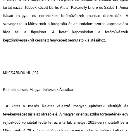
tartalmazza. Többek között Bartis Attila, Kukorelly Endre és Szabó T. Anna
írásait magyar és nemzetközi fotóművészek munkái illusztrálják. A
szövegekkel a Műcsarnok a fotográfia és az irodalom szoros kapcsolatára
hívja fel a figyelmet. A kötet kapcsolódott a fotóművészek
képzőművészekről készített fényképeit bemutató kiállításához.
MUCSARNOK.HU / 09
Keletelt sorsok. Magyar építészek Ázsiában
A kötet a mesés Keletet választó magyar építészek életútját és
tevékenységét tárja az olvasó elé. A magyar orientalisztika történetének egy
rejtőzködő vonulatát fedte fel az a tárlat, amelyet 2023-ban mutatott be a
Műcsarnok. A 20. század elején számos magyar tudós és építész kelt útra,