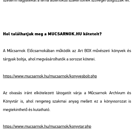
szellemi hagyatékát a téma autentikus szakértőinek szövegei dolgozzák fel.
Hol találhatjuk meg a MUCSARNOK.HU köteteit?
A Műcsarnok Előcsarnokában működik az Art BOX művészeti könyvek és
tárgyak boltja, ahol megvásárolhatók a sorozat kötetei.
https://www.mucsarnok.hu/mucsarnok/konyvesbolt.php
Az olvasás iránt elkötelezett látogatót várja a Műcsarnok Archívum és
Könyvtár is, ahol rengeteg szakmai anyag mellett ez a könyvsorozat is
megtekinthető és kutatható.
https://www.mucsarnok.hu/mucsarnok/konyvtar.php