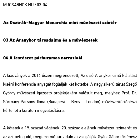
MUCSARNOK.HU / 03-04
Az Osztrák-Magyar Monarchia mint művészeti színtér
03 Az Aranykor társadalma és a művészetek
04 A festészet párhuzamos narratívái
A kiadványok a 2016 őszén megrendezett,
Az első
Aranykor
című kiállítást
kísérő konferencia anyagát foglalják két kötetbe. A nagy sikerű tárlat Szegő
György művészeti igazgató projektjeként valósult meg, melyhez Prof. Dr.
Sármány-Parsons Ilona (Budapest – Bécs – London) művészettörténészt
kérte fel a kurátori megvalósításra.
A kötetek a 19. század végének, 20. század elejének művészeti színterét és
az azt befogadó, megteremtő társadalmat vizsgálják. Gyáni Gábor történész