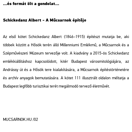
…és formát ölt a gondolat…
Schickedanz Albert - A Műcsarnok építője
Az első kötet Schickedanz Albert (1846–1915) építészt mutatja be, aki
többek között a Hősök terén álló Millenniumi Emlékmű, a Műcsarnok és a
Szépművészeti Múzeum tervezője volt. A kiadvány a 2015-ös Schickedanz
emlékkiállításhoz kapcsolódott, kitér Budapest városmitológiájára, az
Andrássy út és a Hősök tere kialakítására, a Műcsarnok építéstörténetére
és archív anyagok bemutatására. A kötet 111 illusztrált oldalon méltatja a
Budapest legfőbb turisztikai terét megálmodó tervező életművét.
MUCSARNOK.HU /02