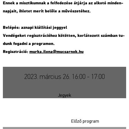
Ennek a misz­ti­kum­nak a fel­fe­de­zé­se át­jár­ja az al­ko­tó min­den­
nap­ja­it, ih­le­tet merít be­lő­le a mű­vé­sze­té­hez.
Be­lé­pés: az­na­pi ki­ál­lí­tá­si jeggyel
Ven­dé­ge­ket re­giszt­rá­ci­ó­hoz kö­töt­ten, kor­lá­to­zott szám­ban tu­
dunk fo­gad­ni a prog­ra­mon.
Re­giszt­rá­ció:
murka.​ilona@​mu­csar­nok.​hu
2023. március 26. 16:00 - 17:00
Jegyek
Előző program