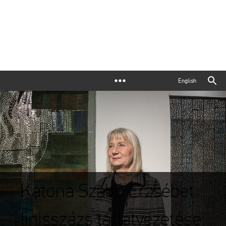
English
Katona Szabó Erzsébet
finisszázs tárlatvezetése