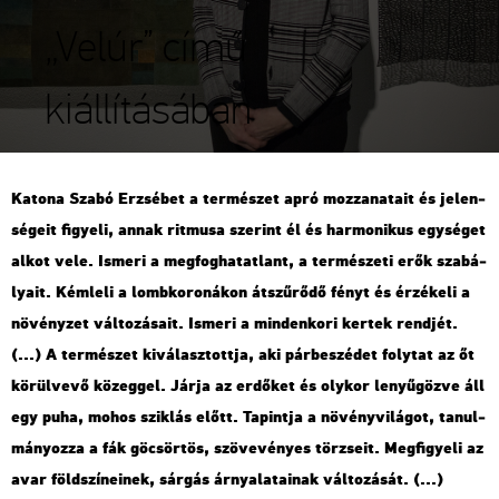
„Velúr” című
kiállításában
Ka­to­na Szabó Er­zsé­bet a ter­mé­szet apró moz­za­na­ta­it és je­len­
sé­ge­it fi­gye­li, annak rit­mu­sa sze­rint él és har­mo­ni­kus egy­sé­get
alkot vele. Is­me­ri a meg­fog­ha­tat­lant, a ter­mé­sze­ti erők sza­bá­
lya­it. Kém­le­li a lomb­ko­ro­ná­kon át­szű­rő­dő fényt és ér­zé­ke­li a
nö­vény­zet vál­to­zá­sa­it. Is­me­ri a min­den­ko­ri ker­tek rend­jét.
(...) A ter­mé­szet ki­vá­lasz­tott­ja, aki pár­be­szé­det foly­tat az őt
kö­rül­ve­vő kö­zeg­gel. Járja az er­dő­ket és oly­kor le­nyű­göz­ve áll
egy puha, mohos szik­lás előtt. Ta­pint­ja a nö­vény­vi­lá­got, ta­nul­
má­nyoz­za a fák gö­csör­tös, szö­ve­vé­nyes tör­zse­it. Meg­fi­gye­li az
avar föld­szí­ne­i­nek, sár­gás ár­nya­la­ta­i­nak vál­to­zá­sát. (...)