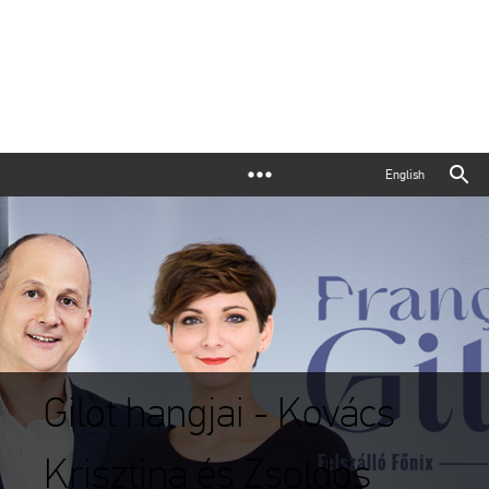
English
Gilot hangjai - Kovács
Krisztina és Zsoldos