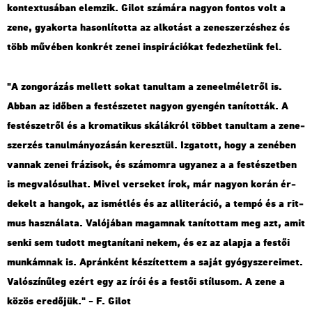
kon­tex­tu­sá­ban elem­zik. Gilot szá­má­ra na­gyon fon­tos volt a
zene, gya­kor­ta ha­son­lí­tot­ta az al­ko­tást a ze­ne­szer­zés­hez és
több mű­vé­ben konk­rét zenei ins­pi­rá­ci­ó­kat fe­dez­he­tünk fel.
"A zon­go­rá­zás mel­lett sokat ta­nul­tam a ze­ne­el­mé­let­ről is.
Abban az idő­ben a fes­té­sze­tet na­gyon gyen­gén ta­ní­tot­ták. A
fes­té­szet­ről és a kro­ma­ti­kus ská­lák­ról töb­bet ta­nul­tam a ze­ne­
szer­zés ta­nul­má­nyo­zá­sán ke­resz­tül. Iz­ga­tott, hogy a ze­né­ben
van­nak zenei frá­zi­sok, és szá­mom­ra ugyan­ez a a fes­té­szet­ben
is meg­va­ló­sul­hat. Mivel ver­se­ket írok, már na­gyon korán ér­
de­kelt a han­gok, az is­mét­lés és az al­li­te­rá­ció, a tempó és a rit­
mus hasz­ná­la­ta. Va­ló­já­ban ma­gam­nak ta­ní­tot­tam meg azt, amit
senki sem tu­dott meg­ta­ní­ta­ni nekem, és ez az alap­ja a fes­tői
mun­kám­nak is. Ap­rán­ként ké­szí­tet­tem a saját gyógy­sze­re­i­met.
Va­ló­szí­nű­leg ezért egy az írói és a fes­tői stí­lu­som. A zene a
közös ere­dő­jük." - F. Gilot