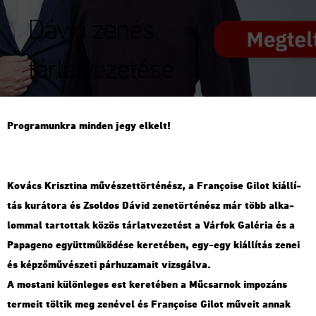
Dávid zenés
tárlatvezetése
Prog­ra­munk­ra min­den jegy el­kelt!
Ko­vács Krisz­ti­na mű­vé­szet­tör­té­nész, a Françoise Gilot ki­ál­lí­
tás ku­rá­to­ra és Zsol­dos Dávid ze­ne­tör­té­nész már több al­ka­
lom­mal tar­tot­tak közös tár­lat­ve­ze­tést a Vár­fok Ga­lé­ria és a
Pa­pa­ge­no együtt­mű­kö­dé­se ke­re­té­ben, egy-egy ki­ál­lí­tás zenei
és kép­ző­mű­vé­sze­ti pár­hu­za­ma­it vizs­gál­va.
A mos­ta­ni kü­lön­le­ges est ke­re­té­ben a Mű­csar­nok im­po­záns
ter­me­it töl­tik meg ze­né­vel és Françoise Gilot mű­ve­it annak