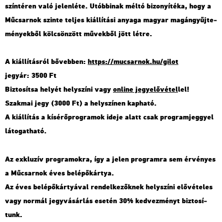
szín­té­ren való je­len­lé­te. Utób­bi­nak méltó bi­zo­nyí­té­ka, hogy a
Mű­csar­nok szin­te tel­jes ki­ál­lí­tá­si anya­ga ma­gyar ma­gán­gyűj­te­
mé­nyek­ből köl­csön­zött mű­vek­ből jött létre.
A ki­ál­lí­tás­ról bő­veb­ben:
https://​mu­csar­nok.​hu/​gilot
jegy­ár: 3500 Ft
Biz­to­sít­sa he­lyét hely­szí­ni vagy
on­line jegy­elő­vé­tel
lel!
Szak­mai jegy (3000 Ft) a hely­szí­nen kap­ha­tó.
A ki­ál­lí­tás a kí­sé­rő­prog­ra­mok ideje alatt csak prog­ram­jeggyel
lá­to­gat­ha­tó.
Az exk­lu­zív prog­ra­mok­ra, így a jelen prog­ram­ra sem ér­vé­nyes
a Mű­csar­nok éves be­lé­pő­kár­tya.
Az éves be­lé­pő­kár­tyá­val ren­del­ke­zők­nek hely­szí­ni elő­vé­te­les
vagy nor­mál jegy­vá­sár­lás ese­tén 30% ked­vez­ményt biz­to­sí­
tunk.