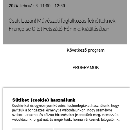
2024. február 3. 11:00 - 12:30
Csak Lazán! Művészeti foglalkozás felnőtteknek
Françoise Gilot Felszálló Főnix c. kiállításában
Következő program
PROGRAMOK
Műcsarnok
Sütiket (cookie) használunk
a Magyar Művészeti Akadémia intézménye
Cookie-kat és egyéb nyomkövetési technológiákat használunk, hogy
javítsuk a böngészési élményt a weboldalunkon, hogy személyre
1146 Budapest, Dózsa György út 37.
szabott tartalmat és célzott hirdetéseket jelenítsünk meg, elemezzük
Megközelíthető: Millenniumi Földalatti Vasút – Hősök tere megálló
térkép
weboldalunk forgalmát, és megértsük, honnan érkeznek látogatóink.
Trolibusz: 75, 79 / Autóbusz: 20, 30, 105