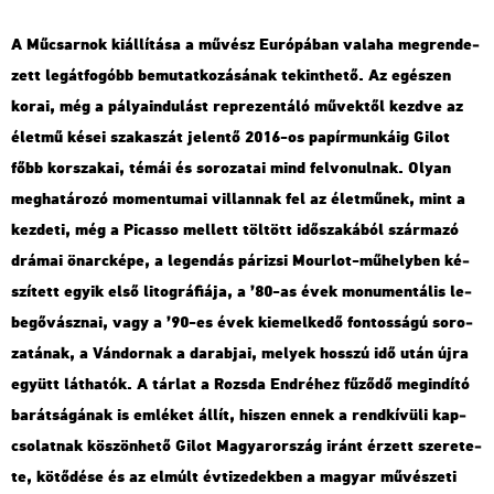
A Mű­csar­nok ki­ál­lí­tá­sa a mű­vész Eu­ró­pá­ban va­la­ha meg­ren­de­
zett leg­át­fo­góbb be­mu­tat­ko­zá­sá­nak te­kint­he­tő. Az egé­szen
korai, még a pá­lya­in­du­lást rep­re­zen­tá­ló mű­vek­től kezd­ve az
élet­mű kései sza­ka­szát je­len­tő 2016-os pa­pír­mun­ká­ig Gilot
főbb kor­sza­kai, témái és so­ro­za­tai mind fel­vo­nul­nak. Olyan
meg­ha­tá­ro­zó mo­men­tu­mai vil­lan­nak fel az élet­mű­nek, mint a
kez­de­ti, még a Pi­cas­so mel­lett töl­tött idő­sza­ká­ból szár­ma­zó
drá­mai ön­arc­ké­pe, a le­gen­dás pá­ri­zsi Mo­ur­lot-mű­hely­ben ké­
szí­tett egyik első li­tog­rá­fi­á­ja, a ’80-as évek mo­nu­men­tá­lis le­
be­gő­vász­nai, vagy a ’90-es évek ki­emel­ke­dő fon­tos­sá­gú so­ro­
za­tá­nak, a Ván­dor­nak a da­rab­jai, me­lyek hosszú idő után újra
együtt lát­ha­tók. A tár­lat a Rozs­da End­ré­hez fű­ző­dő meg­in­dí­tó
ba­rát­sá­gá­nak is em­lé­ket állít, hi­szen ennek a rend­kí­vü­li kap­
cso­lat­nak kö­szön­he­tő Gilot Ma­gyar­or­szág iránt ér­zett sze­re­te­
te, kö­tő­dé­se és az el­múlt év­ti­ze­dek­ben a ma­gyar mű­vé­sze­ti