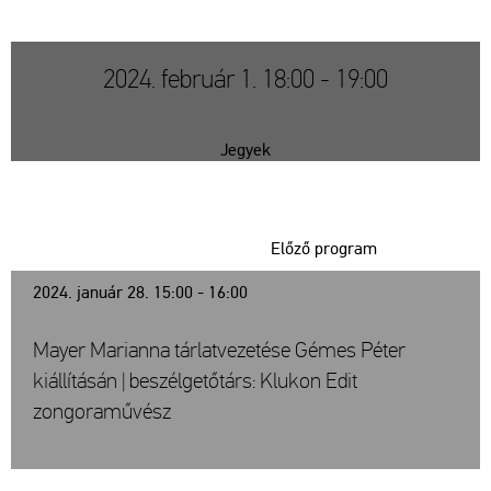
2024. február 1. 18:00 - 19:00
Jegyek
Előző program
2024. január 28. 15:00 - 16:00
Mayer Marianna tárlatvezetése Gémes Péter
kiállításán | beszélgetőtárs: Klukon Edit
zongoraművész