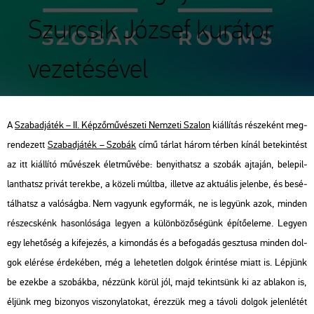
Szurcsik József kurátor
vezetésével
A
Sza­bad­já­ték – II. Kép­ző­mű­vé­sze­ti Nem­ze­ti Sza­lon
ki­ál­lí­tás ré­sze­ként meg­
ren­de­zett
Sza­bad­já­ték – Szo­bák
című tár­lat három tér­ben kínál be­te­kin­tést
az itt ki­ál­lí­tó mű­vé­szek élet­mű­vé­be: be­nyit­hatsz a szo­bák aj­ta­ján, be­le­pil­
lant­hatsz pri­vát te­rek­be, a kö­ze­li múlt­ba, il­let­ve az ak­tu­á­lis je­len­be, és be­sé­
tál­hatsz a va­ló­ság­ba. Nem va­gyunk egy­for­mák, ne is le­gyünk azok, min­den
ré­szecs­kénk ha­son­ló­sá­ga le­gyen a kü­lön­bö­ző­sé­günk épí­tő­ele­me. Le­gyen
egy le­he­tő­ség a ki­fe­je­zés, a ki­mon­dás és a be­fo­ga­dás gesz­tu­sa min­den dol­
gok el­éré­se ér­de­ké­ben, még a le­he­tet­len dol­gok érin­té­se miatt is. Lép­jünk
be ezek­be a szo­bák­ba, néz­zünk körül jól, majd te­kint­sünk ki az ab­la­kon is,
él­jünk meg bi­zo­nyos vi­szony­la­to­kat, érez­zük meg a tá­vo­li dol­gok je­len­lé­tét