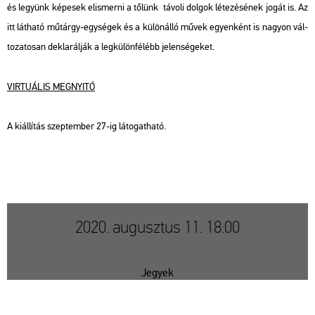
és le­gyünk ké­pe­sek el­is­mer­ni a tő­lünk tá­vo­li dol­gok lé­te­zé­sé­nek jogát is. Az
itt lát­ha­tó mű­tárgy-egy­sé­gek és a kü­lön­ál­ló művek egyen­ként is na­gyon vál­
to­za­to­san dek­la­rál­ják a leg­kü­lön­fé­lébb je­len­sé­ge­ket.
VIR­TU­Á­LIS MEG­NYI­TÓ
A ki­ál­lí­tás szep­tem­ber 27-ig lá­to­gat­ha­tó.
2020. augusztus 11. 18:00
Jegyek