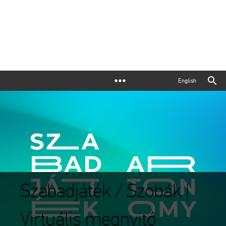
English
Szabadjáték / Szobák |
Virtuális megnyitó