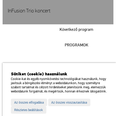
InFusion Trio koncert
Következő program
PROGRAMOK
Műcsarnok
Sütiket (cookie) használunk
a Magyar Művészeti Akadémia intézménye
Cookie-kat és egyéb nyomkövetési technológiákat használunk, hogy
javítsuk a böngészési élményt a weboldalunkon, hogy személyre
1146 Budapest, Dózsa György út 37.
szabott tartalmat és célzott hirdetéseket jelenítsünk meg, elemezzük
Megközelíthető: Millenniumi Földalatti Vasút – Hősök tere megálló
térkép
weboldalunk forgalmát, és megértsük, honnan érkeznek látogatóink.
Trolibusz: 75, 79 / Autóbusz: 20, 30, 105
Az összes elfogadása
Az összes visszautasítása
Impresszum
Sitemap
Adatvédelem
Részletes beállítások