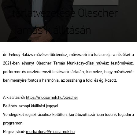
tárlatvezetése Olescher
Tamás kiállításán
dr. Fe­ledy Ba­lázs mű­vé­szet­tör­té­nész, mű­vé­sze­ti író ka­la­u­zol­ja a né­ző­ket a
2021-ben el­hunyt Olescher Tamás Mun­ká­csy-díjas mű­vész fes­tő­mű­vész,
per­for­mer és dísz­let­ter­ve­ző fes­té­sze­ti tár­la­tán, ki­emel­ve, hogy mű­vé­sze­té­
ben mennyi­re fon­tos a har­mó­nia, az össz­hang a földi és égi kö­zött.
A ki­ál­lí­tás­ról:
https://​mu­csar­nok.​hu/​olescher
Be­lé­pés: az­na­pi ki­ál­lí­tá­si jeggyel
Ven­dé­ge­ket re­giszt­rá­ci­ó­hoz kö­töt­ten, kor­lá­to­zott szám­ban tu­dunk fo­gad­ni a
prog­ra­mon.
Re­giszt­rá­ció:
murka.​ilona@​mu­csar­nok.​hu