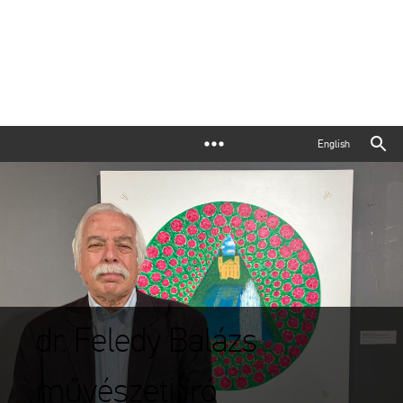
English
dr. Feledy Balázs
művészeti író