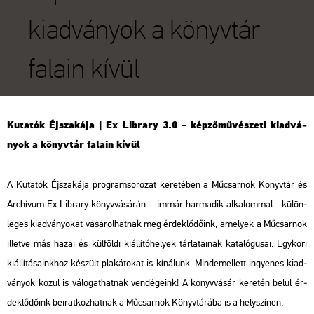
kiadványok a könyvtár
falain kívül
Ku­ta­tók Éj­sza­ká­ja | Ex Lib­rary 3.0 - kép­ző­mű­vé­sze­ti ki­ad­vá­
nyok a könyv­tár fa­la­in kívül
A Ku­ta­tók Éj­sza­ká­ja prog­ram­so­ro­zat ke­re­té­ben a Mű­csar­nok Könyv­tár és
Ar­chí­vum Ex Lib­rary könyv­vá­sá­rán - immár har­ma­dik al­ka­lom­mal - kü­lön­
le­ges ki­ad­vá­nyo­kat vá­sá­rol­hat­nak meg ér­dek­lő­dő­ink, ame­lyek a Mű­csar­nok
il­let­ve más hazai és kül­föl­di ki­ál­lí­tó­he­lyek tár­la­ta­i­nak ka­ta­ló­gu­sai. Egy­ko­ri
ki­ál­lí­tá­sa­ink­hoz ké­szült pla­ká­to­kat is kí­ná­lunk. Mind­emel­lett in­gye­nes ki­ad­
vá­nyok közül is vá­lo­gat­hat­nak ven­dé­ge­ink! A könyv­vá­sár ke­re­tén belül ér­
dek­lő­dő­ink be­irat­koz­hat­nak a Mű­csar­nok Könyv­tá­rá­ba is a hely­szí­nen.