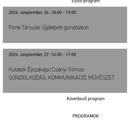
Előző program
2024. szeptember 26. 18:00 - 19:00
Forte Társulat: Újjátépett gondolatok
2024. szeptember 27. 16:00 - 17:00
Kutatók Éjszakája | Csányi Vilmos:
GONDOLKODÁS, KOMMUNIKÁCIÓ, MŰVÉSZET
Következő program
PROGRAMOK