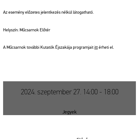
Az ese­mény elő­ze­tes je­lent­ke­zés nél­kül lá­to­gat­ha­tó.
Hely­szín: Mű­csar­nok Elő­tér
A Mű­csar­nok to­váb­bi Ku­ta­tók Éj­sza­ká­ja prog­ram­ja­it
itt
ér­he­ti el.
2024. szeptember 27. 14:00 - 18:00
Jegyek