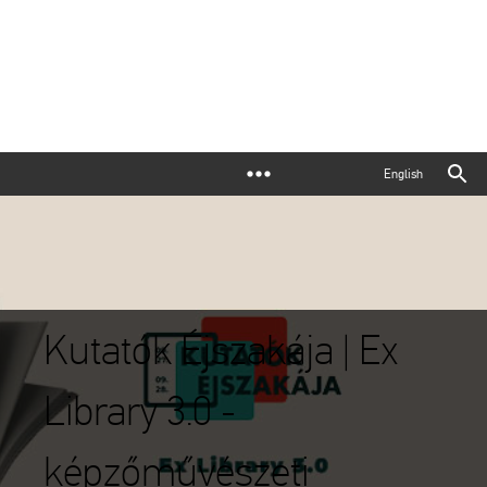
English
Kutatók Éjszakája | Ex
Library 3.0 -
képzőművészeti