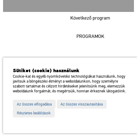
Következő program
PROGRAMOK
Műcsarnok
Sütiket (cookie) használunk
a Magyar Művészeti Akadémia intézménye
Cookie-kat és egyéb nyomkövetési technológiákat használunk, hogy
javítsuk a böngészési élményt a weboldalunkon, hogy személyre
1146 Budapest, Dózsa György út 37.
szabott tartalmat és célzott hirdetéseket jelenítsünk meg, elemezzük
Megközelíthető: Millenniumi Földalatti Vasút – Hősök tere megálló
térkép
weboldalunk forgalmát, és megértsük, honnan érkeznek látogatóink.
Trolibusz: 75, 79 / Autóbusz: 20, 30, 105
Az összes elfogadása
Az összes visszautasítása
Impresszum
Sitemap
Adatvédelem
Részletes beállítások