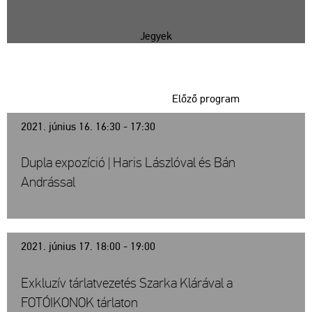
Jegyek
Előző program
2021. június 16. 16:30 - 17:30
Dupla expozíció | Haris Lászlóval és Bán
Andrással
2021. június 17. 18:00 - 19:00
Exkluzív tárlatvezetés Szarka Klárával a
FOTÓIKONOK tárlaton