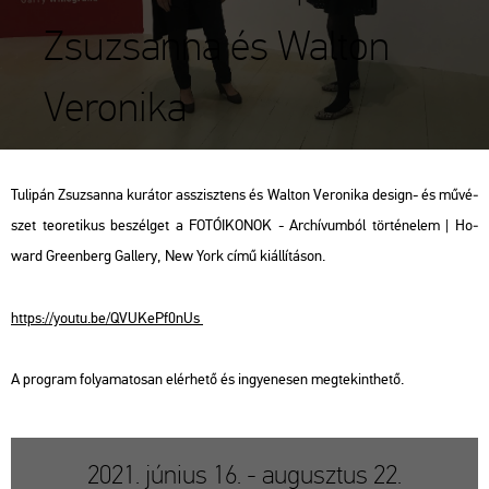
Zsuzsanna és Walton
Veronika
Tu­li­pán Zsu­zsan­na ku­rá­tor asszisz­tens és Wal­ton Ve­ro­ni­ka de­sign- és mű­vé­
szet te­o­re­ti­kus be­szél­get a FO­TÓ­IKO­NOK - Ar­chí­vum­ból tör­té­ne­lem | Ho­
ward Green­berg Gal­lery, New York című ki­ál­lí­tá­son.
https://​youtu.​be/​QVU­KePf0­nUs
A prog­ram fo­lya­ma­to­san el­ér­he­tő és in­gye­ne­sen meg­te­kint­he­tő.
2021. június 16. - augusztus 22.