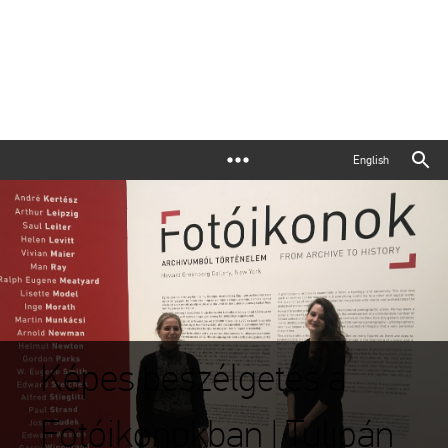
English
Képes beszélgetés a
Fotóikonokban | Tulipán