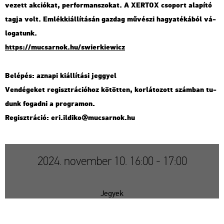
ve­zett ak­ci­ó­kat, per­for­man­szo­kat. A XER­TOX cso­port ala­pí­tó
tagja volt. Em­lék­ki­ál­lí­tá­sán gaz­dag mű­vé­szi ha­gya­té­ká­ból vá­
lo­ga­tunk.
https://​mu­csar­nok.​hu/​swi­er­kiewicz
Be­lé­pés: az­na­pi ki­ál­lí­tá­si jeggyel
Ven­dé­ge­ket re­giszt­rá­ci­ó­hoz kö­töt­ten, kor­lá­to­zott szám­ban tu­
dunk fo­gad­ni a prog­ra­mon.
Re­giszt­rá­ció: eri.​il­di­ko@​mu­csar­nok.​hu
2024. november 10. 16:00 - 17:00
Jegyek