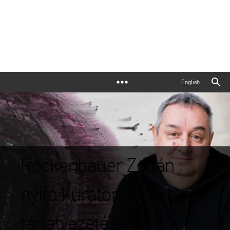
English
Rockenbauer Zoltán
nyitó kurátori
tárlatvezetése