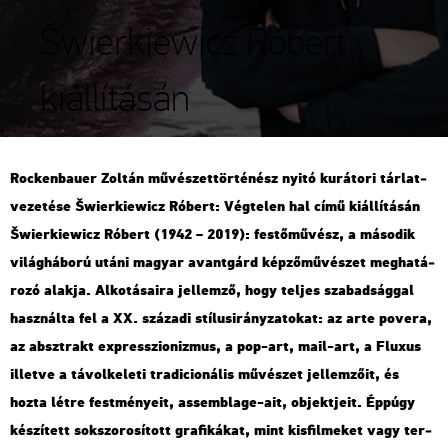
Šwierkiewicz Róbert
kiállításán
Rocken­ba­u­er Zol­tán mű­vé­szet­tör­té­nész nyitó ku­rá­to­ri tár­lat­
ve­ze­té­se Šwi­er­kiewicz Ró­bert: Vég­te­len hal című ki­ál­lí­tá­sán
Šwi­er­kiewicz Ró­bert (1942 – 2019): fes­tő­mű­vész, a má­so­dik
vi­lág­há­bo­rú utáni ma­gyar avant­gárd kép­ző­mű­vé­szet meg­ha­tá­
ro­zó alak­ja. Al­ko­tá­sa­i­ra jel­lem­ző, hogy tel­jes sza­bad­ság­gal
hasz­nál­ta fel a XX. szá­za­di stí­lus­irány­za­to­kat: az arte po­ve­ra,
az abszt­rakt exp­resszi­o­niz­mus, a pop-art, mail-art, a Flu­xus
il­let­ve a tá­vol­ke­le­ti tra­di­ci­o­ná­lis mű­vé­szet jel­lem­ző­it, és
hozta létre fest­mé­nye­it, as­semb­lage-ait, ob­jekt­je­it. Épp­úgy
ké­szí­tett sok­szo­ro­sí­tott gra­fi­ká­kat, mint kis­fil­me­ket vagy ter­