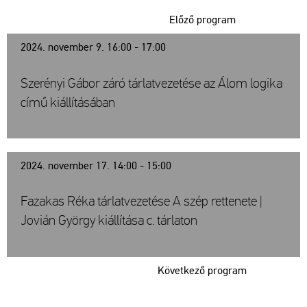
Előző program
2024. november 9. 16:00 - 17:00
Szerényi Gábor záró tárlatvezetése az Álom logika
című kiállításában
2024. november 17. 14:00 - 15:00
Fazakas Réka tárlatvezetése A szép rettenete |
Jovián György kiállítása c. tárlaton
Következő program