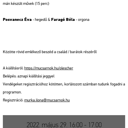
mán ké­szült művek
(15 perc)
Pos­va­necz Éva
Fa­ra­gó Béla
- he­ge­dű &
- or­go­na
Kö­zöt­te rövid em­lé­ke­ző be­széd a csa­lád / ba­rá­tok ré­szé­ről
A ki­ál­lí­tás­ról:
https://​mu­csar­nok.​hu/​olescher
Be­lé­pés: az­na­pi ki­ál­lí­tá­si jeggyel
Ven­dé­ge­ket re­giszt­rá­ci­ó­hoz kö­töt­ten, kor­lá­to­zott szám­ban tu­dunk fo­gad­ni a
prog­ra­mon.
Re­giszt­rá­ció:
murka.​ilona@​mu­csar­nok.​hu
2022. május 29. 16:00 - 17:00