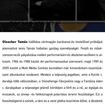
kiállításának
záróeseménye
Olescher Tamás
ki­ál­lí­tá­sa zá­ró­nap­ján ba­rá­ta­i­val és tisz­te­lő­i­vel pró­bál­juk
je­len­va­ló­vá tenni Tamás hal­lat­lan gaz­dag sze­mé­lyi­sé­gét. Fes­tői és mű­vé­
szet­szer­ve­zői pá­lya­fu­tá­sa mel­lett per­for­mer­ként és dísz­let­ter­ve­ző­ként is al­
ko­tott. 1986 és 1988 kö­zött Art per­for­man­szo­kat szer­ve­zett, majd 1989 és
2005 kö­zött a Multi Média Szin­ház ke­re­té­ben már ki­mon­dot­tam össz­mű­vé­
sze­ti al­ko­tá­so­kat ren­de­zett. Mind­ezt a tel­jes­ség je­gyé­ben, amit a Körök c.
da­rab­ja több vál­to­za­tá­ban, a Sto­n­e­hen­ge-Tánc­po­é­zis vagy a Fan­tá­zia éden
c. da­rab­ja­i­ban a tel­jes­sé­get je­len­tő kö­rök­ben a férfi és a nő, az ég­tá­jak és
év­sza­kok, az ünnep- és hét­köz­na­pok po­la­ri­tá­sa te­remt fe­szült­sé­get. Ezt a
fe­szült­ség­te­ret a szí­nek, a tánc és a zene já­té­ka teszi/tette élővé, a dísz­le­tek