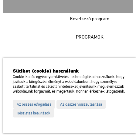
Következő program
PROGRAMOK
Műcsarnok
Sütiket (cookie) használunk
a Magyar Művészeti Akadémia intézménye
Cookie-kat és egyéb nyomkövetési technológiákat használunk, hogy
javítsuk a böngészési élményt a weboldalunkon, hogy személyre
1146 Budapest, Dózsa György út 37.
szabott tartalmat és célzott hirdetéseket jelenítsünk meg, elemezzük
Megközelíthető: Millenniumi Földalatti Vasút – Hősök tere megálló
térkép
weboldalunk forgalmát, és megértsük, honnan érkeznek látogatóink.
Trolibusz: 75, 79 / Autóbusz: 20, 30, 105
Az összes elfogadása
Az összes visszautasítása
Impresszum
Sitemap
Adatvédelem
Részletes beállítások