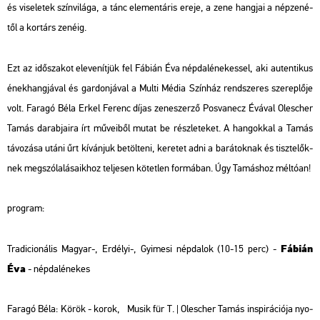
és vi­se­le­tek szín­vi­lá­ga, a tánc ele­men­tá­ris ereje, a zene hang­jai a nép­ze­né­
től a kor­társ ze­né­ig.
Ezt az idő­sza­kot ele­ve­nít­jük fel Fá­bi­án Éva nép­dal­éne­kes­sel, aki au­ten­ti­kus
ének­hang­já­val és gar­don­já­val a Multi Média Szín­ház rend­sze­res sze­rep­lő­je
volt. Fa­ra­gó Béla Erkel Fe­renc díjas ze­ne­szer­ző Pos­va­necz Évá­val Olescher
Tamás da­rab­ja­i­ra írt mű­ve­i­ből mutat be rész­le­te­ket. A han­gok­kal a Tamás
tá­vo­zá­sa utáni űrt kí­ván­juk be­töl­te­ni, ke­re­tet adni a ba­rá­tok­nak és tisz­te­lők­
nek meg­szó­la­lá­sa­ik­hoz tel­je­sen kö­tet­len for­má­ban. Úgy Ta­más­hoz mél­tó­an!
prog­ram:
Fá­bi­án
Tra­di­ci­o­ná­lis Ma­gyar-, Er­dé­lyi-, Gyi­me­si nép­da­lok
(10-15 perc) -
Éva
- nép­dal­éne­kes
Fa­ra­gó Béla: Körök - korok, Musik für T. |
Olescher Tamás ins­pi­rá­ci­ó­ja nyo­