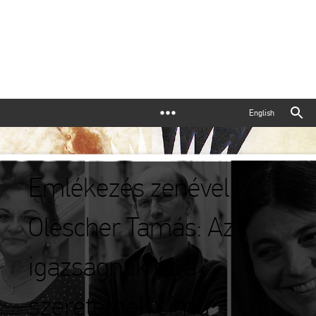
English
Emlékezés zenével |
Olescher Tamás: Az
igazságnak és a
szeretetnek című