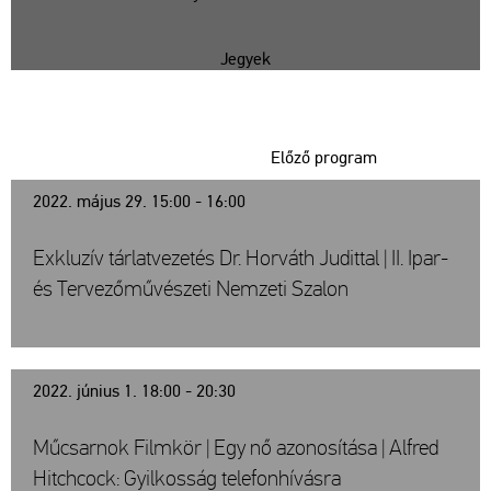
Jegyek
Előző program
2022. május 29. 15:00 - 16:00
Exkluzív tárlatvezetés Dr. Horváth Judittal | II. Ipar-
és Tervezőművészeti Nemzeti Szalon
2022. június 1. 18:00 - 20:30
Műcsarnok Filmkör | Egy nő azonosítása | Alfred
Hitchcock: Gyilkosság telefonhívásra