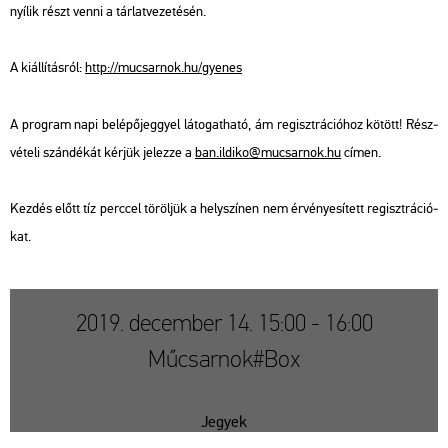
nyí­lik részt venni a tár­lat­ve­ze­té­sén.
A ki­ál­lí­tás­ról:
http://​mu­csar­nok.​hu/​gye­nes
A prog­ram napi be­lé­pő­jeggyel lá­to­gat­ha­tó, ám re­giszt­rá­ci­ó­hoz kö­tött! Rész­
vé­te­li szán­dé­kát kér­jük je­lez­ze a
ban.​il­di­ko@​mu­csar­nok.​hu
címen.
Kez­dés előtt tíz perc­cel tö­röl­jük a hely­szí­nen nem ér­vé­nye­sí­tett re­giszt­rá­ci­ó­
kat.
2019. december 14. 15:00 - 16:00
Műcsarnok#Box
Jegyek