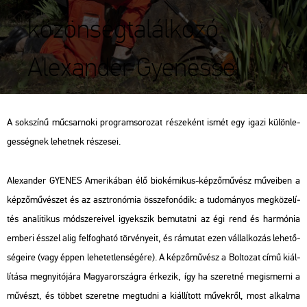
közönségtalálkozó
Alexander Gyenessel
A sok­szí­nű mű­csar­no­ki prog­ram­so­ro­zat ré­sze­ként ismét egy igazi kü­lön­le­
ges­ség­nek le­het­nek ré­sze­sei.
Ale­xan­der GYE­NES Ame­ri­ká­ban élő bio­ké­mi­kus-kép­ző­mű­vész mű­ve­i­ben a
kép­ző­mű­vé­szet és az
aszt­ro­nó­mia
össze­fo­nó­dik: a tu­do­má­nyos meg­kö­ze­lí­
tés ana­li­ti­kus mód­sze­re­i­vel igyek­szik be­mu­tat­ni az égi rend és har­mó­nia
em­be­ri ésszel alig fel­fog­ha­tó tör­vé­nye­it, és rá­mu­tat ezen vál­lal­ko­zás le­he­tő­
sé­ge­i­re (vagy éppen le­he­tet­len­sé­gé­re). A kép­ző­mű­vész a Bol­to­zat című ki­ál­
lí­tá­sa meg­nyi­tó­já­ra Ma­gyar­or­szág­ra ér­ke­zik, így ha sze­ret­né meg­is­mer­ni a
mű­vészt, és töb­bet sze­ret­ne meg­tud­ni a ki­ál­lí­tott mű­vek­ről, most al­kal­ma