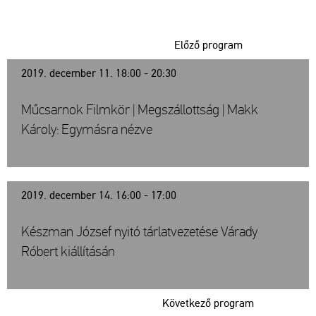
Előző program
2019. december 11. 18:00 - 20:30
Műcsarnok Filmkör | Megszállottság | Makk
Károly: Egymásra nézve
2019. december 14. 16:00 - 17:00
Készman József nyitó tárlatvezetése Várady
Róbert kiállításán
Következő program