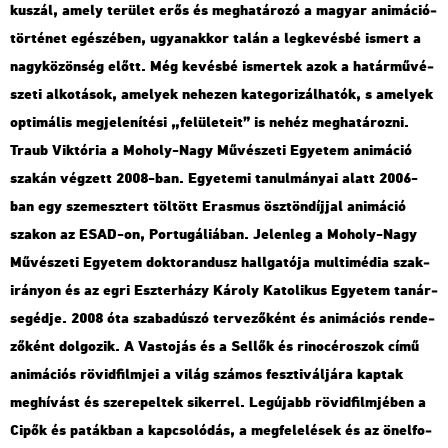
kusz­ál, amely te­rü­let erős és meg­ha­tá­ro­zó a ma­gyar ani­má­ció­
tör­té­net egé­szé­ben, ugyan­ak­kor talán a leg­ke­vés­bé is­mert a
nagy­kö­zön­ség előtt. Még ke­vés­bé is­mer­tek azok a ha­tár­mű­vé­
sze­ti al­ko­tá­sok, ame­lyek ne­he­zen ka­te­go­ri­zál­ha­tók, s ame­lyek
op­ti­má­lis meg­je­le­ní­té­si „fe­lü­le­te­it” is nehéz meg­ha­tá­roz­ni.
Traub Vik­tó­ria a Mo­holy-Nagy Mű­vé­sze­ti Egye­tem ani­má­ció
sza­kán vég­zett 2008-ban. Egye­te­mi ta­nul­má­nyai alatt 2006-
ban egy sze­mesz­tert töl­tött Eras­mus ösz­tön­díj­jal ani­má­ció
sza­kon az ESAD-on, Por­tu­gá­li­á­ban. Je­len­leg a Mo­holy-Nagy
Mű­vé­sze­ti Egye­tem dok­to­ran­dusz hall­ga­tó­ja mul­ti­mé­dia szak­
irá­nyon és az egri Esz­ter­há­zy Ká­roly Ka­to­li­kus Egye­tem ta­nár­
se­géd­je. 2008 óta sza­bad­úszó ter­ve­ző­ként és ani­má­ci­ós ren­de­
ző­ként dol­go­zik. A Vas­to­jás és a Sel­lők és ri­no­cé­ro­szok című
ani­má­ci­ós rö­vid­film­jei a világ szá­mos fesz­ti­vál­já­ra kap­tak
meg­hí­vást és sze­re­pel­tek si­ker­rel. Leg­újabb rö­vid­film­jé­ben a
Cipők és pa­ták­ban a kap­cso­ló­dás, a meg­fe­le­lé­sek és az ön­el­fo­