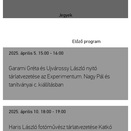
Jegyek
Előző program
2025. április 5. 15:00 - 16:00
Garami Gréta és Ujvárossy László nyitó
tárlatvezetése az Experimentum. Nagy Pál és
tanítványai c. kiállításban
2025. április 10. 18:00 - 19:00
Haris László fotóművész tárlatvezetése Katkó