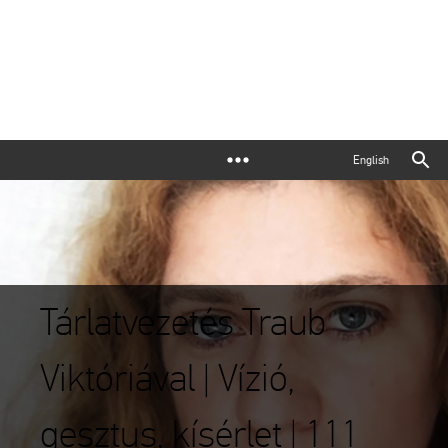
English
Tárlatvezetés Traub
Viktóriával | Vízió,
gesztus, kísérlet | 111