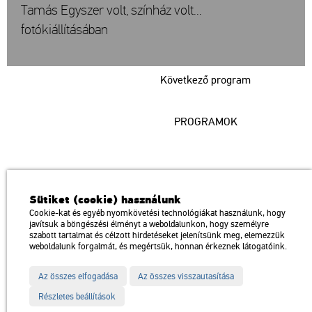
Tamás Egyszer volt, színház volt…
fotókiállításában
Következő program
PROGRAMOK
Műcsarnok
Sütiket (cookie) használunk
a Magyar Művészeti Akadémia intézménye
Cookie-kat és egyéb nyomkövetési technológiákat használunk, hogy
javítsuk a böngészési élményt a weboldalunkon, hogy személyre
1146 Budapest, Dózsa György út 37.
szabott tartalmat és célzott hirdetéseket jelenítsünk meg, elemezzük
Megközelíthető: Millenniumi Földalatti Vasút – Hősök tere megálló
térkép
weboldalunk forgalmát, és megértsük, honnan érkeznek látogatóink.
Trolibusz: 75, 79 / Autóbusz: 20, 30, 105
Az összes elfogadása
Az összes visszautasítása
Impresszum
Sitemap
Adatvédelem
Részletes beállítások