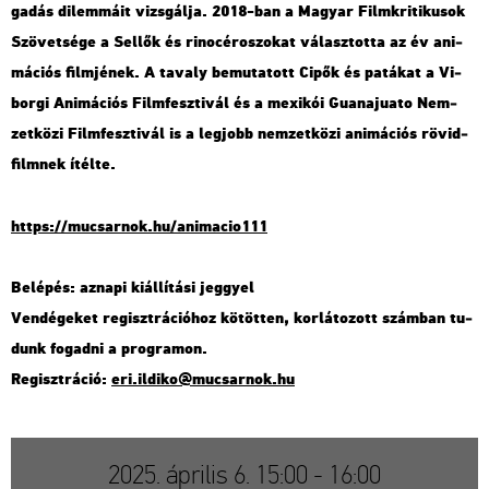
ga­dás di­lem­má­it vizs­gál­ja. 2018-ban a Ma­gyar Film­kri­ti­ku­sok
Szö­vet­sé­ge a Sel­lők és ri­no­cé­ro­szo­kat vá­lasz­tot­ta az év ani­
má­ci­ós film­jé­nek. A ta­valy be­mu­ta­tott Cipők és pa­tá­kat a Vi­
bor­gi Ani­má­ci­ós Film­fesz­ti­vál és a me­xi­kói Gu­a­na­ju­a­to Nem­
zet­kö­zi Film­fesz­ti­vál is a leg­jobb nem­zet­kö­zi ani­má­ci­ós rö­vid­
film­nek ítél­te.
https://​mu­csar­nok.​hu/​ani­ma­ci­o111
Be­lé­pés: az­na­pi ki­ál­lí­tá­si jeggyel
Ven­dé­ge­ket re­giszt­rá­ci­ó­hoz kö­töt­ten, kor­lá­to­zott szám­ban tu­
dunk fo­gad­ni a prog­ra­mon.
Re­giszt­rá­ció:
eri.​il­di­ko@​mu­csar­nok.​hu
2025. április 6. 15:00 - 16:00