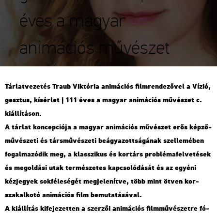
éves a magyar
animációs művészet
Tár­lat­ve­ze­tés Traub Vik­tó­ria ani­má­ci­ós film­ren­de­ző­vel a Vízió,
gesz­tus, kí­sér­let | 111 éves a ma­gyar ani­má­ci­ós mű­vé­szet c.
ki­ál­lí­tá­son.
A tár­lat kon­cep­ci­ó­ja a ma­gyar ani­má­ci­ós mű­vé­szet erős kép­ző­
mű­vé­sze­ti és társ­mű­vé­sze­ti be­ágya­zott­sá­gá­nak szel­le­mé­ben
fo­gal­ma­zó­dik meg, a klasszi­kus és kor­társ prob­lé­ma­fel­ve­té­sek
és meg­ol­dá­si utak ter­mé­sze­tes kap­cso­ló­dá­sát és az egyé­ni
kéz­je­gyek sok­fé­le­sé­gét meg­je­le­nít­ve, több mint ötven kor­
szak­al­ko­tó ani­má­ci­ós film be­mu­ta­tá­sá­val.
A ki­ál­lí­tás ki­fe­je­zet­ten a szer­zői ani­má­ci­ós film­mű­vé­szet­re fó­