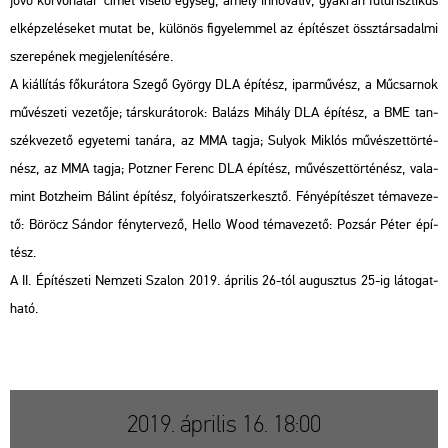
jövő kör­vo­na­lai” címet vi­se­lő egy­ség, amely in­no­va­tív, gyak­ran fu­tu­risz­ti­kus
el­kép­ze­lé­se­ket mutat be, kü­lö­nös fi­gye­lem­mel az épí­té­szet össz­tár­sa­dal­mi
sze­re­pé­nek meg­je­le­ní­té­sé­re.
A ki­ál­lí­tás fő­ku­rá­to­ra Szegő György DLA épí­tész, ipar­mű­vész, a Mű­csar­nok
mű­vé­sze­ti ve­ze­tő­je; társ­ku­rá­to­rok: Ba­lázs Mi­hály DLA épí­tész, a BME tan­
szék­ve­ze­tő egye­te­mi ta­ná­ra, az MMA tagja; Su­lyok Mik­lós mű­vé­szet­tör­té­
nész, az MMA tagja; Potz­ner Fe­renc DLA épí­tész, mű­vé­szet­tör­té­nész,
va­la­
mint Botz­he­im Bá­lint épí­tész, fo­lyó­irat­szer­kesz­tő. Fény­épí­té­szet té­ma­ve­ze­
tő: Bö­röcz Sán­dor fény­ter­ve­ző, Hello Wood té­ma­ve­ze­tő: Po­zsár Péter épí­
tész.
A II. Épí­té­sze­ti Nem­ze­ti Sza­lon 2019. áp­ri­lis 26-tól au­gusz­tus 25-ig lá­to­gat­
ha­tó.
2019. április 16. 18:00