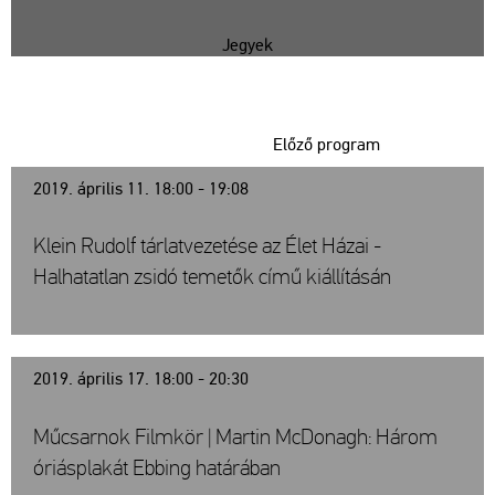
Jegyek
Előző program
2019. április 11. 18:00 - 19:08
Klein Rudolf tárlatvezetése az Élet Házai -
Halhatatlan zsidó temetők című kiállításán
2019. április 17. 18:00 - 20:30
Műcsarnok Filmkör | Martin McDonagh: Három
óriásplakát Ebbing határában