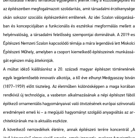
be­mu­ta­tá­sa mel­lett te­ma­ti­kus egy­ség­ként je­le­nik meg a kö­zös­ség­épí­tés és
az épí­té­szet­ben meg­fo­gal­ma­zott szo­li­da­ri­tás, amit tár­sa­dal­mi ér­zé­keny­sé­ge
okán sok­szor szo­ci­á­lis épí­té­szet­ként em­lí­te­nek. Az idei Sza­lon vá­lo­ga­tá­sá­
ban és kon­cep­ci­ó­já­ban a funk­ci­o­ná­lis és esz­té­ti­kai meg­for­má­lás mel­lett a
he­lyén­va­ló­ság, a tár­sa­dal­mi fe­le­lős­ség szem­pont­jai do­mi­nál­nak. A 2019-es
Épí­té­sze­ti Nem­ze­ti Sza­lon kap­cso­ló­dó té­má­ja a mára le­gen­dá­vá lett Mis­kol­ci
Épí­té­sze­ti Mű­hely, amely­ben a cso­port ki­emel­ke­dő épí­té­sze­i­nek mun­kás­sá­
gát egé­szen máig át­te­kint­jük.
A múl­tat idéző ki­ál­lí­tás­rész a 20. szá­za­di ma­gyar épí­té­szet tör­té­ne­té­nek
egyik leg­je­len­tő­sebb in­no­va­tív al­ko­tó­ja, a 60 éve el­hunyt Med­gya­szay Ist­ván
(1877–1959) előtt tisz­te­leg. Az élet­mű­ben kü­lö­nös­kép­pen a maga ko­rá­ban
rend­kí­vül új tech­no­ló­gia, a vas­be­ton al­kal­ma­zá­sá­nak a népi épí­té­szet fából
épít­ke­ző or­na­men­tá­lis ha­gyo­má­nya­i­val való öt­vö­zé­sé­nek eu­ró­pai szín­vo­na­lú
ered­mé­nye­it emeli ki – a meg­úju­ló ha­gyo­mányt szol­gá­ló anyag­vál­tás az ar­
chi­tek­tú­rá­nak ma is ak­tu­á­lis esz­kö­ze.
A kö­vet­ke­ző nem­ze­dé­kek éle­té­re, annak épí­té­sze­ti te­ré­re kon­cent­rál „A