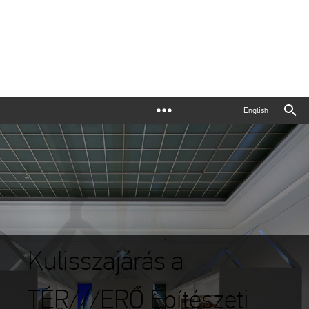
English
Kulisszajárás a
TÉR///ERŐ Építészeti