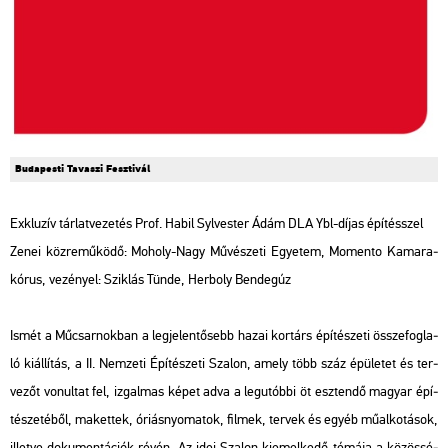
Bu­da­pes­ti Ta­va­szi Fesz­ti­vál
Exk­lu­zív tár­lat­ve­ze­tés Prof. Habil Syl­ves­ter Ádám DLA Ybl-díjas épí­tésszel
Zenei köz­re­mű­kö­dő: Mo­holy-Nagy Mű­vé­sze­ti Egye­tem, Mo­men­to Ka­ma­ra­
kó­rus, ve­zé­nyel: Szik­lás Tünde, Her­boly Ben­de­gúz
Ismét a Mű­csar­nok­ban a leg­je­len­tő­sebb hazai kor­társ épí­té­sze­ti össze­fog­la­
ló ki­ál­lí­tás, a II. Nem­ze­ti Épí­té­sze­ti Sza­lon, amely több száz épü­le­tet és ter­
ve­zőt vo­nul­tat fel, iz­gal­mas képet adva a leg­utób­bi öt esz­ten­dő ma­gyar épí­
té­sze­té­ből, ma­ket­tek, óri­ás­nyo­ma­tok, fil­mek, ter­vek és egyéb mű­al­ko­tá­sok,
il­let­ve do­ku­men­tá­ci­ók révén. Az idei Sza­lon ki­emel­ke­dő té­má­ja a kö­zös­sé­