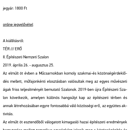
jegy­ár: 1800 Ft
on­line jegy­elő­vé­tel
A ki­ál­lí­tás­ról:
TÉR /// ERŐ
II. Épí­té­sze­ti Nem­ze­ti Sza­lon
2019. áp­ri­lis 26. - au­gusz­tus 25.
Az el­múlt öt évben a Mű­csar­nok­ban ko­moly szak­mai-és kö­zön­ség­ér­dek­lő­
dés mel­lett, mű­fa­jon­kén­ti el­osz­tás­ban va­ló­sul­tak meg az egyes mű­vé­sze­ti
ágak friss tel­je­sít­mé­nyét be­mu­ta­tó Sza­lo­nok. 2019-ben újra Épí­té­sze­ti Sza­
lon kö­vet­ke­zik, ame­lyen kü­lö­nös hang­súlyt kap az épí­té­sze­ti tér­ben és
annak lét­re­ho­zá­sá­ban egyre fon­to­sab­bá váló kö­zös­sé­gi erő, az együt­tes ak­
ti­vi­tás.
Az el­múlt öt esz­ten­dő­ből vá­lo­ga­tott ki­ma­gas­ló hazai épí­té­sze­ti ered­mé­nyek