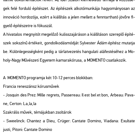
gek felé for­du­ló épí­té­szet. Az épí­té­szek al­ko­tó­mun­ká­ja ha­gyo­má­nyo­san az
in­no­vá­ció hor­do­zó­ja, ezért a ki­ál­lí­tás a jelen mel­lett a fenn­tart­ha­tó jö­vő­re fi­
gye­lő épí­té­szet­re is fó­kusz­ál.
A hi­va­ta­los meg­nyi­tót meg­elő­ző ku­lissza­já­rá­son a ki­ál­lí­tá­son sze­rep­lő épí­té­
szek sok­szí­nű ér­té­ke­it, gon­dol­ko­dás­mód­ját Syl­ves­ter Ádám épí­tész mu­tat­ja
be. Kü­lön­le­ges­ség­ként pedig a tár­lat­ve­ze­tés han­gu­la­ti alá­fes­té­sé­hez a Mo­
holy-Nagy Mű­vé­sze­ti Egye­tem ka­ma­ra­kó­ru­sa, a MO­MEN­TO csat­la­ko­zik.
A MO­MEN­TO prog­ram­ja két 10-12 per­ces blokk­ban:
Fran­cia re­ne­szánsz kó­rus­mű­vek
- Jos­quin des Prez: Mille reg­rets, Pas­se­reau: Il est bel et bon, Ar­beau: Pa­va­
ne, Cer­ton: La,la,la
Szak­rá­lis művek, té­má­juk­ban zsol­tá­rok
- Swe­e­linck: Chan­tez a Dieu, Crü­ger: Can­ta­te Do­mi­no, Vi­ad­a­na: Exul­ta­te
justi, Pi­to­ni: Can­ta­te Do­mi­no