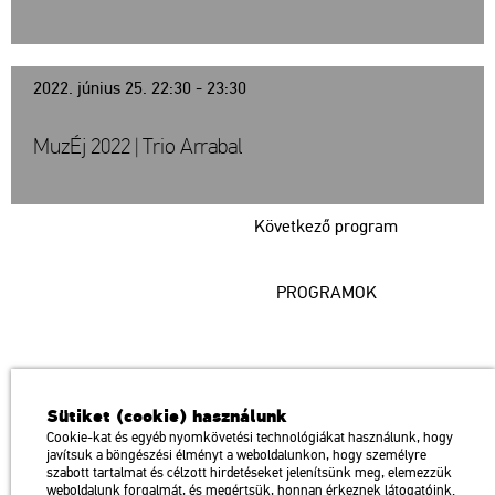
2022. június 25. 22:30 - 23:30
MuzÉj 2022 | Trio Arrabal
Következő program
PROGRAMOK
Műcsarnok
Sütiket (cookie) használunk
a Magyar Művészeti Akadémia intézménye
Cookie-kat és egyéb nyomkövetési technológiákat használunk, hogy
javítsuk a böngészési élményt a weboldalunkon, hogy személyre
1146 Budapest, Dózsa György út 37.
szabott tartalmat és célzott hirdetéseket jelenítsünk meg, elemezzük
Megközelíthető: Millenniumi Földalatti Vasút – Hősök tere megálló
térkép
weboldalunk forgalmát, és megértsük, honnan érkeznek látogatóink.