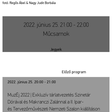
fotó: Regős Ábel & Nagy Judit Bor­bá­la
2022. június 25. 21:00 - 22:00
Műcsarnok
Jegyek
Előző program
2022. június 25. 20:00 - 21:00
MuzÉj 2022 | Exkluzív tárlatvezetés Szinetár
Dórával és Makranczi Zalánnal a II. Ipar-
és Tervezőművészeti Nemzeti Szalon kiállításon