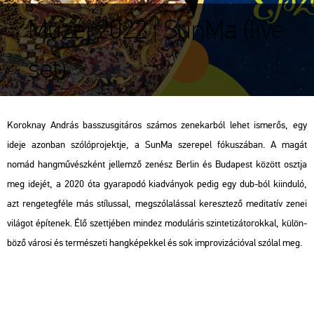
Muzéj 2022 | SunMa (live
set)
Ko­rok­nay And­rás basszus­gi­tá­ros szá­mos ze­ne­kar­ból lehet is­me­rős, egy
ideje azon­ban szó­ló­pro­jekt­je, a SunMa sze­re­pel fó­ku­szá­ban. A magát
nomád hang­mű­vész­ként jel­lem­ző ze­nész Ber­lin és Bu­da­pest kö­zött oszt­ja
meg ide­jét, a 2020 óta gya­ra­po­dó ki­ad­vá­nyok pedig egy dub-ból ki­in­du­ló,
azt ren­ge­teg­fé­le más stí­lus­sal, meg­szó­la­lás­sal ke­resz­te­ző me­di­ta­tív zenei
vi­lá­got épí­te­nek. Élő szett­jé­ben mind­ez mo­du­lá­ris szin­te­ti­zá­to­rok­kal, kü­lön­
bö­ző vá­ro­si és ter­mé­sze­ti hang­ké­pek­kel és sok imp­ro­vi­zá­ci­ó­val szó­lal meg.