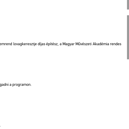
m­rend lo­vag­ke­reszt­je díjas épí­tész, a Ma­gyar Mű­vé­sze­ti Aka­dé­mia ren­des
o­gad­ni a prog­ra­mon.
.