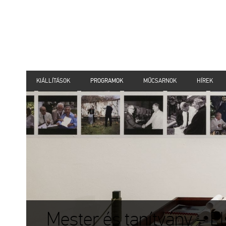
KIÁLLÍTÁSOK
PROGRAMOK
MŰCSARNOK
HÍREK
Mester és tanítvány – E