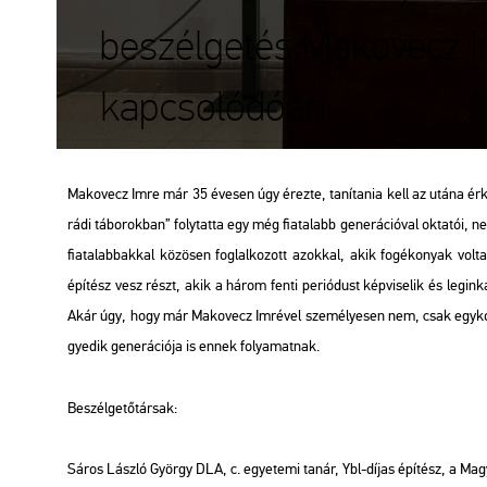
beszélgetés Makovecz Im
kapcsolódóan
Ma­ko­vecz Imre már 35 éve­sen úgy érez­te, ta­ní­ta­nia kell az utána ér­ke­
rá­di tá­bo­rok­ban” foly­tat­ta egy még fi­a­ta­labb ge­ne­rá­ci­ó­val ok­ta­tói, 
fi­a­ta­lab­bak­kal kö­zö­sen fog­lal­ko­zott azok­kal, akik fo­gé­ko­nyak vo
épí­tész vesz részt, akik a három fenti pe­ri­ó­dust kép­vi­se­lik és leg­in­
Akár úgy, hogy már Ma­ko­vecz Im­ré­vel sze­mé­lye­sen nem, csak egy­ko­ri ta
gye­dik ge­ne­rá­ci­ó­ja is ennek fo­lya­mat­nak.
Be­szél­ge­tő­tár­sak:
Sáros Lász­ló György DLA, c. egye­te­mi tanár, Ybl-díjas épí­tész, a Ma­g