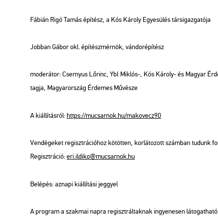
Fá­bi­án Rigó Tamás
épí­tész, a Kós Ká­roly Egye­sü­lés társ­igaz­ga­tó­ja
Job­ban Gábor okl. épí­tész­mér­nök, ván­dor­épí­tész
mo­de­rá­tor: Cser­nyus Lő­rinc, Ybl Mik­lós-, Kós Ká­roly- és Ma­gyar Ér­de
tagja, Ma­gyar­or­szág Ér­de­mes Mű­vé­sze
A ki­ál­lí­tás­ról:
https://​mu­csar­nok.​hu/​ma­ko­vecz90
Ven­dé­ge­ket re­giszt­rá­ci­ó­hoz kö­töt­ten, kor­lá­to­zott szám­ban tu­dunk f
Re­giszt­rá­ció:
eri.​il­di­ko@​mu­csar­nok.​hu
Be­lé­pés: az­na­pi ki­ál­lí­tá­si jeggyel
A prog­ram a szak­mai napra re­giszt­rál­tak­nak in­gye­ne­sen lá­to­gat­ha­tó