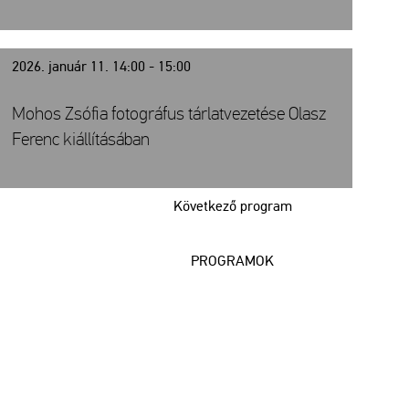
2026. január 11. 14:00 - 15:00
Mohos Zsófia fotográfus tárlatvezetése Olasz
Ferenc kiállításában
Következő program
PROGRAMOK