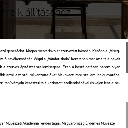
re kiállításához
ző ge­ne­rá­ci­ót. Magán mes­ter­is­ko­lát szer­ve­zett la­ká­sán. Ké­sőbb a „Vi­seg­
ne­ve­lői te­vé­keny­sé­gét. Végül a „Ván­dor­is­ko­la” ke­re­té­ben már az ál­ta­la ne­velt
l­tak a szer­ves épí­té­szet szel­le­mi­sé­gé­re. Ezen a be­szél­ge­té­sen három olyan
kább arról lesz szó, mi von­zot­ta őket Ma­ko­vecz Imre szel­le­mi hold­ud­va­rá­ba.
­nít­vá­nya­in ke­resz­tül ta­lál­koz­ha­tott szel­le­mi­sé­gé­vel és vajon lesz-e ne­
yar Mű­vé­sze­ti Aka­dé­mia ren­des tagja, Ma­gyar­or­szág Ér­de­mes Mű­vé­sze