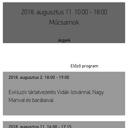
2018. augusztus 11. 10:00 - 18:00
Műcsarnok
Jegyek
Előző program
2018. augusztus 2. 18:00 - 19:00
Exkluzív tárlatvezetés Vidák Istvánnal, Nagy
Marival és barátaival
2018. augusztus 11. 16:00 - 17:15