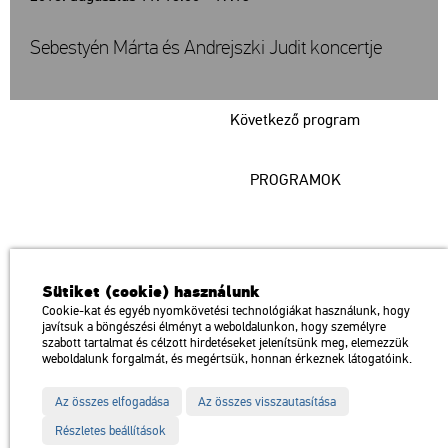
Sebestyén Márta és Andrejszki Judit koncertje
Következő program
PROGRAMOK
Műcsarnok
Sütiket (cookie) használunk
a Magyar Művészeti Akadémia intézménye
Cookie-kat és egyéb nyomkövetési technológiákat használunk, hogy
javítsuk a böngészési élményt a weboldalunkon, hogy személyre
1146 Budapest, Dózsa György út 37.
szabott tartalmat és célzott hirdetéseket jelenítsünk meg, elemezzük
Megközelíthető: Millenniumi Földalatti Vasút – Hősök tere megálló
térkép
weboldalunk forgalmát, és megértsük, honnan érkeznek látogatóink.
Trolibusz: 75, 79 / Autóbusz: 20, 30, 105
Az összes elfogadása
Az összes visszautasítása
Impresszum
Sitemap
Adatvédelem
Részletes beállítások