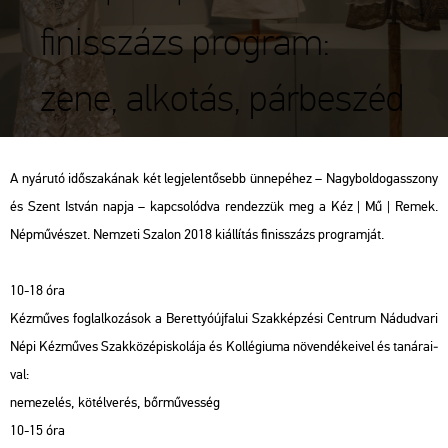
finisszázs program:
zene, alkotás, párbeszéd
A nyár­utó idő­sza­ká­nak két leg­je­len­tő­sebb ün­ne­pé­hez – Nagy­bol­dog­asszony
és Szent Ist­ván napja – kap­cso­lód­va ren­dez­zük meg a Kéz | Mű | Remek.
Nép­mű­vé­szet. Nem­ze­ti Sza­lon 2018 ki­ál­lí­tás fi­nisszázs prog­ram­ját.
10-18 óra
Kéz­mű­ves fog­lal­ko­zá­sok a Be­rettyó­új­fa­lui Szak­kép­zé­si Cent­rum Nád­ud­va­ri
Népi Kéz­mű­ves Szak­kö­zép­is­ko­lá­ja és Kol­lé­gi­u­ma nö­ven­dé­ke­i­vel és ta­ná­ra­i­
val:
ne­me­ze­lés, kö­tél­ve­rés, bőr­mű­ves­ség
10-15 óra