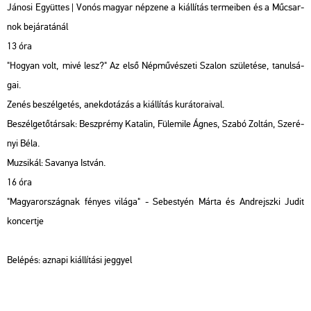
Já­no­si Együt­tes | Vonós ma­gyar nép­ze­ne a ki­ál­lí­tás ter­me­i­ben és a Mű­csar­
nok be­já­ra­tá­nál
13 óra
"Ho­gyan volt, mivé lesz?" Az első Nép­mű­vé­sze­ti Sza­lon szü­le­té­se, ta­nul­sá­
gai.
Zenés be­szél­ge­tés, anek­do­tá­zás a ki­ál­lí­tás ku­rá­to­ra­i­val.
Be­szél­ge­tő­tár­sak: Beszp­rémy Ka­ta­lin, Fü­le­mi­le Ágnes, Szabó Zol­tán, Sze­ré­
nyi Béla.
Mu­zsi­kál: Sav­anya Ist­ván.
16 óra
"Ma­gyar­or­szág­nak fé­nyes vi­lá­ga" - Se­bes­tyén Márta és And­rejszki Judit
kon­cert­je
Be­lé­pés: az­na­pi ki­ál­lí­tá­si jeggyel