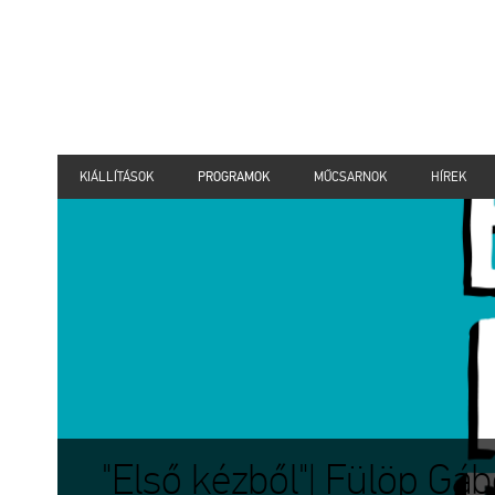
KIÁLLÍTÁSOK
PROGRAMOK
MŰCSARNOK
HÍREK
"Első kézből"| Fülöp Gáb