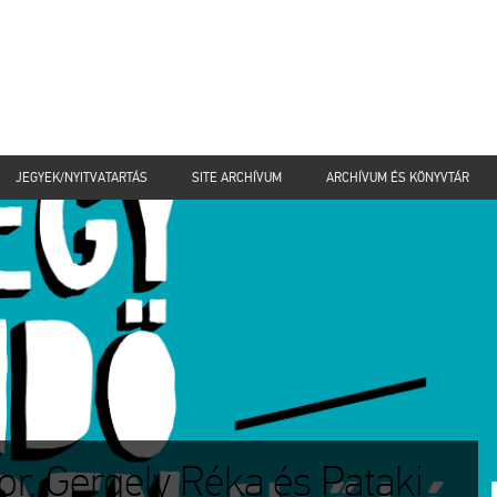
JEGYEK/NYITVATARTÁS
SITE ARCHÍVUM
ARCHÍVUM ÉS KÖNYVTÁR
or, Gergely Réka és Pataki