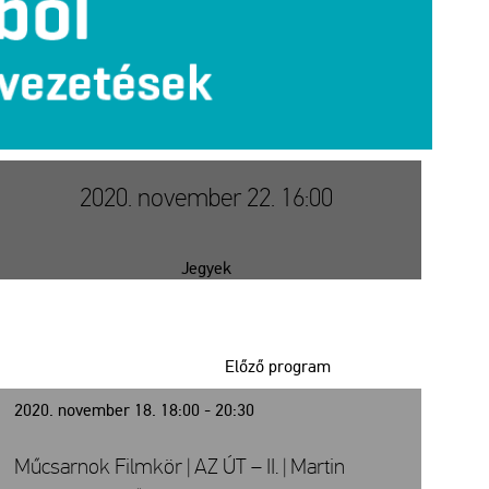
2020. november 22. 16:00
Jegyek
Előző program
2020. november 18. 18:00 - 20:30
Műcsarnok Filmkör | AZ ÚT – II. | Martin