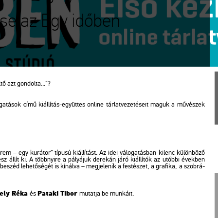
ése az Egy időben
öltő azt gon­dol­ta..."?
ga­tá­sok című ki­ál­lí­tás-együt­tes on­line tár­lat­ve­ze­té­se­it maguk a mű­vé­szek
 egy ku­rá­tor” tí­pu­sú ki­ál­lí­tást. Az idei vá­lo­ga­tás­ban ki­lenc kü­lön­bö­ző
sz állít ki. A több­nyi­re a pá­lyá­juk de­re­kán járó ki­ál­lí­tók az utób­bi évek­ben
be­széd le­he­tő­sé­gét is kí­nál­va – meg­je­le­nik a fes­té­szet, a gra­fi­ka, a szob­rá­
gely Réka
Pa­ta­ki Tibor
és
mu­tat­ja be mun­ká­it.