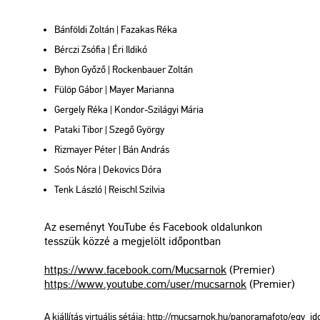
Bán­föl­di Zol­tán | Fa­za­kas Réka
Bérczi Zsó­fia | Éri Il­di­kó
Byhon Győző | Rocken­ba­u­er Zol­tán
Fülöp Gábor | Mayer Ma­ri­an­na
Ger­gely Réka | Kon­dor-Szi­lá­gyi Mária
Pa­ta­ki Tibor | Szegő György
Riz­mayer Péter | Bán And­rás
Soós Nóra | De­ko­vics Dóra
Tenk Lász­ló | Re­ischl Szil­via
Az ese­ményt You­Tu­be és Fa­ce­book ol­da­lun­kon
tesszük közzé a meg­je­lölt idő­pont­ban
https://​www.​fa­ce­book.​com/​Mu­csar­nok
(Pre­mi­er)
https://​www.​you­tu­be.​com/​user/​mu­csar­nok
(Pre­mi­er)
A ki­ál­lí­tás vir­tu­á­lis sé­tá­ja:
http://​mu­csar­nok.​hu/​pan​oram​afot​o/​egy_​id