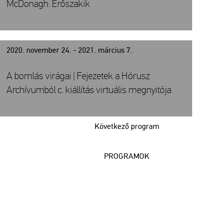
McDonagh: Erőszakik
2020. november 24. - 2021. március 7.
A bomlás virágai | Fejezetek a Hórusz
Archívumból c. kiállítás virtuális megnyitója
Következő program
PROGRAMOK