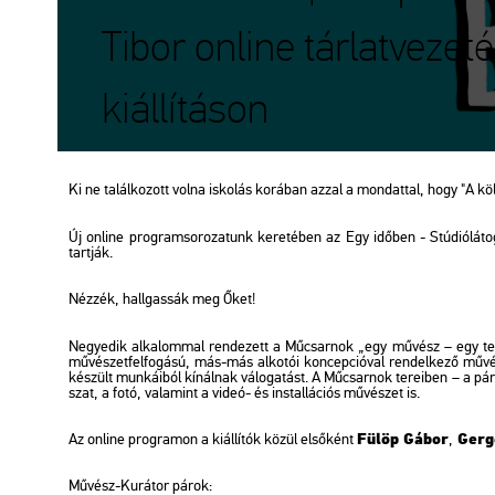
Tibor online tárlatvezet
kiállításon
Ki ne ta­lál­ko­zott volna is­ko­lás ko­rá­ban azzal a mon­dat­tal, hogy "A k
Új on­line prog­ram­so­ro­za­tunk ke­re­té­ben az Egy idő­ben - Stú­dió­lá­to­
tart­ják.
Néz­zék, hall­gas­sák meg Őket!
Ne­gye­dik al­ka­lom­mal ren­de­zett a Mű­csar­nok „egy mű­vész – egy terem –
mű­vé­szet­fel­fo­gá­sú, más-más al­ko­tói kon­cep­ci­ó­val ren­del­ke­ző mű­vé
ké­szült mun­ká­i­ból kí­nál­nak vá­lo­ga­tást. A Mű­csar­nok te­re­i­ben – a pár­
szat, a fotó, va­la­mint a videó- és ins­tal­lá­ci­ós mű­vé­szet is.
Fülöp Gábor
Ger­
Az on­line prog­ra­mon a ki­ál­lí­tók közül el­ső­ként
,
Mű­vész-Ku­rá­tor párok: