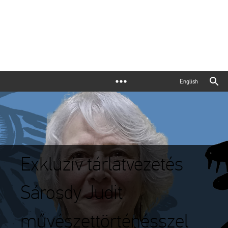
English
Exkluzív tárlatvezetés
Sárosdy Judit
művészettörténésszel