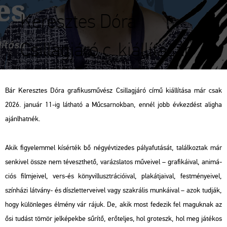
Keresztes Dóra
Csillagjáró c. kiállításán
Bár Ke­resz­tes Dóra gra­fi­kus­mű­vész Csil­lag­já­ró című ki­ál­lí­tá­sa már csak
2026. ja­nu­ár 11-ig lát­ha­tó a Mű­csar­nok­ban, ennél jobb év­kez­dést alig­ha
ajánl­hat­nék.
Akik fi­gye­lem­mel kí­sér­ték bő négy­év­ti­ze­des pá­lya­fu­tá­sát, ta­lál­koz­tak már
sen­ki­vel össze nem té­veszt­he­tő, va­rázs­la­tos mű­ve­i­vel – gra­fi­ká­i­val, ani­má­
ci­ós film­je­i­vel, vers-és könyv­il­luszt­rá­ci­ó­i­val, pla­kát­ja­i­val, fest­mé­nye­i­vel,
szín­há­zi lát­vány- és dísz­let­ter­ve­i­vel vagy szak­rá­lis mun­ká­i­val – azok tud­ják,
hogy kü­lön­le­ges él­mény vár rájuk. De, akik most fe­de­zik fel ma­guk­nak az
ősi tu­dást tömör jel­ké­pek­be sű­rí­tő, erő­tel­jes, hol gro­teszk, hol meg já­té­kos