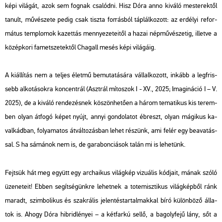
képi vi­lá­gát, azok sem fog­nak csa­lód­ni. Hisz Dóra anno ki­vá­ló mes­te­rek­től
ta­nult, mű­vé­sze­te pedig csak tisz­ta for­rás­ból táp­lál­ko­zott: az er­dé­lyi re­for­
má­tus temp­lo­mok ka­zet­tás mennye­ze­te­i­től a hazai nép­mű­vé­sze­tig, il­let­ve a
kö­zép­ko­ri fa­met­sze­tek­től Cha­gall mesés képi vi­lá­gá­ig.
A ki­ál­lí­tás nem a tel­jes élet­mű be­mu­ta­tá­sá­ra vál­lal­ko­zott, in­kább a leg­fris­
sebb al­ko­tá­sok­ra kon­cent­rál (Aszt­rál mí­to­szok I - XV., 2025; Ima­gi­ná­ció I – V.
2025), de a ki­vá­ló ren­de­zés­nek kö­szön­he­tő­en a három te­ma­ti­kus kis te­rem­
ben olyan át­fo­gó képet nyújt, annyi gon­do­la­tot éb­reszt, olyan má­gi­kus ka­
val­kád­ban, fo­lya­ma­tos át­vál­to­zás­ban lehet ré­szünk, ami felér egy be­ava­tás­
sal. S ha sá­má­nok nem is, de ga­ra­bon­ci­á­sok talán mi is le­he­tünk.
Fejt­sük hát meg együtt egy ar­cha­i­kus vi­lág­kép vi­zu­á­lis kód­ja­it, mának szóló
üze­ne­te­it! Ebben se­gít­sé­günk­re le­het­nek a to­te­misz­ti­kus vi­lág­kép­ből ránk
ma­radt, szim­bo­li­kus és szak­rá­lis je­len­tés­tar­tal­mak­kal bíró kü­lön­bö­ző ál­la­
tok is. Ahogy Dóra hib­rid­lé­nyei ­– a két­far­kú sellő, a ba­goly­fe­jű lány, sőt a