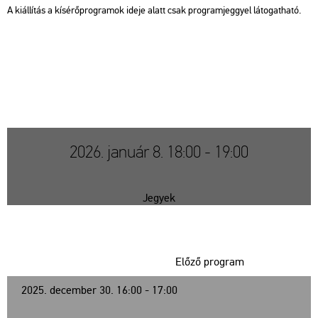
A ki­ál­lí­tás a kí­sé­rő­prog­ra­mok ideje alatt csak prog­ram­jeggyel lá­to­gat­ha­tó.
2026. január 8. 18:00 - 19:00
Jegyek
Előző program
2025. december 30. 16:00 - 17:00