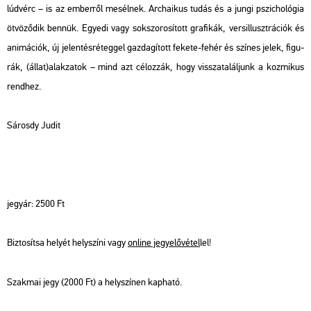
lúd­vérc – is az em­ber­ről me­sél­nek. Ar­cha­i­kus tudás és a jungi pszi­cho­ló­gia
öt­vö­ző­dik ben­nük. Egye­di vagy sok­szo­ro­sí­tott gra­fi­kák, vers­il­luszt­rá­ci­ók és
ani­má­ci­ók, új je­len­tés­ré­teg­gel gaz­da­gí­tott fe­ke­te-fehér és szí­nes jelek, fi­gu­
rák, (állat)alak­za­tok – mind azt cé­loz­zák, hogy vissza­ta­lál­junk a koz­mi­kus
rend­hez.
Sá­rosdy Judit
jegy­ár: 2500 Ft
Biz­to­sít­sa he­lyét hely­szí­ni vagy
on­line jegy­elő­vé­tel
lel!
Szak­mai jegy (2000 Ft) a hely­szí­nen kap­ha­tó.