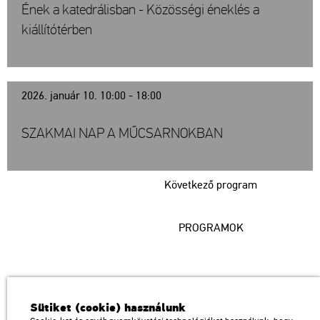
Ének a katedrálisban - Közösségi éneklés a
kiállítótérben
2026. január 10. 10:00 - 18:00
SZAKMAI NAP A MŰCSARNOKBAN
Következő program
PROGRAMOK
Műcsarnok
Sütiket (cookie) használunk
a Magyar Művészeti Akadémia intézménye