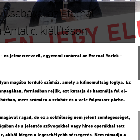
l Csabával az Eternal
Antal c. kiállításon
 és jel­mez­ter­ve­ző, egye­te­mi ta­nár­ral az Eter­nal Yo­rick -
an ma­gá­ba for­du­ló szín­ház, amely a ki­fi­no­mult­ság fog­lya. Ez
nya­gá­ban, for­rá­sá­ban rej­lik, ezt ku­tat­ja és hasz­nál­ja fel el­
ín­ház­ban, mert szá­má­ra a szín­ház és a vele foly­ta­tott pár­be­
e ma­gá­val ragad, de ez a sok­fé­le­ség nem je­lent sem­le­ges­sé­get,
­sá­gá­ban és a je­len­tős szö­ve­gek­kel vagy híres ope­rák­kal tett
, aki­től ide­gen a leg­cse­ké­lyebb sér­te­ge­tés. Nem tá­mad­ja a