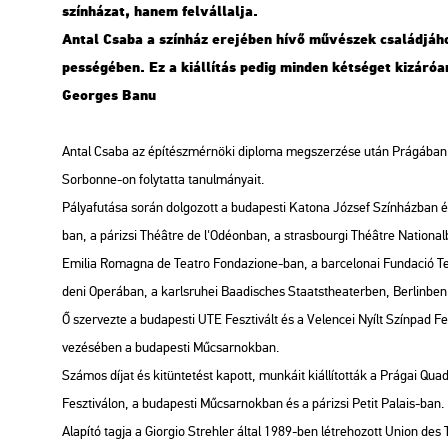
szín­há­zat, hanem fel­vál­lal­ja.
Antal Csaba a szín­ház ere­jé­ben hívő mű­vé­szek csa­lád­já­ho
pes­sé­gé­ben. Ez a ki­ál­lí­tás pedig min­den két­sé­get ki­zá­ró­
Ge­or­ges Banu
Antal Csaba az épí­tész­mér­nö­ki dip­lo­ma meg­szer­zé­se után Prá­gá­ban ta­
Sor­bonne-on foly­tat­ta ta­nul­má­nya­it.
Pá­lya­fu­tá­sa során dol­go­zott a bu­da­pes­ti Ka­to­na Jó­zsef Szín­ház­ba
ban, a pá­ri­zsi Théâtre de l'Odé­on­ban, a stras­bour­gi Théâtre Na­ti­o­nal­b
Emi­lia Ro­mag­na de Te­at­ro Fon­daz­io­ne-ban, a bar­ce­lo­nai Fun­da­ció Te
de­ni Ope­rá­ban, a karls­ru­hei Baadis­ches Sta­at­st­hea­ter­ben, Ber­lin­ben
Ő szer­vez­te a bu­da­pes­ti UTE Fesz­ti­vált és a Ve­len­cei Nyílt Szín­pad Fesz­
ve­zé­sé­ben a bu­da­pes­ti Mű­csar­nok­ban.
Szá­mos díjat és ki­tün­te­tést ka­pott, mun­ká­it ki­ál­lí­tot­ták a Prá­gai Qu­ad
Fesz­ti­vá­lon, a bu­da­pes­ti Mű­csar­nok­ban és a pá­ri­zsi Petit Pa­la­is-ban.
Ala­pí­tó tagja a Gi­or­gio Streh­ler által 1989-ben lét­re­ho­zott Union de