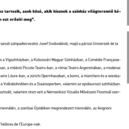
z tar­to­zik, azok közé, akik hisz­nek a szín­ház vi­lág­te­rem­tő ké­
an ezt erő­sí­ti meg”.
nult szín­pad­ter­ve­zést Josef Svo­bo­dá­nál, majd a pá­ri­zsi Uni­ver­si­té de la
n és a Víg­szín­ház­ban, a Ko­lozs­vá­ri Ma­gyar Szín­ház­ban, a Co­mé­die Française-
an, a mi­lá­nói Picc­o­lo Te­at­ro-ban, a római Te­at­ro Ar­gen­ti­ná­ban, a mo­de­nai
­at­re Lli­u­re-ban, a zü­ri­chi Opern­ha­us­ban, a bonni, a mün­che­ni és a wi­es­ba­
 a Volks­büh­né­ben és a Sta­at­s­oper­ben, va­la­mint az epid­au­ro­szi szín­ház­ban.
ti­vált, va­la­mint részt vett a Nem­zet­kö­zi Vi­zu­á­lis Mű­vé­sze­ti Fesz­ti­vál szer­
­ri­en­ná­lén, a szer­bi­ai Új­vi­dé­ken meg­ren­de­zett tri­en­ná­lén, az Avig­no­ni
s Théâtres de l’Euro­pe-nak.