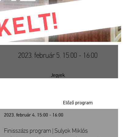
2023. február 5. 15:00 - 16:00
Jegyek
Előző program
2023. február 4. 15:00 - 16:00
Finisszázs program | Sulyok Miklós