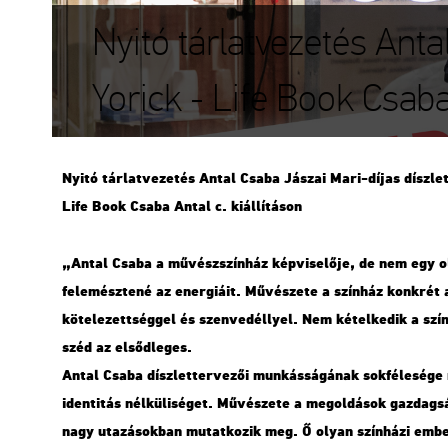
Nyitó tárlatvezetés Anta
Yorick - Life Book Csaba 
Nyitó tár­lat­ve­ze­tés Antal Csaba Já­szai Mari-díjas dísz­let-
Life Book Csaba Antal c. ki­ál­lí­tá­son
„Antal Csaba a mű­vész­szín­ház kép­vi­se­lő­je, de nem egy oly
fel­emész­te­né az ener­gi­á­it. Mű­vé­sze­te a szín­ház konk­rét a
kö­te­le­zett­ség­gel és szen­ve­déllyel. Nem ké­tel­ke­dik a sz
széd az el­sőd­le­ges.
Antal Csaba dísz­let­ter­ve­zői mun­kás­sá­gá­nak sok­fé­le­sé­g
iden­ti­tás nél­kü­li­sé­get. Mű­vé­sze­te a meg­ol­dá­sok gaz­dag
nagy uta­zá­sok­ban mu­tat­ko­zik meg. Ő olyan szín­há­zi ember