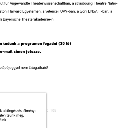
­ti­tut für An­ge­wand­te Thea­ter­wis­senschaft­ban, a stras­bour­gi Thé­at­re Na­ti­o­
bos­to­ni Har­vard Egye­te­men, a ve­len­cei IUAV-ban, a lyoni EN­SATT-ban, a
ni Baye­ris­che Thea­ter­aka­de­mie-n.
ban tu­dunk a prog­ra­mon fo­gad­ni (30 fő)
e-mail címen je­lez­ze.
be­lé­pő­jeggyel nem lá­to­gat­ha­tó!
ibusz: 75, 79 / Autóbusz: 20, 30, 105
uk a böngészési élményt
jelenítsünk meg,
óink.