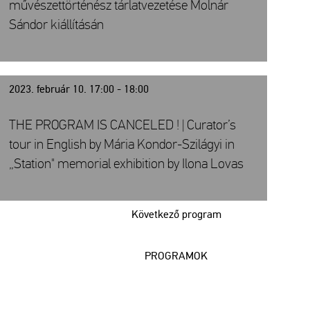
művészettörténész tárlatvezetése Molnár
Sándor kiállításán
2023. február 10. 17:00 - 18:00
THE PROGRAM IS CANCELED ! | Curator’s
tour in English by Mária Kondor-Szilágyi in
„Station" memorial exhibition by Ilona Lovas
Következő program
PROGRAMOK