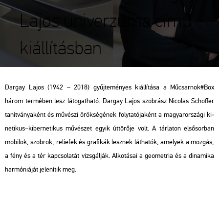
Lajos univerzuma című
kiállításban
Dar­gay Lajos (1942 – 2018) gyűj­te­mé­nyes ki­ál­lí­tá­sa a Mű­csar­nok#Box
három ter­mé­ben lesz lá­to­gat­ha­tó. Dar­gay Lajos szob­rász Nic­o­las Schöf­fer
ta­nít­vá­nya­ként és mű­vé­szi örök­sé­gé­nek foly­ta­tó­ja­ként a ma­gyar­or­szá­gi ki­
ne­ti­kus–ki­ber­ne­ti­kus mű­vé­szet egyik út­tö­rő­je volt. A tár­la­ton el­ső­sor­ban
mo­bi­lok, szob­rok, re­li­e­fek és gra­fi­kák lesz­nek lát­ha­tók, ame­lyek a moz­gás,
a fény és a tér kap­cso­la­tát vizs­gál­ják. Al­ko­tá­sai a geo­met­ria és a di­na­mi­ka
har­mó­ni­á­ját je­le­ní­tik meg.