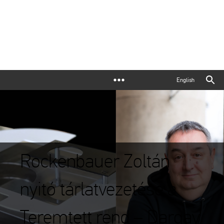
English
Rockenbauer Zoltán
nyitó tárlatvezetése a
Teremtett rend – Dargay