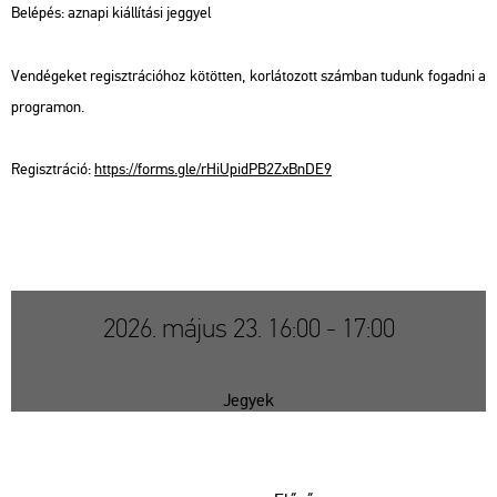
Be­lé­pés: az­na­pi ki­ál­lí­tá­si jeggyel
Ven­dé­ge­ket re­giszt­rá­ci­ó­hoz kö­töt­ten, kor­lá­to­zott szám­ban tu­dunk fo­gad­ni a
prog­ra­mon.
Re­giszt­rá­ció:
https://​forms.​gle/​rHi​Upid​PB2Z​xBnD​E9
2026. május 23. 16:00 - 17:00
Jegyek