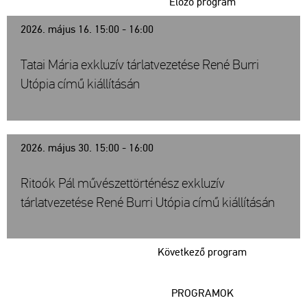
Előző program
2026. május 16. 15:00 - 16:00
Tatai Mária exkluzív tárlatvezetése René Burri
Utópia című kiállításán
2026. május 30. 15:00 - 16:00
Ritoók Pál művészettörténész exkluzív
tárlatvezetése René Burri Utópia című kiállításán
Következő program
PROGRAMOK