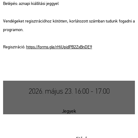
Be­lé­pés: az­na­pi ki­ál­lí­tá­si jeggyel
Ven­dé­ge­ket re­giszt­rá­ci­ó­hoz kö­töt­ten, kor­lá­to­zott szám­ban tu­dunk fo­gad­ni a
prog­ra­mon.
Re­giszt­rá­ció:
https://​forms.​gle/​rHi​Upid​PB2Z​xBnD​E9
2026. május 23. 16:00 - 17:00
Jegyek