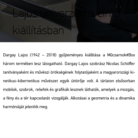
Lajos univerzuma című
kiállításban
Dar­gay Lajos (1942 – 2018) gyűj­te­mé­nyes ki­ál­lí­tá­sa a Mű­csar­nok#Box
három ter­mé­ben lesz lá­to­gat­ha­tó. Dar­gay Lajos szob­rász Nic­o­las Schöf­fer
ta­nít­vá­nya­ként és mű­vé­szi örök­sé­gé­nek foly­ta­tó­ja­ként a ma­gyar­or­szá­gi ki­
ne­ti­kus–ki­ber­ne­ti­kus mű­vé­szet egyik út­tö­rő­je volt. A tár­la­ton el­ső­sor­ban
mo­bi­lok, szob­rok, re­li­e­fek és gra­fi­kák lesz­nek lát­ha­tók, ame­lyek a moz­gás,
a fény és a tér kap­cso­la­tát vizs­gál­ják. Al­ko­tá­sai a geo­met­ria és a di­na­mi­ka
har­mó­ni­á­ját je­le­ní­tik meg.