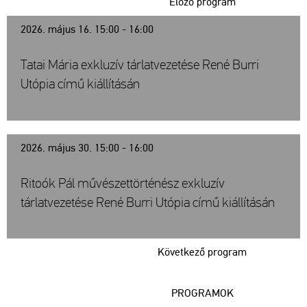
Előző program
2026. május 16. 15:00 - 16:00
Tatai Mária exkluzív tárlatvezetése René Burri
Utópia című kiállításán
2026. május 30. 15:00 - 16:00
Ritoók Pál művészettörténész exkluzív
tárlatvezetése René Burri Utópia című kiállításán
Következő program
PROGRAMOK