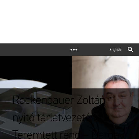
English
Rockenbauer Zoltán
nyitó tárlatvezetése a
Teremtett rend – Dargay