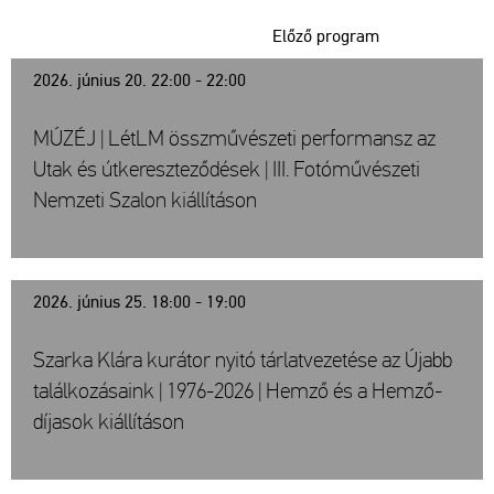
Előző program
2026. június 20. 22:00 - 22:00
MÚZÉJ | LétLM összművészeti performansz az
Utak és útkereszteződések | III. Fotóművészeti
Nemzeti Szalon kiállításon
2026. június 25. 18:00 - 19:00
Szarka Klára kurátor nyitó tárlatvezetése az Újabb
találkozásaink | 1976-2026 | Hemző és a Hemző-
díjasok kiállításon