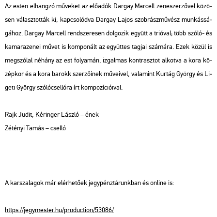
Az esten el­hang­zó mű­ve­ket az elő­adók Dar­gay Mar­cell ze­ne­szer­ző­vel kö­zö­
sen vá­lasz­tot­ták ki, kap­cso­lód­va Dar­gay Lajos szob­rász­mű­vész mun­kás­sá­
gá­hoz. Dar­gay Mar­cell rend­sze­re­sen dol­go­zik együtt a tri­ó­val; több szóló- és
ka­ma­ra­ze­nei művet is kom­po­nált az együt­tes tag­jai szá­má­ra. Ezek közül is
meg­szó­lal né­hány az est fo­lya­mán, iz­gal­mas kont­rasz­tot al­kot­va a kora kö­
zép­kor és a kora ba­rokk szer­ző­i­nek mű­ve­i­vel, va­la­mint Kurt­ág György és Li­
ge­ti György szó­ló­csel­ló­ra írt kom­po­zí­ci­ó­i­val.
Rajk Judit, Kér­in­ger Lász­ló – ének
Zét­ényi Tamás – csel­ló
A kar­sza­la­gok már el­ér­he­tő­ek jegy­pénz­tá­runk­ban és on­line is:
https://​jegy­mes­ter.​hu/​pro­duc­ti­on/​53086/