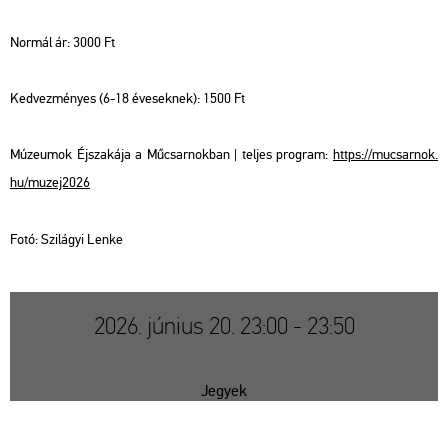
Nor­mál ár: 3000 Ft
Ked­vez­mé­nyes (6-18 éve­sek­nek): 1500 Ft
Mú­ze­u­mok Éj­sza­ká­ja a Mű­csar­nok­ban | tel­jes prog­ram:
https://​mu­csar­nok.​
hu/​mu­zej2026
Fotó: Szi­lá­gyi Lenke
2026. június 20. 23:00 - 23:50
Jegyek