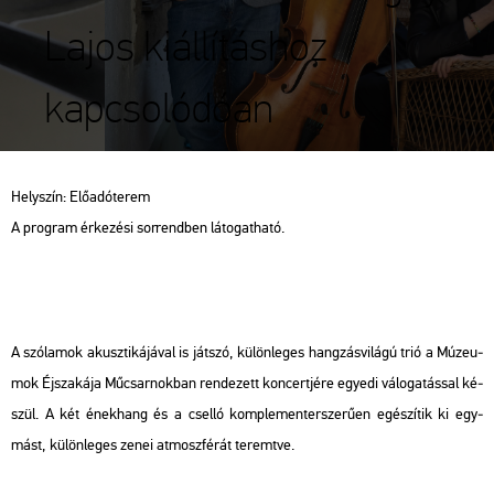
Lajos kiállításhoz
kapcsolódóan
Hely­szín: Elő­adó­te­rem
A prog­ram ér­ke­zé­si sor­rend­ben lá­to­gat­ha­tó.
A szó­la­mok akusz­ti­ká­já­val is ját­szó, kü­lön­le­ges hang­zás­vi­lá­gú trió a Mú­ze­u­
mok Éj­sza­ká­ja Mű­csar­nok­ban ren­de­zett kon­cert­jé­re egye­di vá­lo­ga­tás­sal ké­
szül. A két ének­hang és a csel­ló komp­le­men­ter­sze­rű­en egé­szí­tik ki egy­
mást, kü­lön­le­ges zenei at­mosz­fé­rát te­remt­ve.