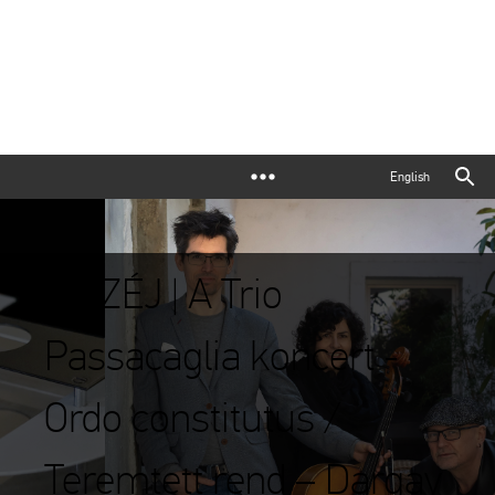
English
MÚZÉJ | A Trio
Passacaglia koncert -
Ordo constitutus /
Teremtett rend – Dargay