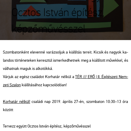
Ocztos István építész,
képzőművésszel
Szom­ba­ton­ként ele­ven­né va­rá­zsol­juk a ki­ál­lí­tás te­re­it. Ki­csik és na­gyok ka­
lan­dos tör­té­ne­te­ken ke­resz­tül is­mer­ked­het­nek meg a ki­ál­lí­tott mű­vek­kel, és
vál­hat­nak maguk is al­ko­tók­ká.
Vár­juk az egész csa­lá­dot Kor­ha­tár nél­kül a
TÉR /// ERŐ | II. Épí­té­sze­ti Nem­
ze­ti Sza­lon
ki­ál­lí­tá­sá­hoz kap­cso­ló­dó­an!
Kor­ha­tár nél­kül!
csa­lá­di nap 2019. áp­ri­lis 27-én, szom­ba­ton 10:30–13 óra
kö­zött
Ter­vezz együtt Ocz­tos Ist­ván épí­tész, kép­ző­mű­vésszel