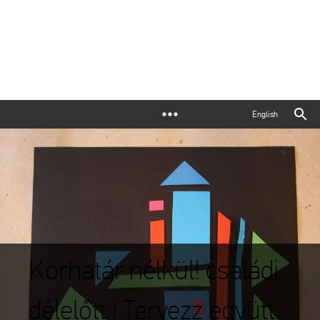
English
Korhatár nélkül! családi
délelőtt | Tervezz együtt