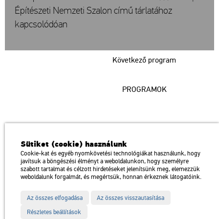
Építészeti Nemzeti Szalon című tárlatához
kapcsolódóan
Következő program
PROGRAMOK
Műcsarnok
Sütiket (cookie) használunk
a Magyar Művészeti Akadémia intézménye
Cookie-kat és egyéb nyomkövetési technológiákat használunk, hogy
javítsuk a böngészési élményt a weboldalunkon, hogy személyre
1146 Budapest, Dózsa György út 37.
szabott tartalmat és célzott hirdetéseket jelenítsünk meg, elemezzük
Megközelíthető: Millenniumi Földalatti Vasút – Hősök tere megálló
térkép
weboldalunk forgalmát, és megértsük, honnan érkeznek látogatóink.
Trolibusz: 75, 79 / Autóbusz: 20, 30, 105
Az összes elfogadása
Az összes visszautasítása
Impresszum
Sitemap
Adatvédelem
Részletes beállítások