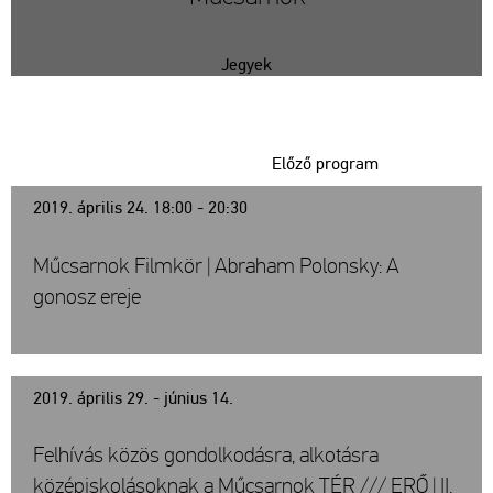
Jegyek
Előző program
2019. április 24. 18:00 - 20:30
Műcsarnok Filmkör | Abraham Polonsky: A
gonosz ereje
2019. április 29. - június 14.
Felhívás közös gondolkodásra, alkotásra
középiskolásoknak a Műcsarnok TÉR /// ERŐ | II.