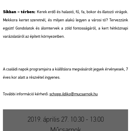
Sík­ban – tér­ben:
Kerek erdő és ha­las­tó, fű, fa, bokor és il­la­to­zó vi­rá­gok.
Mek­ko­ra ker­tet sze­ret­nél, és mi­lyen alakú le­gyen a vá­ro­si tó? Ter­vez­zünk
együtt! Gon­do­la­tok és álom­ter­vek a zöld fon­tos­sá­gá­ról, a kert hét­köz­na­pi
va­rázs­la­tá­ról az épí­tett kör­nye­zet­ben.
A csa­lá­di napok prog­ram­ja­i­ra a ki­ál­lí­tás­ra meg­vá­sá­rolt je­gyek ér­vé­nye­sek, 7
éves kor alatt a rész­vé­tel in­gye­nes.
To­váb­bi in­for­má­ció kér­he­tő:
schopp.​il­di­ko@​mu­csar­nok.​hu
2019. április 27. 10:30 - 13:00
Műcsarnok