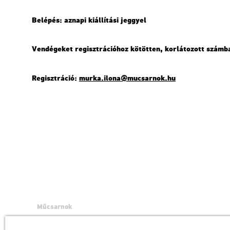
Be­lé­pés: az­na­pi ki­ál­lí­tá­si jeggyel
Ven­dé­ge­ket re­giszt­rá­ci­ó­hoz kö­töt­ten, kor­lá­to­zott szám
Re­giszt­rá­ció:
murka.​ilona@​mu­csar­nok.​hu
Műcsarnok
a Magyar Művészeti Akadémia intézménye