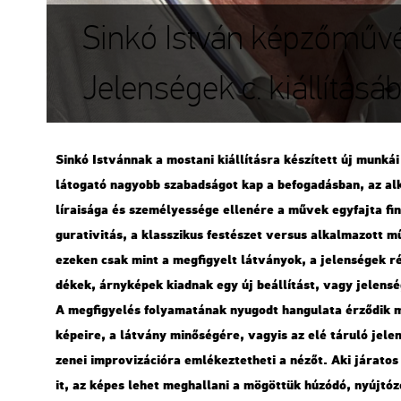
Sinkó István képzőművé
Jelenségek c. kiállításá
Sinkó Ist­ván­nak a mos­ta­ni ki­ál­lí­tás­ra ké­szí­tett új mun­ká
lá­to­ga­tó na­gyobb sza­bad­sá­got kap a be­fo­ga­dás­ban, az al­
lí­ra­i­sá­ga és sze­mé­lyes­sé­ge el­le­né­re a művek egy­faj­ta f
gu­ra­ti­vi­tás, a klasszi­kus fes­té­szet ver­sus al­kal­ma­zott m
eze­ken csak mint a meg­fi­gyelt lát­vá­nyok, a je­len­sé­gek ré­
dé­kek, árny­ké­pek ki­ad­nak egy új be­ál­lí­tást, vagy je­len­sé
A meg­fi­gye­lés fo­lya­ma­tá­nak nyu­godt han­gu­la­ta ér­ző­di
ké­pe­i­re, a lát­vány mi­nő­sé­gé­re, vagy­is az elé tá­ru­ló je­le
zenei imp­ro­vi­zá­ci­ó­ra em­lé­kez­tet­he­ti a nézőt. Aki já­ra­to
it, az képes lehet meg­hal­la­ni a mö­göt­tük hú­zó­dó, nyúj­tó­z