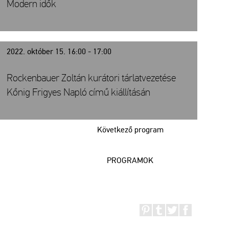
Modern idők
2022. október 15. 16:00 - 17:00
Rockenbauer Zoltán kurátori tárlatvezetése
Kőnig Frigyes Napló című kiállításán
Következő program
PROGRAMOK