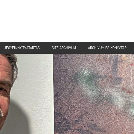
JEGYEK/NYITVATARTÁS
SITE ARCHÍVUM
ARCHÍVUM ÉS KÖNYVTÁR