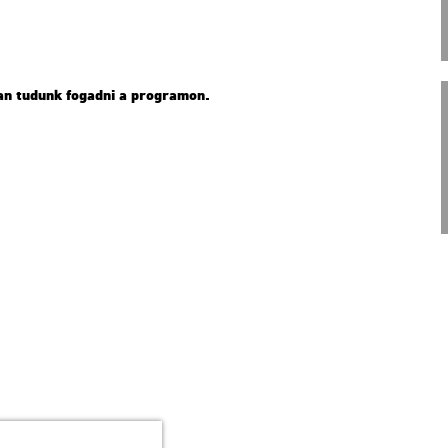
­ban tu­dunk fo­gad­ni a prog­ra­mon.