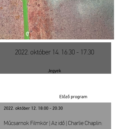
2022. október 14. 16:30 - 17:30
Jegyek
Előző program
2022. október 12. 18:00 - 20:30
Műcsarnok Filmkör | Az idő | Charlie Chaplin: