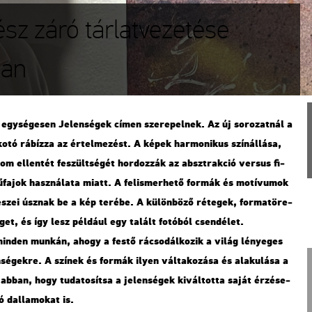
sz záró tárlatvezetése
ban
i egy­sé­ge­sen Je­len­sé­gek címen sze­re­pel­nek. Az új so­ro­zat­nál a
ko­tó rá­bíz­za az ér­tel­me­zést. A képek har­mo­ni­kus szín­ál­lá­sa,
inom el­len­tét fe­szült­sé­gét hor­doz­zák az abszt­rak­ció ver­sus fi­
ű­fa­jok hasz­ná­la­ta miatt. A fel­is­mer­he­tő for­mák és mo­tí­vu­mok
szei úsz­nak be a kép te­ré­be. A kü­lön­bö­ző ré­te­gek, for­ma­tö­re­
­get, és így lesz pél­dá­ul egy ta­lált fo­tó­ból csend­élet.
k min­den mun­kán, ahogy a festő rá­cso­dál­ko­zik a világ lé­nye­ges
n­sé­gek­re. A szí­nek és for­mák ilyen vál­ta­ko­zá­sa és ala­ku­lá­sa a
s abban, hogy tu­da­to­sít­sa a je­len­sé­gek ki­vál­tot­ta saját ér­zé­se­
ó dal­la­mo­kat is.