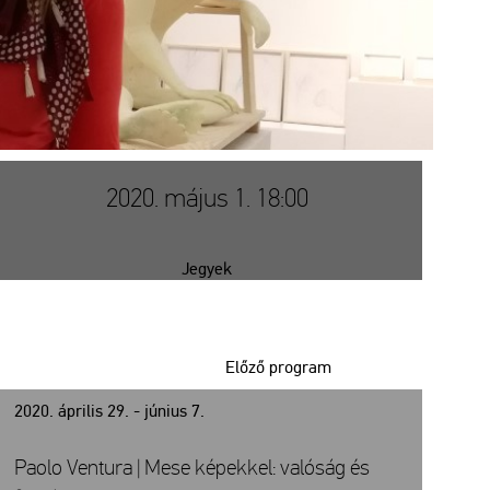
2020. május 1. 18:00
Jegyek
Előző program
2020. április 29. - június 7.
Paolo Ventura | Mese képekkel: valóság és