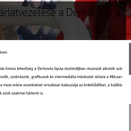
tárlatvezetése a Derkó
á­son.
lí­tás fon­tos le­he­tő­ség a Der­kovits Gyula-ösz­tön­díj­ban ré­sze­sült al­ko­tók szá­
­tők, szob­rá­szok, gra­fi­ku­sok és in­ter­me­di­á­lis mű­vé­szek tár­la­ta a Mű­csar­
t on­line ve­ze­té­sé­vel vir­tu­á­li­san ka­la­u­zol­ja az ér­dek­lő­dő­ket, a ki­ál­lí­tá­
 azok szak­mai hát­te­rét is.