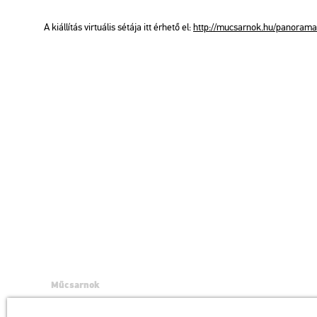
A ki­ál­lí­tás vir­tu­á­lis sé­tá­ja itt ér­he­tő el:
http://​mu­csar­nok.​hu/​pan​oram​
Műcsarnok
a Magyar Művészeti Akadémia intézménye