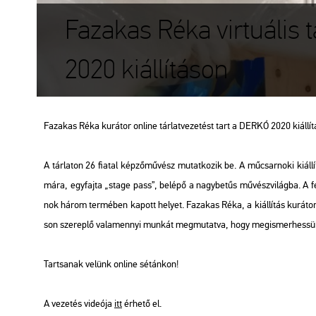
Fazakas Réka virtuális 
2020 kiállításon
Fa­za­kas Réka ku­rá­tor on­line tár­lat­ve­ze­tést tart a DERKÓ 2020 ki­ál­lí­t
A tár­la­ton 26 fi­a­tal kép­ző­mű­vész mu­tat­ko­zik be. A mű­csar­no­ki ki­ál­
má­ra, egy­faj­ta „stage pass”, be­lé­pő a nagy­be­tűs mű­vész­vi­lág­ba. A fes
nok három ter­mé­ben ka­pott he­lyet. Fa­za­kas Réka, a ki­ál­lí­tás ku­rá­to­ra mos
son sze­rep­lő va­la­mennyi mun­kát meg­mu­tat­va, hogy meg­is­mer­hes­sük
Tart­sa­nak ve­lünk on­line sé­tán­kon!
A ve­ze­tés vi­de­ó­ja
itt
ér­he­tő el.