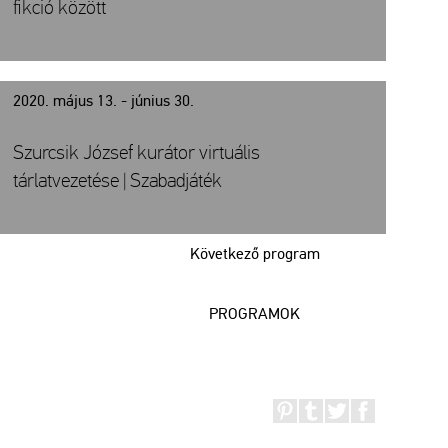
fikció között
2020. május 13. - június 30.
Szurcsik József kurátor virtuális
tárlatvezetése | Szabadjáték
Következő program
PROGRAMOK