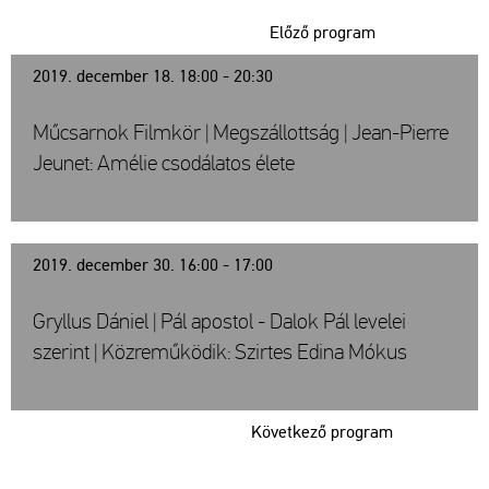
Előző program
2019. december 18. 18:00 - 20:30
Műcsarnok Filmkör | Megszállottság | Jean-Pierre
Jeunet: Amélie csodálatos élete
2019. december 30. 16:00 - 17:00
Gryllus Dániel | Pál apostol - Dalok Pál levelei
szerint | Közreműködik: Szirtes Edina Mókus
Következő program