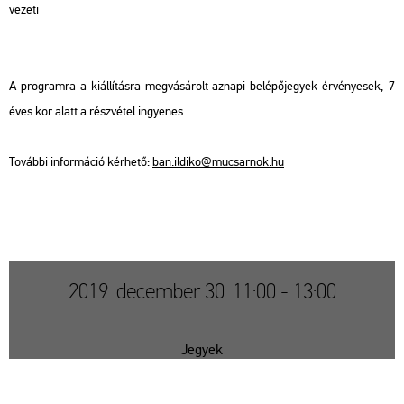
ve­ze­ti
A prog­ram­ra a ki­ál­lí­tás­ra meg­vá­sá­rolt az­na­pi be­lé­pő­je­gyek ér­vé­nye­sek, 7
éves kor alatt a rész­vé­tel in­gye­nes.
To­váb­bi in­for­má­ció kér­he­tő:
ban.​il­di­ko@​mu­csar­nok.​hu
2019. december 30. 11:00 - 13:00
Jegyek