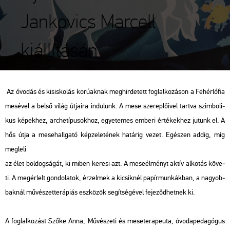
Jankovics Marcell
kiállításán
Az óvo­dás és kis­is­ko­lás ko­rú­ak­nak meg­hir­de­tett fog­lal­ko­zá­son a Fe­hér­ló­fia
me­sé­vel a belső világ út­ja­i­ra in­du­lunk. A mese sze­rep­lő­i­vel tart­va szim­bo­li­
kus ké­pek­hez, ar­che­tí­pu­sok­hoz, egye­te­mes em­be­ri ér­té­kek­hez ju­tunk el. A
hős útja a me­se­hall­ga­tó kép­ze­le­té­nek ha­tá­rig vezet. Egé­szen addig, míg
meg­le­li
az élet bol­dog­sá­gát, ki miben ke­re­si azt. A me­se­él­ményt aktív al­ko­tás kö­ve­
ti. A meg­ér­lelt gon­do­la­tok, ér­zel­mek a ki­csik­nél pa­pír­mun­kák­ban, a na­gyob­
bak­nál mű­vé­szet­te­rá­pi­ás esz­kö­zök se­gít­sé­gé­vel fe­je­ződ­het­nek ki.
A fog­lal­ko­zást Szőke Anna, Mű­vé­sze­ti és me­se­te­ra­pe­u­ta, óvo­da­pe­da­gó­gus