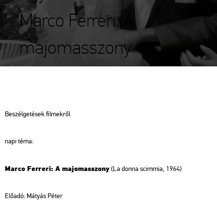
Marco Ferreri: A
majomasszony
Be­szél­ge­té­sek fil­mek­ről
napi téma:
Marco Fer­re­ri: A ma­jom­asszony
(La donna scim­mia, 1964)
Elő­adó:
Má­tyás Péter