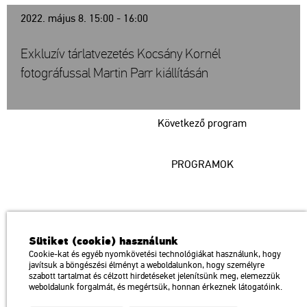
2022. május 8. 15:00 - 16:00
Exkluzív tárlatvezetés Kocsány Kornél
fotográfussal Martin Parr kiállításán
Következő program
PROGRAMOK
Műcsarnok
Sütiket (cookie) használunk
a Magyar Művészeti Akadémia intézménye
Cookie-kat és egyéb nyomkövetési technológiákat használunk, hogy
javítsuk a böngészési élményt a weboldalunkon, hogy személyre
1146 Budapest, Dózsa György út 37.
szabott tartalmat és célzott hirdetéseket jelenítsünk meg, elemezzük
Megközelíthető: Millenniumi Földalatti Vasút – Hősök tere megálló
térkép
weboldalunk forgalmát, és megértsük, honnan érkeznek látogatóink.
Trolibusz: 75, 79 / Autóbusz: 20, 30, 105