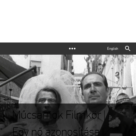
English
Műcsarnok Filmkör |
Egy nő azonosítása |