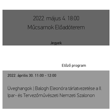
2022. május 4. 18:00
Műcsarnok Előadóterem
Jegyek
Előző program
2022. április 30. 11:00 - 12:00
Üveghangok | Balogh Eleonóra tárlatvezetése a II.
Ipar- és Tervezőművészeti Nemzeti Szalonon