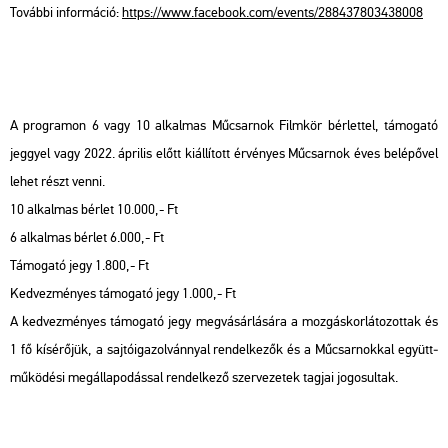
To­váb­bi in­for­má­ció:
https://​www.​fa­ce­book.​com/​events/​288​4378​0343​8008
A prog­ra­mon 6 vagy 10 al­kal­mas Mű­csar­nok Film­kör bér­let­tel, tá­mo­ga­tó
jeggyel vagy 2022. áp­ri­lis előtt ki­ál­lí­tott ér­vé­nyes Mű­csar­nok éves be­lé­pő­vel
lehet részt venni.
10 al­kal­mas bér­let 10.000,- Ft
6 al­kal­mas bér­let 6.000,- Ft
Tá­mo­ga­tó jegy 1.800,- Ft
Ked­vez­mé­nyes tá­mo­ga­tó jegy 1.000,- Ft
A ked­vez­mé­nyes tá­mo­ga­tó jegy meg­vá­sár­lá­sá­ra a moz­gás­kor­lá­to­zot­tak és
1 fő kí­sé­rő­jük, a saj­tó­iga­zol­vánnyal ren­del­ke­zők és a Mű­csar­nok­kal együtt­
mű­kö­dé­si meg­ál­la­po­dás­sal ren­del­ke­ző szer­ve­ze­tek tag­jai jo­go­sul­tak.