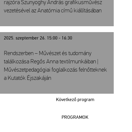
rajzóra Szunyoghy András grafikusművész
vezetésével az Anatómia című kiállításában
2025. szeptember 26. 15:00 - 16:30
Rendszerben – Művészet és tudomány
találkozása Regős Anna textilmunkáiban |
Művészetpedagógiai foglalkozás felnőtteknek
a Kutatók Éjszakáján
Következő program
PROGRAMOK