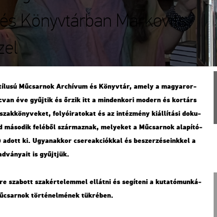
és Könyvtárban Markovits
zel
us stí­lu­sú Mű­csar­nok Ar­chí­vum és Könyv­tár, amely a ma­gyar­or­
lc­van éve gyűj­tik és őrzik itt a min­den­ko­ri mo­dern és kor­társ
szak­köny­ve­ket, fo­lyó­ira­to­kat és az in­téz­mény ki­ál­lí­tá­si do­ku­
ad má­so­dik fe­lé­ből szár­maz­nak, me­lye­ket a Mű­csar­nok ala­pí­tó­
adott ki. Ugyan­ak­kor cse­re­ak­ci­ók­kal és be­szer­zé­se­ink­kel a
­ad­vá­nya­it is gyűjt­jük.
re sza­bott szak­ér­te­lem­mel el­lát­ni és se­gí­te­ni a ku­ta­tó­mun­ká­
­csar­nok tör­té­nel­mé­nek tük­ré­ben.