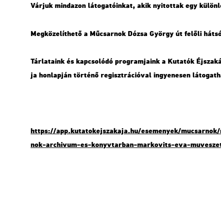
Vár­juk mind­azon lá­to­ga­tó­in­kat, akik nyi­tot­tak egy kü­lön­l
Meg­kö­ze­lít­he­tő a Mű­csar­nok Dózsa György út fe­lő­li háts
Tár­la­ta­ink és kap­cso­ló­dó prog­ram­ja­ink a Ku­ta­tók Éj­sza­k
ja hon­lap­ján tör­té­nő re­giszt­rá­ci­ó­val in­gye­ne­sen lá­to­gat­
https://​app.​kut​atok​ejsz​akaj​a.​hu/​ese­me­nyek/​mu­csar­nok/​
nok-​ar­chi­vum-​es-​konyv­tar­ban-​mark­ovits-​eva-​muv​esze​