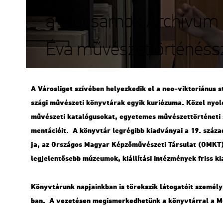
a Műcsarnok Archívum 
Éva művészettörténéss
A Vá­ros­li­get szí­vé­ben he­lyez­ke­dik el a neo-vik­to­ri­á­n
szá­gi mű­vé­sze­ti könyv­tá­rak egyik ku­ri­ó­zu­ma. Közel nyo
mű­vé­sze­ti ka­ta­ló­gu­so­kat, egye­te­mes mű­vé­szet­tör­té­ne­ti 
men­tá­ci­ó­it. A könyv­tár leg­ré­gibb ki­ad­vá­nyai a 19. szá­z
ja, az Or­szá­gos Ma­gyar Kép­ző­mű­vé­sze­ti Tár­su­lat (OMKT) 
leg­je­len­tő­sebb mú­ze­u­mok, ki­ál­lí­tá­si in­téz­mé­nyek friss ki
Könyv­tá­runk nap­ja­ink­ban is tö­rek­szik lá­to­ga­tó­it sze­mély­
ban. A ve­ze­té­sen meg­is­mer­ked­he­tünk a könyv­tár­ral a Mű