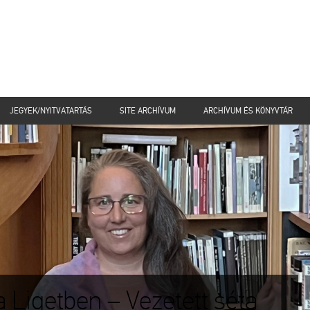
JEGYEK/NYITVATARTÁS
SITE ARCHÍVUM
ARCHÍVUM ÉS KÖNYVTÁR
 Ligetben – Vezetett séta