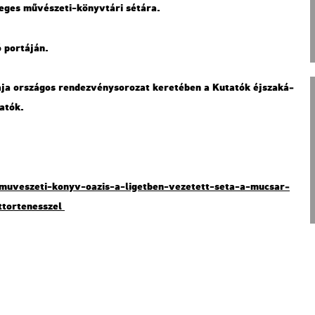
e­ges mű­vé­sze­ti-könyv­tá­ri sé­tá­ra.
ó por­tá­ján.
á­ja or­szá­gos ren­dez­vény­so­ro­zat ke­re­té­ben a Ku­ta­tók éj­sza­ká­
ha­tók.
mu­ve­sze­ti-​konyv-​oazis-​a-​li­get­ben-​ve­ze­tett-​seta-​a-​mu­csar­
ttor​tene​ssze​l