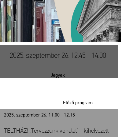
2025. szeptember 26. 12:45 - 14:00
Jegyek
Előző program
2025. szeptember 26. 11:00 - 12:15
TELTHÁZ! „Tervezzünk vonalat” – kihelyezett