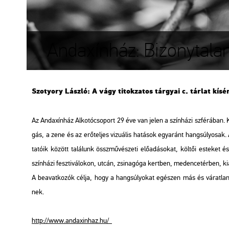
Andaxínház: Bizonytala
Szo­tyory Lász­ló: A vágy ti­tok­za­tos tár­gyai c. tár­lat kí­sé­
Az An­da­xín­ház Al­ko­tó­cso­port 29 éve van jelen a szín­há­zi szfé­rá­ban.
gás, a zene és az erő­tel­jes vi­zu­á­lis ha­tá­sok egy­aránt hang­sú­lyo­sak. A
ta­tó­ik kö­zött ta­lá­lunk össz­mű­vé­sze­ti elő­adá­so­kat, köl­tői es­te­ket
szín­há­zi fesz­ti­vá­lo­kon, utcán, zsi­na­gó­ga kert­ben, me­den­ce­tér­ben, ki­ál
A be­avat­ko­zók célja, hogy a hang­sú­lyo­kat egé­szen más és vá­rat­lan p
nek.
http://​www.​an­da­xin­haz.​hu/