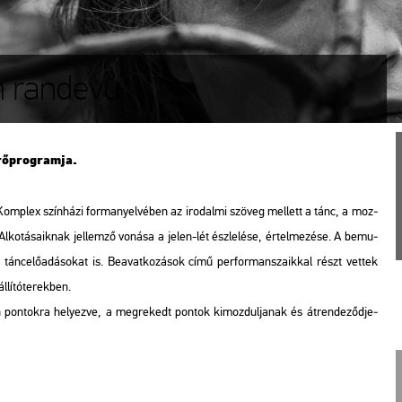
n randevú
rő­prog­ram­ja.
 Komp­lex szín­há­zi for­ma­nyel­vé­ben az iro­dal­mi szö­veg mel­lett a tánc, a moz­
l­ko­tá­sa­ik­nak jel­lem­ző vo­ná­sa a jelen-lét ész­le­lé­se, ér­tel­me­zé­se. A be­mu­
 és tánc­elő­adá­so­kat is. Be­avat­ko­zá­sok című per­for­man­sza­ik­kal részt vet­tek
­lí­tó­te­rek­ben.
on­tok­ra he­lyez­ve, a meg­re­kedt pon­tok ki­moz­dul­ja­nak és át­ren­de­ződ­je­