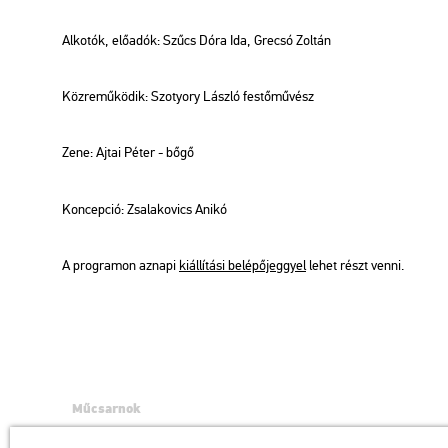
Al­ko­tók, elő­adók: Szűcs Dóra Ida, Gre­csó Zol­tán
Köz­re­mű­kö­dik: Szo­tyory Lász­ló fes­tő­mű­vész
Zene: Ajtai Péter - bőgő
Kon­cep­ció: Zsa­lak­o­vics Anikó
A prog­ra­mon az­na­pi
ki­ál­lí­tá­si be­lé­pő­jeggyel
lehet részt venni.
Műcsarnok
a Magyar Művészeti Akadémia intézménye