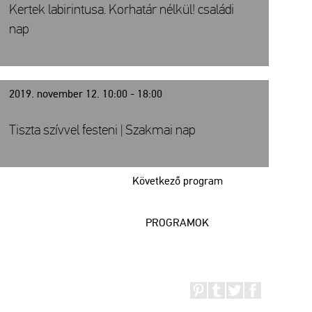
Kertek labirintusa. Korhatár nélkül! családi
nap
2019. november 12. 10:00 - 18:00
Tiszta szívvel festeni | Szakmai nap
Következő program
PROGRAMOK