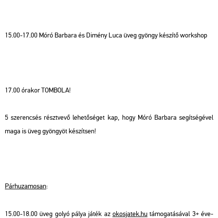
15.00-17.00 Móró Bar­ba­ra és Di­mény Luca üveg gyöngy ké­szí­tő work­shop
17.00 óra­kor TOM­BO­LA!
5 sze­ren­csés részt­ve­vő le­he­tő­sé­get kap, hogy Móró Bar­ba­ra se­gít­sé­gé­vel
maga is üveg gyön­gyöt ké­szít­sen!
Pár­hu­za­mo­san
:
15.00-18.00 üveg golyó pálya játék az
okos­ja­tek.hu
tá­mo­ga­tá­sá­val 3+ éve­