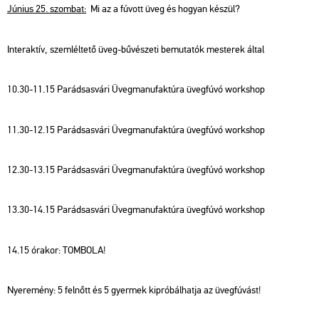
Jú­ni­us 25. szom­bat:
Mi az a fú­vott üveg és ho­gyan ké­szül?
In­ter­ak­tív, szem­lél­te­tő üveg-bű­vé­sze­ti be­mu­ta­tók mes­te­rek által
10.30-11.15 Pa­rád­sas­vá­ri Üveg­ma­nu­fak­tú­ra üveg­fú­vó work­shop
11.30-12.15 Pa­rád­sas­vá­ri Üveg­ma­nu­fak­tú­ra üveg­fú­vó work­shop
12.30-13.15 Pa­rád­sas­vá­ri Üveg­ma­nu­fak­tú­ra üveg­fú­vó work­shop
13.30-14.15 Pa­rád­sas­vá­ri Üveg­ma­nu­fak­tú­ra üveg­fú­vó work­shop
14.15 óra­kor: TOM­BO­LA!
Nye­re­mény: 5 fel­nőtt és 5 gyer­mek ki­pró­bál­hat­ja az üveg­fú­vást!