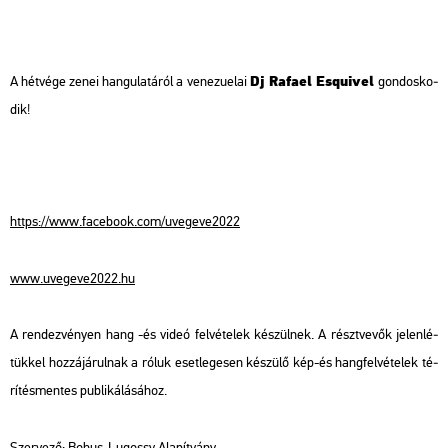
Dj Ra­fa­el Es­qu­i­vel
A hét­vé­ge zenei han­gu­la­tá­ról a ve­ne­zu­e­lai
gon­dos­ko­
dik!
https://​www.​fa­ce­book.​com/​uve­g­eve2022
www.​uve­g­eve2022.​hu
A ren­dez­vé­nyen hang -és videó fel­vé­te­lek ké­szül­nek. A részt­ve­vők je­len­lé­
tük­kel hoz­zá­já­rul­nak a róluk eset­le­ge­sen ké­szü­lő kép-és hang­fel­vé­te­lek té­
rí­tés­men­tes pub­li­ká­lá­sá­hoz.
Szer­ve­ző: Bohus-Lu­gossy Ala­pít­vány