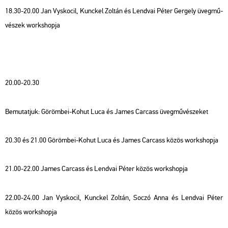
18.30-20.00 Jan Vys­ko­cil, Kunc­kel Zol­tán és Lend­vai Péter Ger­gely üveg­mű­
vé­szek work­shop­ja
20.00-20.30
Be­mu­tat­juk: Gö­röm­bei-Kohut Luca és James Car­c­ass üveg­mű­vé­sze­ket
20.30 és 21.00 Gö­röm­bei-Kohut Luca és James Car­c­ass közös work­shop­ja
21.00-22.00 James Car­c­ass és Lend­vai Péter közös work­shop­ja
22.00-24.00 Jan Vys­ko­cil, Kunc­kel Zol­tán, Soczó Anna és Lend­vai Péter
közös work­shop­ja