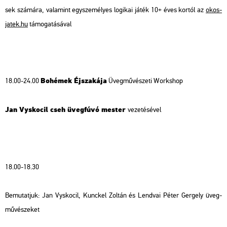
sek szá­má­ra, va­la­mint egy­sze­mé­lyes lo­gi­kai játék 10+ éves kor­tól az
okos­
ja­tek.hu
tá­mo­ga­tá­sá­val
Bo­hé­mek Éj­sza­ká­ja
18.00-24.00
Üveg­mű­vé­sze­ti Work­shop
Jan Vys­ko­cil cseh üveg­fú­vó mes­ter
ve­ze­té­sé­vel
18.00-18.30
Be­mu­tat­juk: Jan Vys­ko­cil, Kunc­kel Zol­tán és Lend­vai Péter Ger­gely üveg­
mű­vé­sze­ket