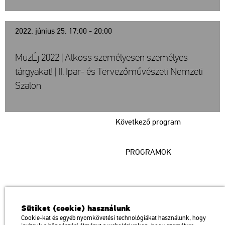
2022. június 25. 17:00 - 20:00
MuzÉj 2022 | Alkoss személyesen személyes
tárgyakat! | II. Ipar- és Tervezőművészeti Nemzeti
Szalon
Következő program
PROGRAMOK
Műcsarnok
Sütiket (cookie) használunk
a Magyar Művészeti Akadémia intézménye
Cookie-kat és egyéb nyomkövetési technológiákat használunk, hogy