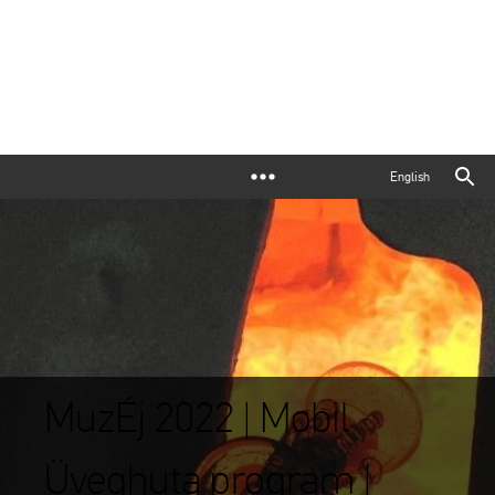
English
MuzÉj 2022 | Mobil
Üveghuta program |