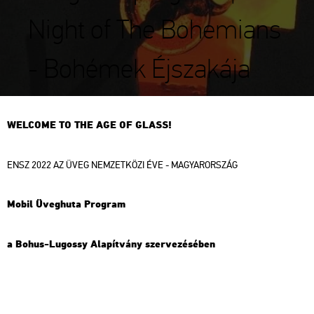
Night of The Bohemians
- Bohémek Éjszakája
WEL­CO­ME TO THE AGE OF GLASS!
ENSZ 2022 AZ ÜVEG NEM­ZET­KÖ­ZI ÉVE - MA­GYAR­OR­SZÁG
Mobil Üveg­hu­ta Prog­ram
a Bohus-Lu­gossy Ala­pít­vány szer­ve­zé­sé­ben