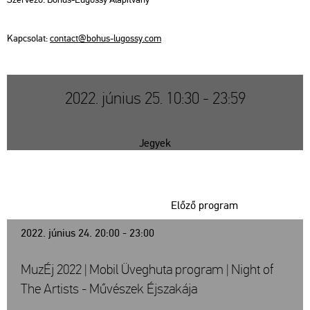
Kap­cso­lat:
con­tact@​bohus-​lu­gossy.​com
2022. június 25. 10:30 - 23:59
Jegyek
Előző program
2022. június 24. 20:00 - 23:00
MuzÉj 2022 | Mobil Üveghuta program | Night of
The Artists - Művészek Éjszakája