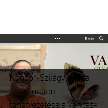
English
Kondor-Szilágyi Mária
záró kurátori
tárlatvezetése a Vanitas-