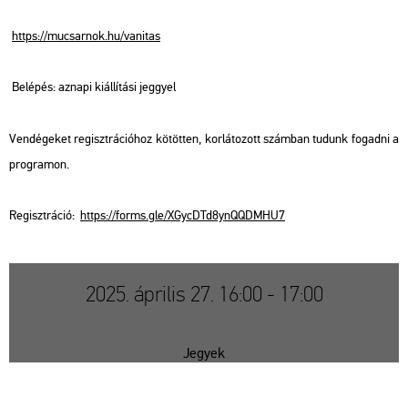
https://​mu­csar­nok.​hu/​vanit­as
Be­lé­pés: az­na­pi ki­ál­lí­tá­si jeggyel
Ven­dé­ge­ket re­giszt­rá­ci­ó­hoz kö­töt­ten, kor­lá­to­zott szám­ban tu­dunk fo­gad­ni a
prog­ra­mon.
Re­giszt­rá­ció:
https://​forms.​gle/​XGy​cDTd​8ynQ​QDMH​U7
2025. április 27. 16:00 - 17:00
Jegyek