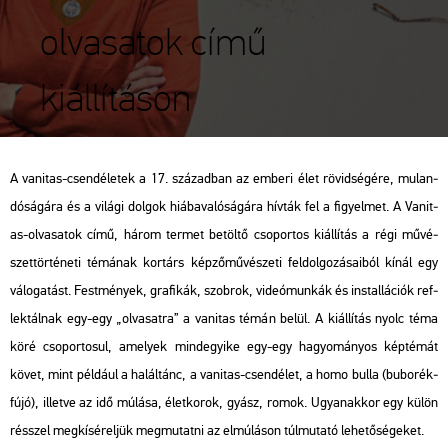
olvasatok című
kiállításon
A vanit­as-csend­éle­tek a 17. szá­zad­ban az em­be­ri élet rö­vid­sé­gé­re, mu­lan­
dó­sá­gá­ra és a vi­lá­gi dol­gok hi­á­ba­va­ló­sá­gá­ra hív­ták fel a fi­gyel­met. A Vanit­
as-ol­va­sa­tok című, három ter­met be­töl­tő cso­por­tos ki­ál­lí­tás a régi mű­vé­
szet­tör­té­ne­ti té­má­nak kor­társ kép­ző­mű­vé­sze­ti fel­dol­go­zá­sa­i­ból kínál egy
vá­lo­ga­tást. Fest­mé­nyek, gra­fi­kák, szob­rok, vi­de­ó­mun­kák és ins­tal­lá­ci­ók ref­
lek­tál­nak egy-egy „ol­va­sat­ra” a vanit­as témán belül. A ki­ál­lí­tás nyolc téma
köré cso­por­to­sul, ame­lyek mind­egyi­ke egy-egy ha­gyo­má­nyos kép­té­mát
követ, mint pél­dá­ul a ha­lál­tánc, a vanit­as-csend­élet, a homo bulla (bu­bo­rék­
fú­jó), il­let­ve az idő mú­lá­sa, élet­ko­rok, gyász, romok. Ugyan­ak­kor egy külön
résszel meg­kí­sé­rel­jük meg­mu­tat­ni az el­mú­lá­son túl­mu­ta­tó le­he­tő­sé­ge­ket.