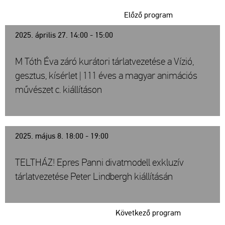
Előző program
2025. április 27. 14:00 - 15:00
M Tóth Éva záró kurátori tárlatvezetése a Vízió,
gesztus, kísérlet | 111 éves a magyar animációs
művészet c. kiállításon
2025. május 8. 18:00 - 19:00
TELTHÁZ! Epres Panni divatmodell exkluzív
tárlatvezetése Peter Lindbergh kiállításán
Következő program