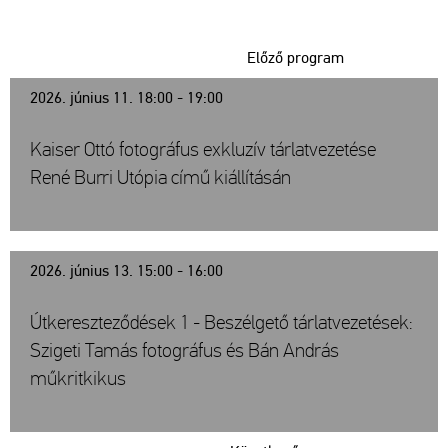
Előző program
2026. június 11. 18:00 - 19:00
Kaiser Ottó fotográfus exkluzív tárlatvezetése
René Burri Utópia című kiállításán
2026. június 13. 15:00 - 16:00
Útkereszteződések 1 - Beszélgető tárlatvezetések:
Szigeti Tamás fotográfus és Bán András
műkritkikus