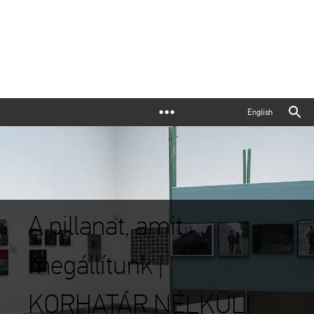
English
A pillanat, amit
megállítunk |
KORHATÁR NÉLKÜLI