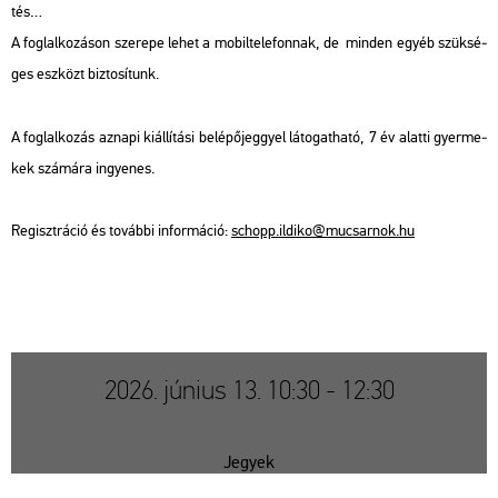
tés…
A fog­lal­ko­zá­son sze­re­pe lehet a mo­bil­te­le­fon­nak, de min­den egyéb szük­sé­
ges esz­közt biz­to­sí­tunk.
A fog­lal­ko­zás az­na­pi ki­ál­lí­tá­si be­lé­pő­jeggyel lá­to­gat­ha­tó, 7 év alat­ti gyer­me­
kek szá­má­ra in­gye­nes.
Re­giszt­rá­ció és to­váb­bi in­for­má­ció:
schopp.​il­di­ko@​mu­csar­nok.​hu
2026. június 13. 10:30 - 12:30
Jegyek