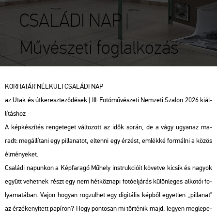
CSALÁDI NAP |
Művészeti foglalkozás
KOR­HA­TÁR NÉL­KÜ­LI CSA­LÁ­DI NAP
az Utak és út­ke­resz­te­ző­dé­sek | III. Fo­tó­mű­vé­sze­ti Nem­ze­ti Sza­lon 2026 ki­ál­
lí­tás­hoz
A kép­ké­szí­tés ren­ge­te­get vál­to­zott az idők során, de a vágy ugyan­az ma­
radt: meg­ál­lí­ta­ni egy pil­la­na­tot, el­ten­ni egy ér­zést, em­lék­ké for­mál­ni a közös
él­mé­nye­ket.
Csa­lá­di na­pun­kon a Kép­fa­ra­gó Mű­hely inst­ruk­ci­ó­it kö­vet­ve ki­csik és na­gyok
együtt ve­het­nek részt egy nem hét­köz­na­pi fo­tó­el­já­rás kü­lön­le­ges al­ko­tói fo­
lya­ma­tá­ban. Vajon ho­gyan rög­zül­het egy di­gi­tá­lis kép­ből egyet­len „pil­la­nat”
az ér­zé­ke­nyí­tett pa­pí­ron? Hogy pon­to­san mi tör­té­nik majd, le­gyen meg­le­pe­