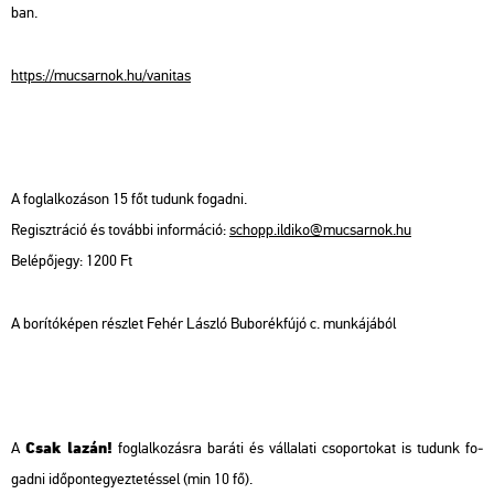
ban.
https://​mu­csar­nok.​hu/​vanit­as
A fog­lal­ko­zá­son 15 főt tu­dunk fo­gad­ni.
Re­giszt­rá­ció és to­váb­bi in­for­má­ció:
schopp.​il­di­ko@​mu­csar­nok.​hu
Be­lé­pő­jegy: 1200 Ft
A bo­rí­tó­ké­pen rész­let Fehér Lász­ló Bu­bo­rék­fú­jó c. mun­ká­já­ból
Csak lazán!
A
fog­lal­ko­zás­ra ba­rá­ti és vál­la­la­ti cso­por­to­kat is tu­dunk fo­
gad­ni idő­pont­egyez­te­tés­sel (min 10 fő).