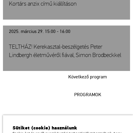
Kortárs anzix című kiállításon
2025. március 29. 15:00 - 16:00
TELTHÁZ! Kerekasztal-beszélgetés Peter
Lindbergh életművéről fiával, Simon Brodbeckkel
Következő program
PROGRAMOK
Műcsarnok
Sütiket (cookie) használunk
a Magyar Művészeti Akadémia intézménye