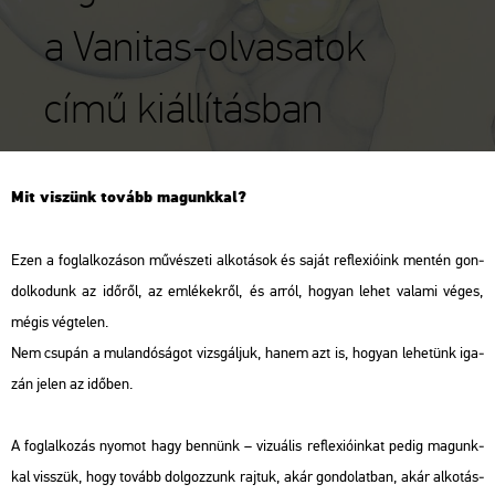
a Vanitas-olvasatok
című kiállításban
Mit vi­szünk to­vább ma­gunk­kal?
Ezen a fog­lal­ko­zá­son mű­vé­sze­ti al­ko­tá­sok és saját ref­le­xi­ó­ink men­tén gon­
dol­ko­dunk az idő­ről, az em­lé­kek­ről, és arról, ho­gyan lehet va­la­mi véges,
mégis vég­te­len.
Nem csu­pán a mu­lan­dó­sá­got vizs­gál­juk, hanem azt is, ho­gyan le­he­tünk iga­
zán jelen az idő­ben.
A fog­lal­ko­zás nyo­mot hagy ben­nünk – vi­zu­á­lis ref­le­xi­ó­in­kat pedig ma­gunk­
kal visszük, hogy to­vább dol­goz­zunk raj­tuk, akár gon­do­lat­ban, akár al­ko­tás­