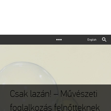
English
Csak lazán! – Művészeti
foglalkozás felnőtteknek