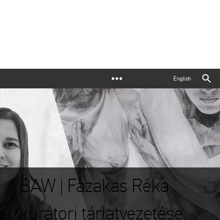
English
BAW | Fazakas Réka
kurátori tárlatvezetése