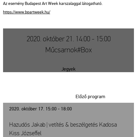
Az ese­mény Bu­da­pest Art Week kar­sza­lag­gal lá­to­gat­ha­tó.
https://​www.​bpart­week.​hu/
2020. október 21. 14:00 - 15:00
Műcsarnok#Box
Jegyek
Előző program
2020. október 17. 15:00 - 18:00
Hazudós Jakab | vetítés & beszélgetés Kadosa
Kiss Józseffel