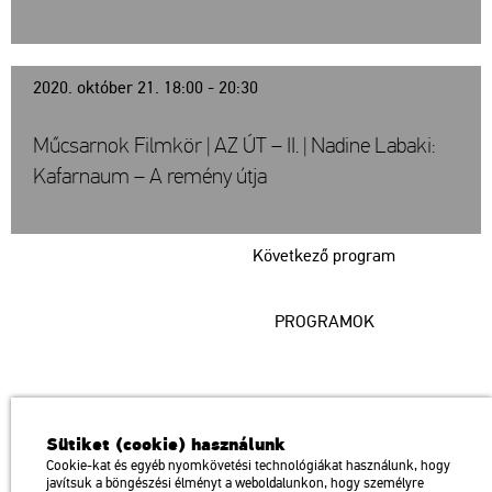
2020. október 21. 18:00 - 20:30
Műcsarnok Filmkör | AZ ÚT – II. | Nadine Labaki:
Kafarnaum – A remény útja
Következő program
PROGRAMOK
Műcsarnok
Sütiket (cookie) használunk
a Magyar Művészeti Akadémia intézménye
Cookie-kat és egyéb nyomkövetési technológiákat használunk, hogy
javítsuk a böngészési élményt a weboldalunkon, hogy személyre
1146 Budapest, Dózsa György út 37.