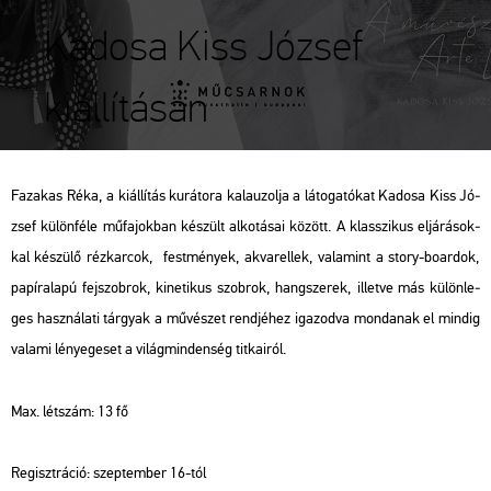
Kadosa Kiss József
kiállításán
Fa­za­kas Réka, a ki­ál­lí­tás ku­rá­to­ra ka­la­u­zol­ja a lá­to­ga­tó­kat Ka­do­sa Kiss Jó­
zsef kü­lön­fé­le mű­fa­jok­ban ké­szült al­ko­tá­sai kö­zött. A klasszi­kus el­já­rá­sok­
kal ké­szü­lő réz­kar­cok, fest­mé­nyek, ak­va­rel­lek, va­la­mint a story-boar­dok,
pa­pír­ala­pú fej­szob­rok, ki­ne­ti­kus szob­rok, hang­sze­rek, il­let­ve más kü­lön­le­
ges hasz­ná­la­ti tár­gyak a mű­vé­szet rend­jé­hez iga­zod­va mon­da­nak el min­dig
va­la­mi lé­nye­ge­set a vi­lág­min­den­ség tit­ka­i­ról.
Max. lét­szám: 13 fő
Re­giszt­rá­ció: szep­tem­ber 16-tól