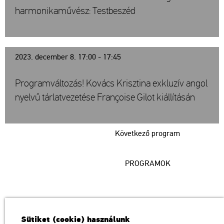
harmonikaművész: Testbeszéd
2023. december 8. 17:00 - 17:45
Programváltozás! Kovács Krisztina exkluzív angol
nyelvű tárlatvezetése Françoise Gilot kiállításán
Következő program
PROGRAMOK
Műcsarnok
Sütiket (cookie) használunk