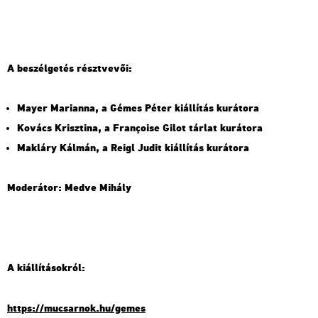
A be­szél­ge­tés részt­ve­vői:
Mayer Ma­ri­an­na, a Gémes Péter ki­ál­lí­tás ku­rá­to­ra
Ko­vács Krisz­ti­na, a Françoise Gilot tár­lat ku­rá­to­ra
Mak­láry Kál­mán, a Reigl Judit ki­ál­lí­tás ku­rá­to­ra
Mo­de­rá­tor: Medve Mi­hály
A ki­ál­lí­tá­sok­ról:
https://​mu­csar­nok.​hu/​gemes