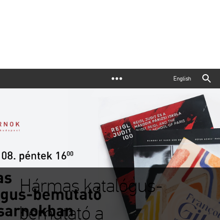
English
Hármas katalógus-
bemutató a