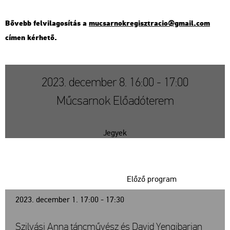
Bő­vebb fel­vi­la­go­sí­tás a
mu­csar­nok­re­giszt­ra­cio@​gmail.​com
címen kér­he­tő.
2023. december 8. 16:00 - 17:00
Műcsarnok Előadóterem
Jegyek
Előző program
2023. december 1. 17:00 - 17:30
Szilvási Anna táncművész és David Yengibarian