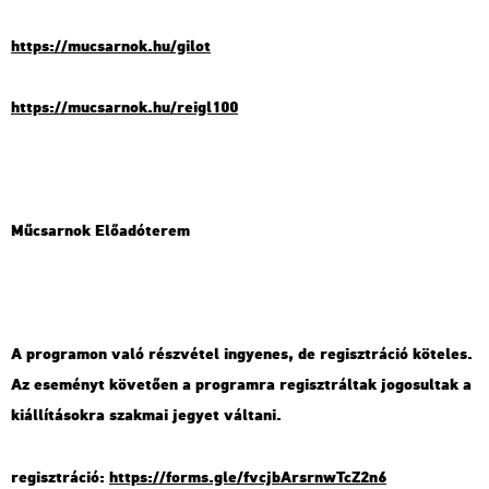
https://​mu­csar­nok.​hu/​gilot
https://​mu­csar­nok.​hu/​re­igl100
Mű­csar­nok Elő­adó­te­rem
A prog­ra­mon való rész­vé­tel in­gye­nes, de re­giszt­rá­ció kö­te­les.
Az ese­ményt kö­ve­tő­en a prog­ram­ra re­giszt­rál­tak jo­go­sul­tak a
ki­ál­lí­tá­sok­ra szak­mai je­gyet vál­ta­ni.
re­giszt­rá­ció:
https://​forms.​gle/​fvc​jbAr​srnw​TcZ2​n6