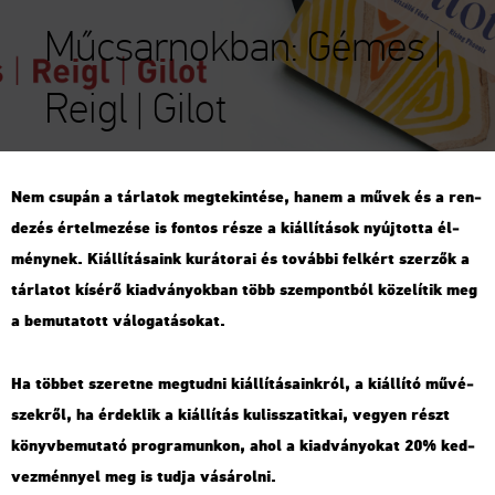
Műcsarnokban: Gémes |
Reigl | Gilot
Nem csu­pán a tár­la­tok meg­te­kin­té­se, hanem a művek és a ren­
de­zés ér­tel­me­zé­se is fon­tos része a ki­ál­lí­tá­sok nyúj­tot­ta él­
mény­nek. Ki­ál­lí­tá­sa­ink ku­rá­to­rai és to­váb­bi fel­kért szer­zők a
tár­la­tot kí­sé­rő ki­ad­vá­nyok­ban több szem­pont­ból kö­ze­lí­tik meg
a be­mu­ta­tott vá­lo­ga­tá­so­kat.
Ha töb­bet sze­ret­ne meg­tud­ni ki­ál­lí­tá­sa­ink­ról, a ki­ál­lí­tó mű­vé­
szek­ről, ha ér­dek­lik a ki­ál­lí­tás ku­lissza­tit­kai, ve­gyen részt
könyv­be­mu­ta­tó prog­ra­mun­kon, ahol a ki­ad­vá­nyo­kat 20% ked­
vez­ménnyel meg is tudja vá­sá­rol­ni.