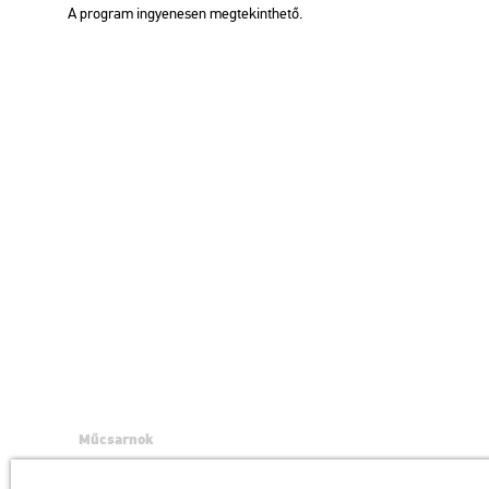
A prog­ram in­gye­ne­sen meg­te­kint­he­tő.
Műcsarnok
a Magyar Művészeti Akadémia intézménye