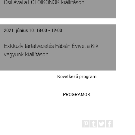
Csillával a FOTÓIKONOK kiállításon
2021. június 10. 18:00 - 19:00
Exkluzív tárlatvezetés Fábián Évivel a Kik
vagyunk kiállításon
Következő program
PROGRAMOK