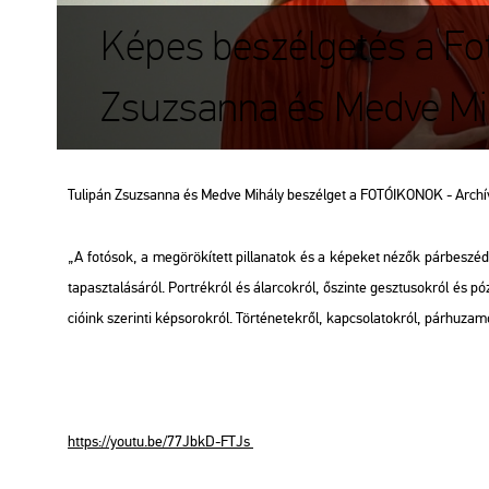
Képes beszélgetés a Fo
Zsuzsanna és Medve Mi
Tu­li­pán Zsu­zsan­na és Medve Mi­hály be­szél­get a FO­TÓ­IKO­NOK - Ar­chí­
„A fo­tó­sok, a meg­örö­kí­tett pil­la­na­tok és a ké­pe­ket nézők pár­be­szé­d
ta­pasz­ta­lá­sá­ról. Port­rék­ról és ál­ar­cok­ról, őszin­te gesz­tu­sok­ról és
ci­ó­ink sze­rin­ti kép­so­rok­ról. Tör­té­ne­tek­ről, kap­cso­la­tok­ról, pár­hu­za
https://​youtu.​be/​77JbkD-​FTJs