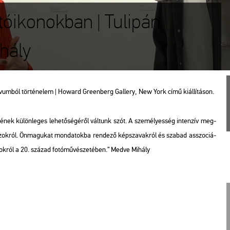
tóikonokban | Tulipán
hály
vum­ból tör­té­ne­lem | Ho­ward Green­berg Gal­lery, New York című ki­ál­lí­tá­son.
é­nek kü­lön­le­ges le­he­tő­sé­gé­ről vál­tunk szót. A sze­mé­lyes­ség in­ten­zív meg­
 pó­zok­ról. Ön­ma­gu­kat mon­da­tok­ba ren­de­ző kép­sza­vak­ról és sza­bad asszo­ci­á­
­mok­ról a 20. szá­zad fo­tó­mű­vé­sze­té­ben.”
Medve Mi­hály