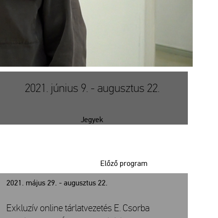
2021. június 9. - augusztus 22.
Jegyek
Előző program
2021. május 29. - augusztus 22.
Exkluzív online tárlatvezetés E. Csorba