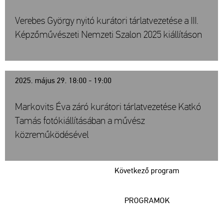
Verebes György nyitó kurátori tárlatvezetése a III.
Képzőművészeti Nemzeti Szalon 2025 kiállításon
2025. május 29. 18:00 - 19:00
Markovits Éva záró kurátori tárlatvezetése Katkó
Tamás fotókiállításában a művész
közreműködésével
Következő program
PROGRAMOK