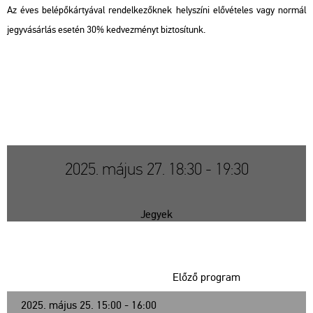
Az éves be­lé­pő­kár­tyá­val ren­del­ke­zők­nek hely­szí­ni elő­vé­te­les vagy nor­mál
jegy­vá­sár­lás ese­tén 30% ked­vez­ményt biz­to­sí­tunk.
2025. május 27. 18:30 - 19:30
Jegyek
Előző program
2025. május 25. 15:00 - 16:00