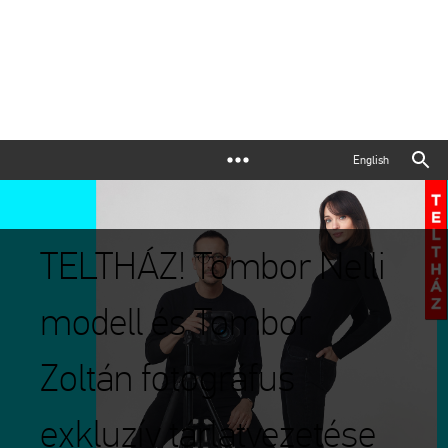
English
TELTHÁZ! Tombor Nelli
modell és Tombor
Zoltán fotográfus
exkluzív tárlatvezetése