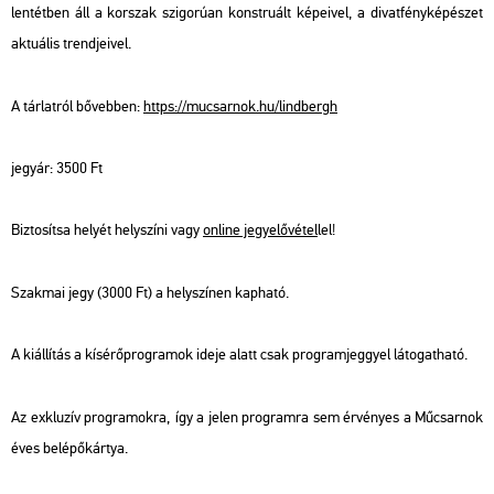
len­tét­ben áll a kor­szak szi­go­rú­an konst­ru­ált ké­pe­i­vel, a di­vat­fény­ké­pé­szet
ak­tu­á­lis trend­je­i­vel.
A tár­lat­ról bő­veb­ben:
https://​mu­csar­nok.​hu/​lind­bergh
jegy­ár: 3500 Ft
Biz­to­sít­sa he­lyét hely­szí­ni vagy
on­line jegy­elő­vé­tel
lel!
Szak­mai jegy (3000 Ft) a hely­szí­nen kap­ha­tó.
A ki­ál­lí­tás a kí­sé­rő­prog­ra­mok ideje alatt csak prog­ram­jeggyel lá­to­gat­ha­tó.
Az exk­lu­zív prog­ra­mok­ra, így a jelen prog­ram­ra sem ér­vé­nyes a Mű­csar­nok
éves be­lé­pő­kár­tya.