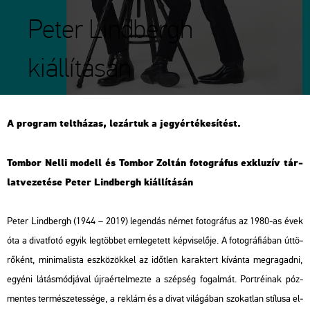
Peter Lindbergh
kiállításán
A prog­ram telt­há­zas, le­zár­tuk a jegy­ér­té­ke­sí­tést.
Tom­bor Nelli mo­dell és Tom­bor Zol­tán fo­tog­rá­fus exk­lu­zív tár­
lat­ve­ze­té­se Peter Lind­bergh ki­ál­lí­tá­sán
Peter Lind­bergh (1944 – 2019) le­gen­dás német fo­tog­rá­fus az 1980-as évek
óta a di­vat­fo­tó egyik leg­töb­bet em­le­ge­tett kép­vi­se­lő­je. A fo­tog­rá­fi­á­ban út­tö­
rő­ként, mi­ni­ma­lis­ta esz­kö­zök­kel az időt­len ka­rak­tert kí­ván­ta meg­ra­gad­ni,
egyé­ni lá­tás­mód­já­val új­ra­ér­tel­mez­te a szép­ség fo­gal­mát. Port­ré­i­nak póz­
men­tes ter­mé­sze­tes­sé­ge, a rek­lám és a divat vi­lá­gá­ban szo­kat­lan stí­lu­sa el­