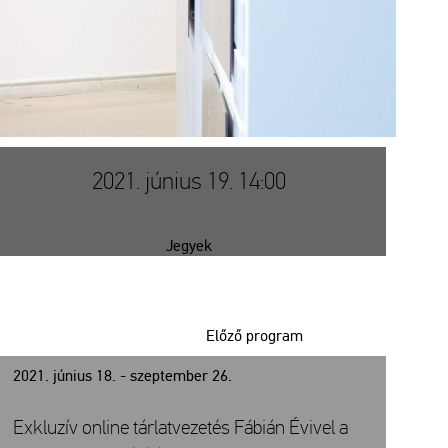
2021. június 19. 14:00
Jegyek
Előző program
2021. június 18. - szeptember 26.
Exkluzív online tárlatvezetés Fábián Évivel a