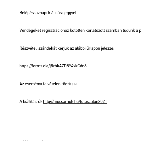
Be­lé­pés: az­na­pi ki­ál­lí­tá­si jeggyel
Ven­dé­ge­ket re­giszt­rá­ci­ó­hoz kö­töt­ten kor­lá­to­zott szám­ban tu­dunk a
Rész­vé­te­li szán­dé­kát kér­jük az aláb­bi űr­la­pon je­lez­ze:
https://​forms.​gle/​jRr​bkAZ​D8Y4​xkCd​n8
Az ese­ményt fel­vé­te­len rög­zít­jük.
A ki­ál­lí­tás­ról:
http://​mu­csar­nok.​hu/​fot​osza​lon2​021