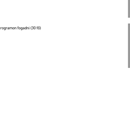
 prog­ra­mon fo­gad­ni (30 fő)