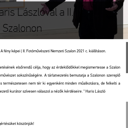
ris Lászlóval a II.
 Szalonon
 fény képei | II. Fo­tó­mű­vé­sze­ti Nem­ze­ti Sza­lon 2021 c. ki­ál­lí­tá­son.
­ze­té­sé­nek el­ső­ren­dű célja, hogy az ér­dek­lő­dők­kel meg­is­mer­tes­se a Sza­lon
tó­mű­vé­szet sok­szí­nű­sé­gé­re. A tár­lat­ve­ze­tés be­mu­tat­ja a Sza­lo­non sze­rep­lő
dás ter­mé­sze­te­sen nem tér ki egyen­ként min­den mű­al­ko­tás­ra, de fel­kel­ti a
ve­ze­tő ku­rá­tor szí­ve­sen vá­la­szol a nézők kér­dé­se­i­re. " Haris Lász­ló
ér­té­sü­ket kö­szön­jük!