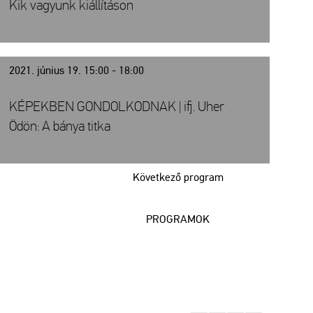
Kik vagyunk kiállításon
2021. június 19. 15:00 - 18:00
KÉPEKBEN GONDOLKODNAK | ifj. Uher
Ödön: A bánya titka
Következő program
PROGRAMOK