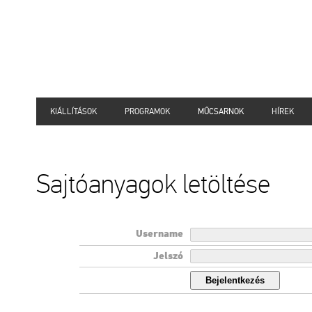
KIÁLLÍTÁSOK
PROGRAMOK
MŰCSARNOK
HÍREK
Sajtóanyagok letöltése
Username
Jelszó