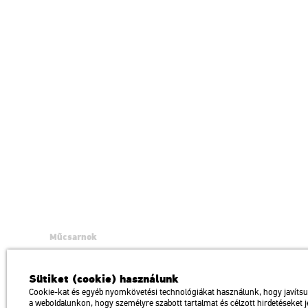
Műcsarnok
a Magyar Művészeti Akadémia intézménye
1146 Budapest, Dózsa György út 37.
Sütiket (cookie) használunk
Megközelíthető: Millenniumi Földalatti Vasút – Hősök tere megálló Trol
Cookie-kat és egyéb nyomkövetési technológiákat használunk, hogy javíts
a weboldalunkon, hogy személyre szabott tartalmat és célzott hirdetéseket 