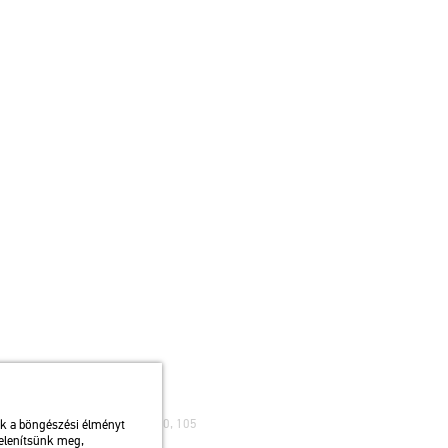
ibusz: 75, 79 / Autóbusz: 20, 30, 105
uk a böngészési élményt
jelenítsünk meg,