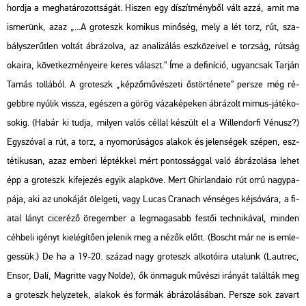
hord­ja a meg­ha­tá­ro­zott­sá­gát. Hi­szen egy dí­szít­mény­ből vált azzá, amit ma
is­me­rünk, azaz „...A gro­teszk ko­mi­kus mi­nő­ség, mely a lét torz, rút, sza­
bály­sze­rűt­len vol­tát áb­rá­zol­va, az ana­li­zá­lás esz­kö­ze­i­vel e torz­ság, rút­ság
oka­i­ra, kö­vet­kez­mé­nye­i­re keres vá­laszt.” Íme a de­fi­ní­ció, ugyan­csak Tar­ján
Tamás tol­lá­ból. A gro­teszk „kép­ző­mű­vé­sze­ti ős­tör­té­ne­te” per­sze még ré­
gebb­re nyú­lik vissza, egé­szen a görög vá­za­ké­pe­ken áb­rá­zolt mimus-já­té­ko­
so­kig. (Habár ki tudja, mi­lyen valós cél­lal ké­szült el a Wil­lend­or­fi Vé­nusz?)
Egy­szó­val a rút, a torz, a nyo­mo­rú­sá­gos ala­kok és je­len­sé­gek szé­pen, esz­
té­ti­ku­san, azaz em­be­ri lép­ték­kel mért pon­tos­ság­gal való áb­rá­zo­lá­sa lehet
épp a gro­teszk ki­fe­je­zés egyik alap­kö­ve. Mert Ghir­lan­da­io rút orrú nagy­pa­
pá­ja, aki az uno­ká­ját ölel­ge­ti, vagy Lucas Cra­nach vén­sé­ges kéj­só­vá­ra, a fi­
a­tal lányt ci­ce­ré­ző öreg­em­ber a leg­ma­ga­sabb fes­tői tech­ni­ká­val, min­den
céh­be­li igényt ki­elé­gí­tő­en je­le­nik meg a nézők előtt. (Boscht már ne is em­le­
ges­sük.) De ha a 19-20. szá­zad nagy gro­teszk al­ko­tó­i­ra uta­lunk (Laut­rec,
Ensor, Dalí, Mag­rit­te vagy Nolde), ők ön­ma­guk mű­vé­szi irá­nyát ta­lál­ták meg
a gro­teszk hely­ze­tek, ala­kok és for­mák áb­rá­zo­lá­sá­ban. Per­sze sok za­vart