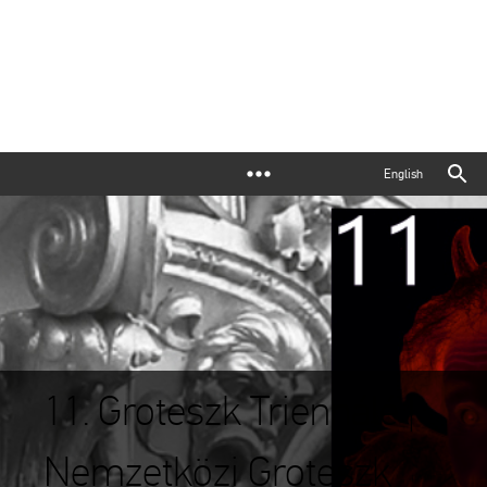
English
11. Groteszk Triennálé |
Nemzetközi Groteszk