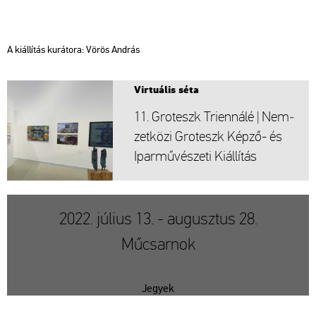
A ki­ál­lí­tás ku­rá­to­ra: Vörös And­rás
Vir­tu­á­lis séta
11. Gro­teszk Tri­en­ná­lé | Nem­
zet­kö­zi Gro­teszk Képző- és
Ipar­mű­vé­sze­ti Ki­ál­lí­tás
2022. július 13. - augusztus 28.
Műcsarnok
Jegyek