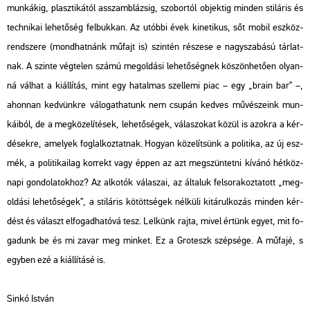
mun­ká­kig, plasz­ti­ká­tól asszamb­lá­zsig, szo­bor­tól ob­jek­tig min­den sti­lá­ris és
tech­ni­kai le­he­tő­ség fel­buk­kan. Az utób­bi évek ki­ne­ti­kus, sőt mobil esz­köz­
rend­sze­re (mond­hat­nánk mű­fajt is) szin­tén ré­sze­se e nagy­sza­bá­sú tár­lat­
nak. A szin­te vég­te­len számú meg­ol­dá­si le­he­tő­ség­nek kö­szön­he­tő­en olyan­
ná vál­hat a ki­ál­lí­tás, mint egy ha­tal­mas szel­le­mi piac – egy „brain bar” –,
ahon­nan ked­vünk­re vá­lo­gat­ha­tunk nem csu­pán ked­ves mű­vé­sze­ink mun­
ká­i­ból, de a meg­kö­ze­lí­té­sek, le­he­tő­sé­gek, vá­la­szo­kat közül is azok­ra a kér­
dé­sek­re, ame­lyek fog­lal­koz­tat­nak. Ho­gyan kö­ze­lít­sünk a po­li­ti­ka, az új esz­
mék, a po­li­ti­ka­i­lag kor­rekt vagy éppen az azt meg­szün­tet­ni kí­vá­nó hét­köz­
na­pi gon­do­la­tok­hoz? Az al­ko­tók vá­la­szai, az ál­ta­luk fel­so­ra­koz­ta­tott „meg­
ol­dá­si le­he­tő­sé­gek”, a sti­lá­ris kö­tött­sé­gek nél­kü­li ki­tá­rul­ko­zás min­den kér­
dést és vá­laszt el­fo­gad­ha­tó­vá tesz. Lel­künk rajta, mivel ér­tünk egyet, mit fo­
ga­dunk be és mi zavar meg min­ket. Ez a Gro­teszk szép­sé­ge. A mű­fa­jé, s
egy­ben ezé a ki­ál­lí­tá­sé is.
Sinkó Ist­ván