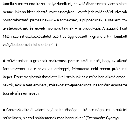
ko­mi­kus ter­ré­nu­ma kö­zött he­lyez­ke­dik el, és va­ló­já­ban semmi vic­ces nincs
benne. In­kább ki­csit ri­asz­tó, mint az egy­kor – volt fe­je­del­mi és főúri ud­va­rok
>>szó­ra­koz­ta­tó ipa­ro­sa­i­nak
<< – a tör­pék­nek, a pú­po­sok­nak, a szel­le­mi fo­
gya­té­ko­sok­nak és egyéb nyo­mo­rul­tak­nak – a pro­duk­ci­ói. A szi­go­rú Füst
Milán sze­rint esz­köz­kész­le­tét ezért az úgy­ne­ve­zett
>>grand art
<< fenn­költ
vi­lá­gá­ba be­emel­ni le­he­tet­len. (…)
A mű­vé­szet­ben a gro­teszk re­a­liz­mu­sa per­sze arról is szól, hogy az al­ko­tó
far­kas­sze­met tud-e nézni az ör­dög­gel, fel­mu­tat­va neki önnön pró­te­u­szi
képét. Ezért még­is­csak tisz­te­let­tel kell szól­nunk az e mű­faj­ban al­ko­tó em­be­
rek­ről, akik a fent em­lí­tett „szó­ra­koz­ta­tó-ipa­ro­sok­hoz” ha­son­ló­an egy­szer­re
tud­nak sírni és ne­vet­ni.
A Gro­teszk al­ko­tói va­la­mi sa­já­tos ket­tős­sé­get – két­ar­cú­sá­got mu­tat­nak fel
mű­ve­ik­ben, s ezzel hök­ken­te­nek meg ben­nün­ket.” (Sze­ma­dám György)