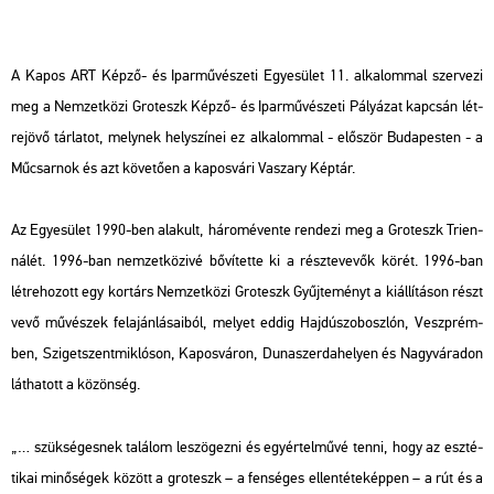
A Kapos ART Képző- és Ipar­mű­vé­sze­ti Egye­sü­let 11. al­ka­lom­mal szer­ve­zi
meg a Nem­zet­kö­zi Gro­teszk Képző- és Ipar­mű­vé­sze­ti Pá­lyá­zat kap­csán lét­
re­jö­vő tár­la­tot, mely­nek hely­szí­nei ez al­ka­lom­mal - elő­ször Bu­da­pes­ten - a
Mű­csar­nok és azt kö­ve­tő­en a ka­pos­vá­ri Vas­zary Kép­tár.
Az Egye­sü­let 1990-ben ala­kult, há­rom­éven­te ren­de­zi meg a Gro­teszk Tri­en­
ná­lét. 1996-ban nem­zet­kö­zi­vé bő­ví­tet­te ki a rész­te­ve­vők körét. 1996-ban
lét­re­ho­zott egy kor­társ Nem­zet­kö­zi Gro­teszk Gyűj­te­ményt a ki­ál­lí­tá­son részt
vevő mű­vé­szek fel­aján­lá­sa­i­ból, me­lyet eddig Haj­dú­szo­bosz­lón, Veszp­rém­
ben, Szi­get­szent­mik­ló­son, Ka­pos­vá­ron, Du­na­szer­da­he­lyen és Nagy­vá­ra­don
lát­ha­tott a kö­zön­ség.
„… szük­sé­ges­nek ta­lá­lom le­szö­gez­ni és egy­ér­tel­mű­vé tenni, hogy az esz­té­
ti­kai mi­nő­sé­gek kö­zött a gro­teszk – a fen­sé­ges el­len­té­te­kép­pen – a rút és a