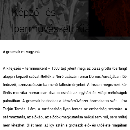
Képző- és
Iparművészeti Kiállítás
A gro­teszk mi va­gyunk
A ki­fe­je­zés – ter­mi­nus­ként – 1500 tájt je­lent meg: az olasz grot­ta (bar­lang)
alap­ján kép­zett szó­val il­let­ték a Néró csá­szár római Domus Au­re­á­já­ban föl­
fe­de­zett, szen­zá­ció­szám­ba menő fal­fest­mé­nye­ket. A fris­sen meg­is­mert kü­
lö­nös mo­ti­vi­ka ha­ma­ro­san di­va­tot csi­nált az egy­há­zi és vi­lá­gi mél­tó­sá­gok
pa­lo­tá­i­ban. A gro­teszk ha­tá­so­kat a kép­ző­mű­vé­szet ára­mol­tat­ta szét – írta
Tar­ján Tamás. Lám, a tör­té­ne­ti­ség ilyen fon­tos az em­be­ri­ség szá­má­ra. A
szár­maz­ta­tás, az elő­kép, az elő­dök meg­ku­ta­tá­sa nél­kül sem mű, sem műfaj
nem lé­tez­het. (Hát nem is.) Így aztán a gro­teszk elő- és utó­éle­te ma­gá­ban