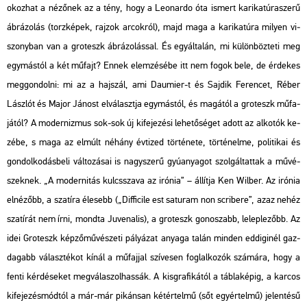
okoz­hat a né­ző­nek az a tény, hogy a Le­o­nar­do óta is­mert ka­ri­ka­tú­ra­sze­rű
áb­rá­zo­lás (torz­ké­pek, raj­zok ar­cok­ról), majd maga a ka­ri­ka­tú­ra mi­lyen vi­
szony­ban van a gro­teszk áb­rá­zo­lás­sal. És egy­ál­ta­lán, mi kü­lön­böz­te­ti meg
egy­más­tól a két mű­fajt? Ennek elem­zé­sé­be itt nem fogok bele, de ér­de­kes
meg­gon­dol­ni: mi az a haj­szál, ami Dau­mi­er-t és Saj­dik Fe­ren­cet, Réber
Lász­lót és Major Já­nost el­vá­laszt­ja egy­más­tól, és ma­gá­tól a gro­teszk mű­fa­
já­tól? A mo­der­niz­mus sok-sok új ki­fe­je­zé­si le­he­tő­sé­get adott az al­ko­tók ke­
zé­be, s maga az el­múlt né­hány év­ti­zed tör­té­ne­te, tör­té­nel­me, po­li­ti­kai és
gon­dol­ko­dás­be­li vál­to­zá­sai is nagy­sze­rű gyú­anya­got szol­gál­tat­tak a mű­vé­
szek­nek. „A mo­der­ni­tás kulcs­sza­va az iró­nia” – ál­lít­ja Ken Wil­ber. Az iró­nia
el­né­zőbb, a sza­tí­ra éle­sebb („Dif­fi­ci­le est sa­t­uram non scri­be­re”, azaz nehéz
sza­tí­rát nem írni, mond­ta Ju­ve­na­lis), a gro­teszk go­no­szabb, le­lep­le­zőbb. Az
idei Gro­teszk kép­ző­mű­vé­sze­ti pá­lyá­zat anya­ga talán min­den ed­di­gi­nél gaz­
da­gabb vá­lasz­té­kot kínál a mű­faj­jal szí­ve­sen fog­lal­ko­zók szá­má­ra, hogy a
fenti kér­dé­se­ket meg­vá­la­szol­has­sák. A kis­gra­fi­ká­tól a táb­la­ké­pig, a kar­cos
ki­fe­je­zés­mód­tól a már-már pi­kán­san két­ér­tel­mű (sőt egy­ér­tel­mű) je­len­té­sű