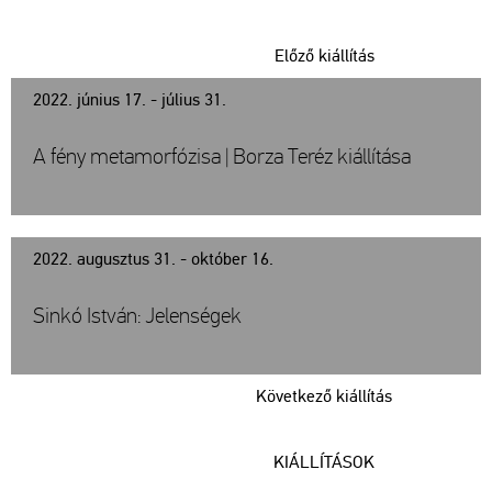
Előző kiállítás
2022. június 17. - július 31.
A fény metamorfózisa | Borza Teréz kiállítása
2022. augusztus 31. - október 16.
Sinkó István: Jelenségek
Következő kiállítás
KIÁLLÍTÁSOK