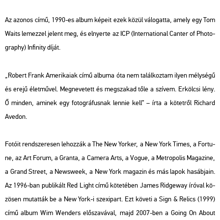
Az azo­nos című, 1990-es album ké­pe­it ezek közül vá­lo­gat­ta, amely egy Tom
Waits le­mez­zel je­lent meg, és el­nyer­te az ICP (In­ter­na­ti­o­nal Can­ter of Pho­to­
gra­phy) In­fi­nity díját.
„Ro­bert Frank
Ame­ri­ka­i­ak
című al­bu­ma óta nem ta­lál­koz­tam ilyen mély­sé­gű
és erejű élet­mű­vel. Meg­ne­ve­tett és meg­sza­kad tőle a szí­vem. Er­köl­csi lény.
Ő min­den, ami­nek egy fo­tog­rá­fus­nak len­nie kell” – írta a kö­tet­ről Ri­chard
Ave­don.
Fo­tó­it rend­sze­re­sen le­hoz­zák a The New Yor­ker, a New York Times, a For­tu­
ne, az Art Forum, a Gran­ta, a Ca­me­ra Arts, a Vogue, a Met­ro­po­lis Ma­ga­zi­ne,
a Grand Street, a News­week, a New York ma­ga­zin és más lapok ha­sáb­ja­in.
Az 1996-ban pub­li­kált
Red Light
című kö­te­té­ben James Ridge­way író­val kö­
zö­sen mu­tat­ták be a New York-i szex­ipart. Ezt kö­ve­ti a
Sign & Re­lics
(1999)
című album Wim Wen­ders elő­sza­vá­val, majd 2007-ben a
Going On About