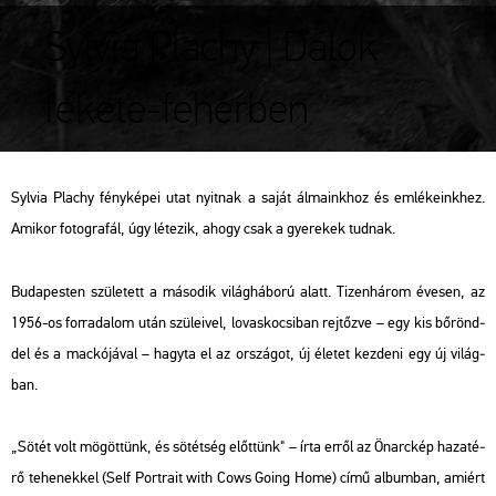
Sylvia Plachy | Dalok
fekete-fehérben
Syl­via Plachy fény­ké­pei utat nyit­nak a saját ál­ma­ink­hoz és em­lé­ke­ink­hez.
Ami­kor fo­tog­ra­fál, úgy lé­te­zik, ahogy csak a gye­re­kek tud­nak.
Bu­da­pes­ten szü­le­tett a má­so­dik vi­lág­há­bo­rú alatt. Ti­zen­há­rom éve­sen, az
1956-os for­ra­da­lom után szü­le­i­vel, lo­vas­ko­csi­ban rej­tőz­ve – egy kis bő­rönd­
del és a mac­kó­já­val – hagy­ta el az or­szá­got, új éle­tet kez­de­ni egy új vi­lág­
ban.
„Sötét volt mö­göt­tünk, és sö­tét­ség előt­tünk" – írta erről az
Ön­arc­kép ha­za­té­
rő te­he­nek­kel
(Self Port­ra­it with Cows Going Home) című al­bum­ban, ami­ért