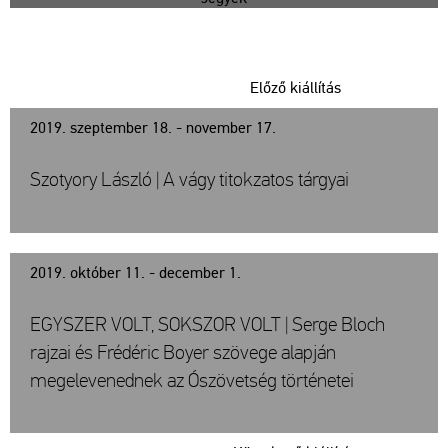
Előző kiállítás
2019. szeptember 18. - november 17.
Szotyory László | A vágy titokzatos tárgyai
2019. október 11. - december 1.
EGYSZER VOLT, SOKSZOR VOLT | Serge Bloch
rajzai és Frédéric Boyer szövege alapján
megelevenednek az Ószövetség történetei