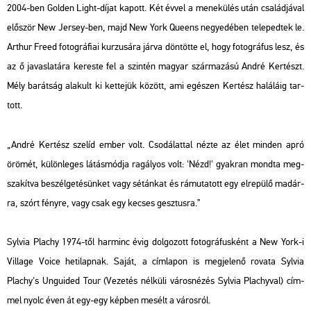
2004-ben Gol­den Light-díjat ka­pott. Két évvel a me­ne­kü­lés után csa­lád­já­val
elő­ször New Jer­sey-ben, majd New York Qu­e­ens ne­gye­dé­ben te­le­ped­tek le.
Art­hur Freed fo­tog­rá­fi­ai kur­zu­sá­ra járva dön­töt­te el, hogy fo­tog­rá­fus lesz, és
az ő ja­vas­la­tá­ra ke­res­te fel a szin­tén ma­gyar szár­ma­zá­sú André Ker­tészt.
Mély ba­rát­ság ala­kult ki ket­te­jük kö­zött, ami egé­szen Ker­tész ha­lá­lá­ig tar­
tott.
„André Ker­tész sze­líd ember volt. Cso­dá­lat­tal nézte az élet min­den apró
örö­mét, kü­lön­le­ges lá­tás­mód­ja ra­gá­lyos volt: 'Nézd!' gyak­ran mond­ta meg­
sza­kít­va be­szél­ge­té­sün­ket vagy sé­tán­kat és rá­mu­ta­tott egy el­re­pü­lő ma­dár­
ra, szórt fény­re, vagy csak egy ke­cses gesz­tus­ra.”
Syl­via Plachy 1974-től har­minc évig dol­go­zott fo­tog­rá­fus­ként a New York-i
Vil­lage Voice he­ti­lap­nak. Saját, a cím­la­pon is meg­je­le­nő ro­va­ta
Syl­via
Plachy's Un­guided Tour
(Ve­ze­tés nél­kü­li vá­ros­né­zés Syl­via Plachy­val) cím­
mel nyolc éven át egy-egy kép­ben me­sélt a vá­ros­ról.