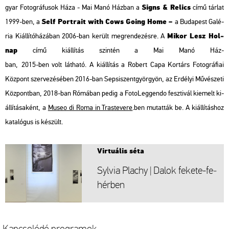
Signs & Re­lics
gyar Fo­tog­rá­fu­sok Háza - Mai Manó Ház­ban a
című tár­lat
Self Port­ra­it with Cows Going Home
–
1999-ben, a
a Bu­da­pest Ga­lé­
Mikor Lesz Hol­
ria Ki­ál­lí­tó­há­zá­ban 2006-ban ke­rült meg­ren­de­zés­re. A
nap
című ki­ál­lí­tás szin­tén a Mai Manó Ház­
ban,
2015-ben volt lát­ha­tó. A ki­ál­lí­tás a Ro­bert Capa Kor­társ Fo­tog­rá­fi­ai
Köz­pont szer­ve­zé­sé­ben 2016-ban Sep­si­szent­györ­gyön, az Er­dé­lyi Mű­vé­sze­ti
Köz­pont­ban, 2018-ban Ró­má­ban pedig a Fo­to­L­eg­gen­do fesz­ti­vál ki­emelt ki­
ál­lí­tá­sa­ként, a
Museo di Roma in Tras­te­ve­re
.ben mu­tat­ták be. A ki­ál­lí­tás­hoz
ka­ta­ló­gus is ké­szült.
Vir­tu­á­lis séta
Syl­via Plachy | Dalok fe­ke­te-fe­
hér­ben
Kap­cso­ló­dó prog­ra­mok