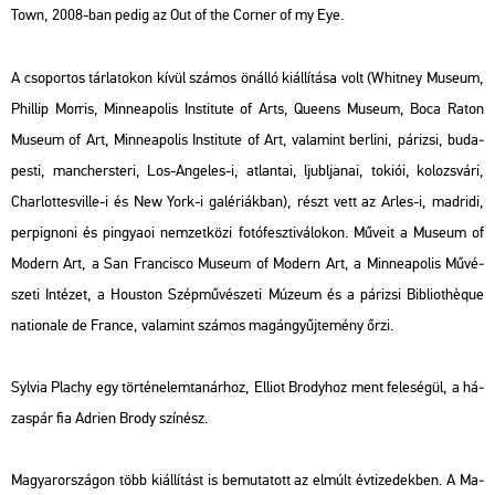
Town
, 2008-ban pedig az
Out of the Cor­ner of my Eye.
A cso­por­tos tár­la­to­kon kívül szá­mos ön­ál­ló ki­ál­lí­tá­sa volt (Whit­ney Mus­e­um,
Phil­lip Mor­ris, Min­nea­po­lis Ins­ti­tu­te of Arts, Qu­e­ens Mus­e­um, Boca Raton
Mus­e­um of Art, Min­nea­po­lis Ins­ti­tu­te of Art, va­la­mint ber­li­ni, pá­ri­zsi, bu­da­
pes­ti, man­cher­ste­ri, Los-An­ge­les-i, at­lan­tai, ljub­lja­nai, to­ki­ói, ko­lozs­vá­ri,
Char­lot­tes­vil­le-i és New York-i ga­lé­ri­ák­ban), részt vett az Arles-i, mad­ri­di,
perp­ig­no­ni és pin­gya­oi nem­zet­kö­zi fo­tó­fesz­ti­vá­lo­kon. Mű­ve­it a Mus­e­um of
Mo­dern Art, a San Fran­cis­co Mus­e­um of Mo­dern Art, a Min­nea­po­lis Mű­vé­
sze­ti In­té­zet, a Hous­ton Szép­mű­vé­sze­ti Mú­ze­um és a pá­ri­zsi Bib­li­othèque
na­ti­o­nale de France, va­la­mint szá­mos ma­gán­gyűj­te­mény őrzi.
Syl­via Plachy egy tör­té­ne­lem­ta­nár­hoz, El­li­ot Brody­hoz ment fe­le­sé­gül, a há­
zas­pár fia Ad­ri­en Brody szí­nész.
Ma­gyar­or­szá­gon több ki­ál­lí­tást is be­mu­ta­tott az el­múlt év­ti­ze­dek­ben. A Ma­