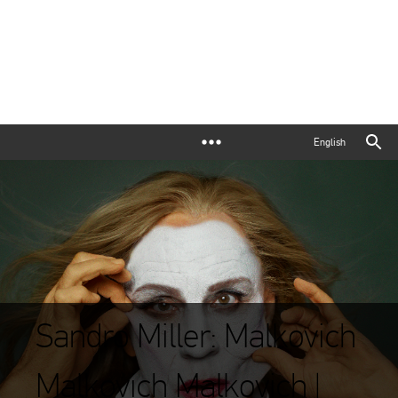
English
Sandro Miller: Malkovich
Malkovich Malkovich |