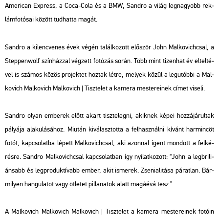
Ame­ri­can Exp­ress, a Coca-Cola és a BMW, Sand­ro a világ leg­na­gyobb rek­
lám­fo­tó­sai kö­zött tud­hat­ta magát.
Sand­ro a ki­lenc­ve­nes évek végén ta­lál­ko­zott elő­ször John Mal­ko­vich­csal, a
Step­pen­wolf szín­ház­zal vég­zett fo­tó­zás során. Több mint ti­zen­hat év el­tel­té­
vel is szá­mos közös pro­jek­tet hoz­tak létre, me­lyek közül a leg­utób­bi a
Mal­
ko­vich
Mal­ko­vich Mal­ko­vich | Tisz­te­let a ka­me­ra mes­te­re­i­nek
címet vi­se­li.
Sand­ro olyan em­be­rek előtt akart tisz­te­leg­ni, akik­nek képei hoz­zá­já­rul­tak
pá­lyá­ja ala­ku­lá­sá­hoz. Mi­u­tán ki­vá­lasz­tot­ta a fel­hasz­nál­ni kí­vánt har­minc­öt
fotót, kap­cso­lat­ba lé­pett Mal­ko­vich­csal, aki azon­nal igent mon­dott a fel­ké­
rés­re. Sand­ro Mal­ko­vich­csal kap­cso­lat­ban így nyi­lat­ko­zott: “John a leg­bri­li­
án­sabb és leg­pro­duk­tí­vabb ember, akit is­me­rek. Zse­ni­a­li­tá­sa pá­rat­lan. Bár­
mi­lyen han­gu­la­tot vagy öt­le­tet pil­la­na­tok alatt ma­gá­é­vá tesz.”
A
Mal­ko­vich
Mal­ko­vich Mal­ko­vich | Tisz­te­let a ka­me­ra mes­te­re­i­nek
fo­tó­in