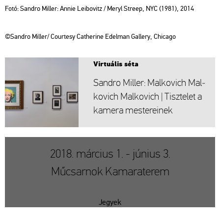
Fotó: Sand­ro Mil­ler: Annie Le­i­bo­vitz / Meryl Stre­ep, NYC (1981), 2014
©Sand­ro Mil­ler/ Co­ur­tesy Cat­he­ri­ne Ed­el­man Gal­lery, Chi­ca­go
Vir­tu­á­lis séta
Sand­ro Mil­ler: Mal­ko­vich Mal­
ko­vich Mal­ko­vich | Tisz­te­let a
ka­me­ra mes­te­re­i­nek
2018. március 1. - június 3.
Műcsarnok Kamaraterem
Jegyek