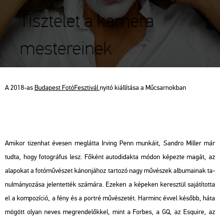
Tisztelet a kamera
mestereinek
A 2018-as
Bu­da­pest Fo­tó­Fesz­ti­vál
nyitó ki­ál­lí­tá­sa a Mű­csar­nok­ban
Ami­kor ti­zen­hat éve­sen meg­lát­ta Ir­ving Penn mun­ká­it, Sand­ro Mil­ler már
tudta, hogy fo­tog­rá­fus lesz. Fő­ként au­to­di­dak­ta módon ké­pez­te magát, az
ala­po­kat a fo­tó­mű­vé­szet ká­non­já­hoz tar­to­zó nagy mű­vé­szek al­bu­ma­i­nak ta­
nul­má­nyo­zá­sa je­len­tet­ték szá­má­ra. Eze­ken a ké­pe­ken ke­resz­tül sa­já­tí­tot­ta
el a kom­po­zí­ció, a fény és a port­ré mű­vé­sze­tét. Har­minc évvel ké­sőbb, háta
mö­gött olyan neves meg­ren­de­lők­kel, mint a For­bes, a GQ, az Es­qu­i­re, az