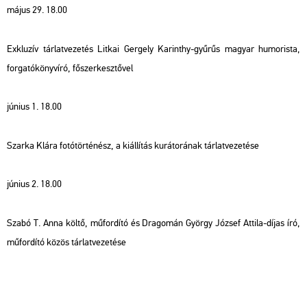
május 29. 18.00
Exk­lu­zív tár­lat­ve­ze­tés Lit­kai Ger­gely Ka­rin­thy-gyű­rűs ma­gyar hu­mo­ris­ta,
for­ga­tó­könyv­író, fő­szer­kesz­tő­vel
jú­ni­us 1. 18.00
Szar­ka Klára fo­tó­tör­té­nész, a ki­ál­lí­tás ku­rá­to­rá­nak tár­lat­ve­ze­té­se
jú­ni­us 2. 18.00
Szabó T. Anna költő, mű­for­dí­tó és Dra­go­mán György Jó­zsef At­ti­la-díjas író,
mű­for­dí­tó közös tár­lat­ve­ze­té­se