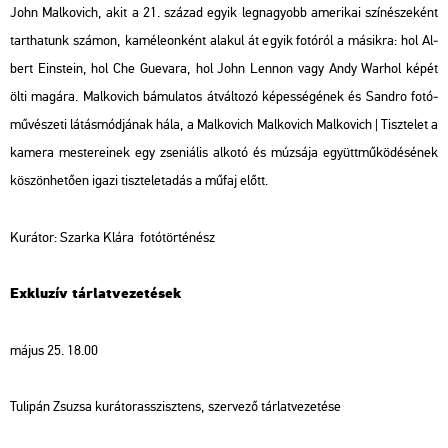
John Mal­ko­vich, akit a 21. szá­zad egyik leg­na­gyobb ame­ri­kai szí­né­sze­ként
tart­ha­tunk szá­mon, ka­mé­le­on­ként ala­kul át egyik fo­tó­ról a má­sik­ra: hol Al­
bert Eins­tein, hol Che Gu­e­va­ra, hol John Len­non vagy Andy War­hol képét
ölti ma­gá­ra. Mal­ko­vich bá­mu­la­tos át­vál­to­zó ké­pes­sé­gé­nek és Sand­ro fo­tó­
mű­vé­sze­ti lá­tás­mód­já­nak hála, a
Mal­ko­vich
Mal­ko­vich Mal­ko­vich | Tisz­te­let a
ka­me­ra mes­te­re­i­nek
egy zse­ni­á­lis al­ko­tó és mú­zsá­ja együtt­mű­kö­dé­sé­nek
kö­szön­he­tő­en igazi tisz­te­let­adás a műfaj előtt.
Ku­rá­tor: Szar­ka Klára fo­tó­tör­té­nész
Exk­lu­zív tár­lat­ve­ze­té­sek
május 25. 18.00
Tu­li­pán Zsu­zsa ku­rá­tor­asszisz­tens, szer­ve­ző tár­lat­ve­ze­té­se